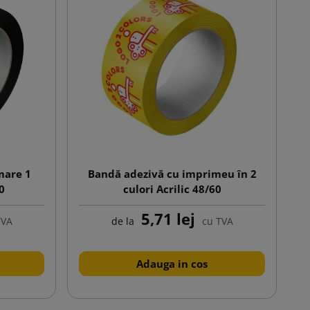
mare 1
Bandă adezivă cu imprimeu în 2
60
culori Acrilic 48/60
5,71 lej
TVA
de la
cu TVA
Adauga in cos