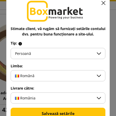
Stimate client, vă rugăm să furnizați setările contului
dvs. pentru buna funcționare a site-ului.
Tip:
Persoană
Limba:
Română
Livrare către:
 adezivă maro SCOTCH
România
Acrilic 50/72
42,75 lej
cu TVA
Salvează setările