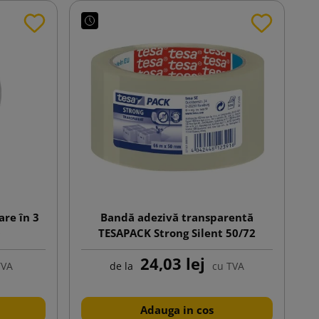
re în 3
Bandă adezivă transparentă
0
TESAPACK Strong Silent 50/72
24,03 lej
TVA
de la
cu TVA
Adauga in cos