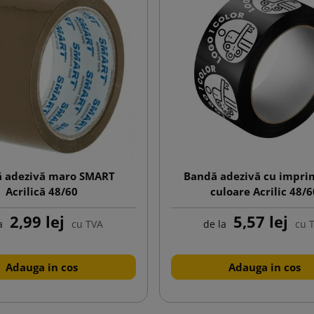
 adezivă maro SMART
Bandă adezivă cu impri
Acrilică 48/60
culoare Acrilic 48/
2,99 lej
5,57 lej
a
cu TVA
de la
cu 
Adauga in cos
Adauga in cos