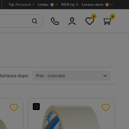
Tip:
Persoană
Limba:
RON lej
🔒
Livrare către:
0
0
Sorteaza dupa:
Pret - crescator