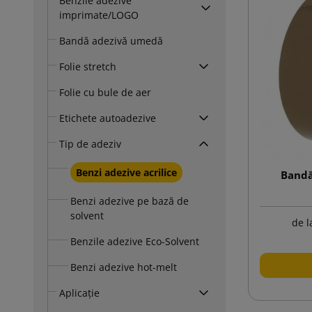
Benzile adezive
imprimate/LOGO
Bandă adezivă umedă
Folie stretch
Folie cu bule de aer
Etichete autoadezive
Tip de adeziv
Benzi adezive acrilice
Bandă
Benzi adezive pe bază de
solvent
de l
Benzile adezive Eco-Solvent
Benzi adezive hot-melt
Aplicație