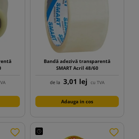
rentă
Bandă adezivă transparentă
0
SMART Acril 48/60
3,01 lej
TVA
de la
cu TVA
Adauga in cos