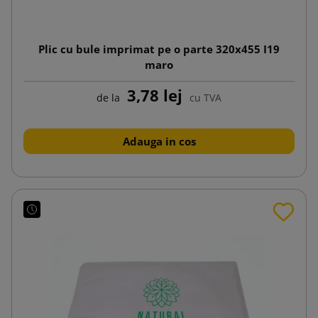
Plic cu bule imprimat pe o parte 320x455 I19
maro
3,78 lej
de la
cu TVA
Adauga in cos