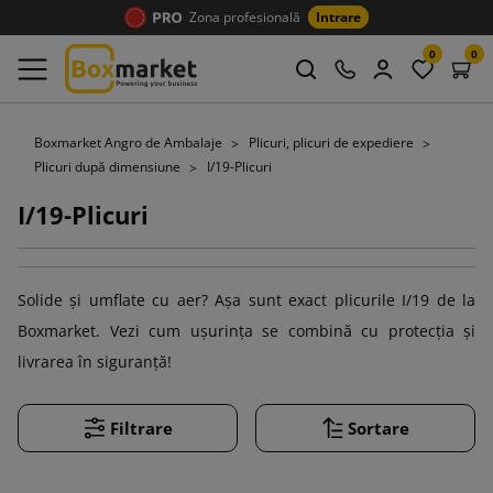
Zona profesională
Intrare
0
0
Boxmarket Angro de Ambalaje
Plicuri, plicuri de expediere
Plicuri după dimensiune
I/19-Plicuri
I/19-Plicuri
Solide și umflate cu aer? Așa sunt exact plicurile I/19 de la
Boxmarket. Vezi cum ușurința se combină cu protecția și
livrarea în siguranță!
Filtrare
Sortare