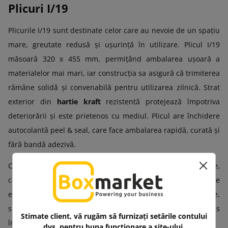
Plicuri I/19
Plicurile I/19 sunt destinate celor care au nevoie de un spațiu
mare, greutate redusă și ușurință în utilizare. Plicul I/19
măsoară 320 x 455 mm, permițând ambalarea ușoară a
materialelor mai mari, iar construcția sa asigură că trimiterea
rămâne solidă și convenabilă pentru utilizarea zilnică. Strat
exterior din
hartie kraft
rezistentă protejează împotriva
deteriorării și este prietenos cu mediul. Plicul are închidere
autocolantă peel & seal, care face ambalarea rapidă, curată și
fără bandă adezivă.
Ce merită să trimiți în plicul AirPro I/19? Documente,
cataloage, printuri mari, îmbrăcăminte, dispozitive
electronice și accesorii, kituri tehnologice, pachete corporate,
seturi promoționale, cadouri, cosmetice și produse wellness
Stimate client, vă rugăm să furnizați setările contului
în ambalaje complete!
dvs. pentru buna funcționare a site-ului.