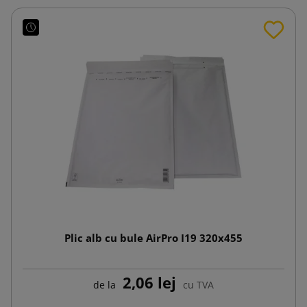
Plic alb cu bule AirPro I19 320x455
2,06 lej
de la
cu TVA