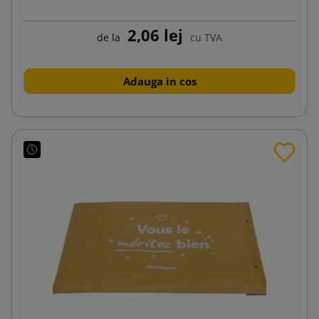
2,06 lej
de la
cu TVA
Adauga in cos