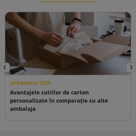
Inapoi
Urm
24 kwietnia 2025
Avantajele cutiilor de carton
personalizate în comparație cu alte
ambalaje