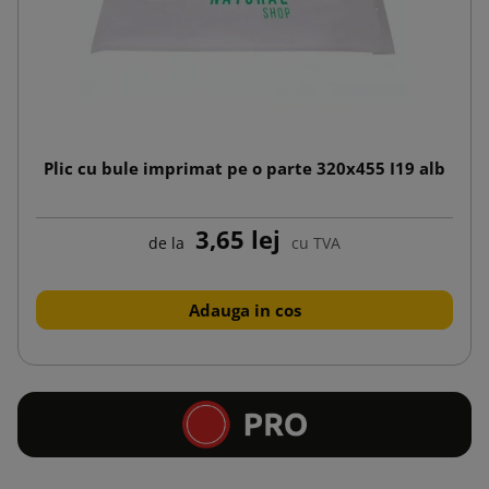
Plic cu bule imprimat pe o parte 320x455 I19 alb
3,65 lej
de la
cu TVA
Adauga in cos