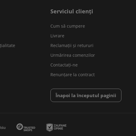
Serviciul clienți
Cum să cumpere
Livrare
ialitate
Reclamații și retururi
Urmărirea comenzilor
Contactați-ne
Renunțare la contract
Înapoi la începutul paginii