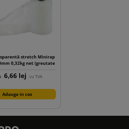
nsparentă stretch Minirap
0mm 0,32kg net (greutate
fără rolă)
6,66 lej
a
cu TVA
Adauga in cos