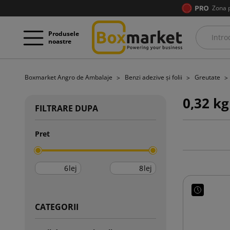
Zona 
Produsele
noastre
Boxmarket Angro de Ambalaje
Benzi adezive și folii
Greutate
0,32 kg
FILTRARE DUPA
Pret
lej
lej
CATEGORII