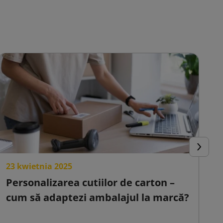
Urmator
23 kwietnia 2025
2
Personalizarea cutiilor de carton –
C
cum să adaptezi ambalajul la marcă?
s
o