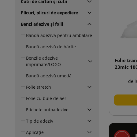
Cutii de carton și cutii
Plicuri, plicuri de expediere
Benzi adezive și folii
Bandă adezivă pentru ambalare
Bandă adezivă de hârtie
Benzile adezive
Folie tra
imprimate/LOGO
23mic 10
Bandă adezivă umedă
de l
Folie stretch
Folie cu bule de aer
Etichete autoadezive
Tip de adeziv
Aplicație