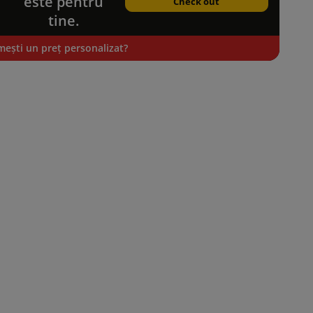
este pentru
Check out
tine.
mești un preț personalizat?