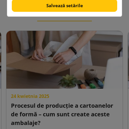
Salvează setările
Blog
24 kwietnia 2025
Procesul de producție a cartoanelor
de formă – cum sunt create aceste
ambalaje?