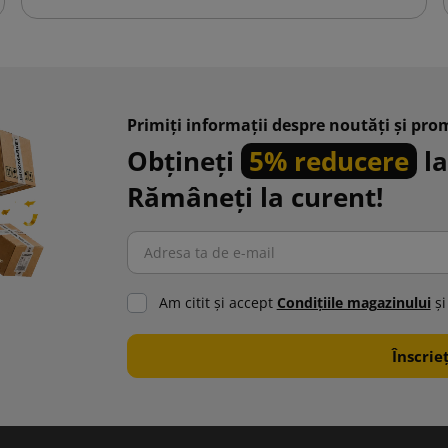
Primiți informații despre noutăți și prom
Obțineți
5% reducere
la
Rămâneți la curent!
Am citit şi accept
Condiţiile magazinului
şi