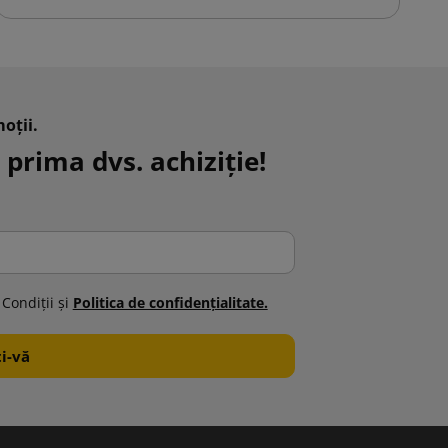
oții.
 prima dvs. achiziție!
 Condiţii şi
Politica de confidenţialitate.