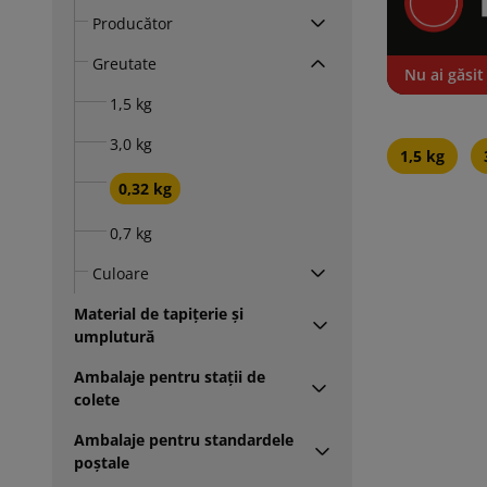
Producător
Greutate
Nu ai găsit
1,5 kg
3,0 kg
1,5 kg
0,32 kg
0,7 kg
Culoare
Material de tapițerie și
umplutură
Ambalaje pentru stații de
colete
Ambalaje pentru standardele
poștale