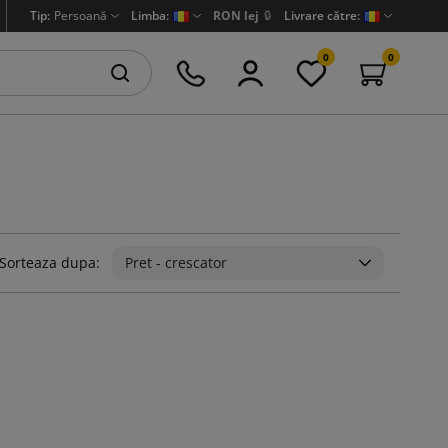
Tip:
Persoană
Limba:
RON lej
🔒
Livrare către:
0
0
Sorteaza dupa:
Pret - crescator