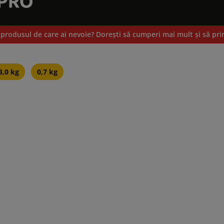
 produsul de care ai nevoie? Doreşti să cumperi mai mult și să pri
3,0 kg
0,7 kg