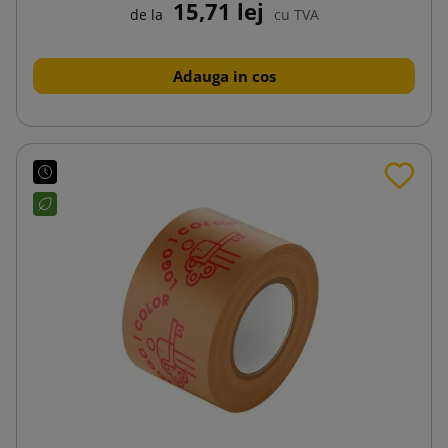
15,71 lej
de la
cu TVA
Adauga in cos