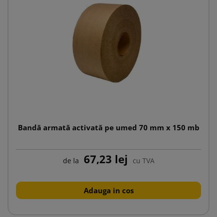
Bandă armată activată pe umed 70 mm x 150 mb
67,23 lej
de la
cu TVA
Adauga in cos