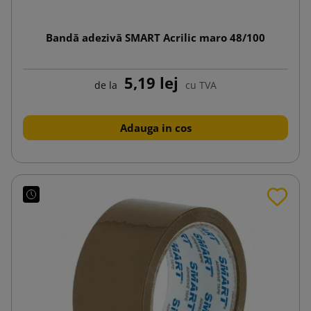
Bandă adezivă SMART Acrilic maro 48/100
5,19 lej
de la
cu TVA
Adauga in cos