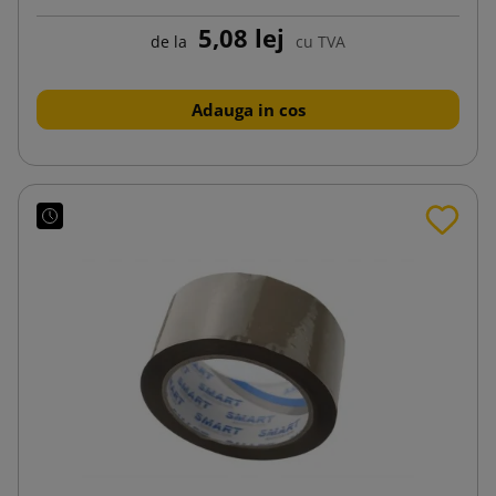
5,08 lej
de la
cu TVA
Adauga in cos