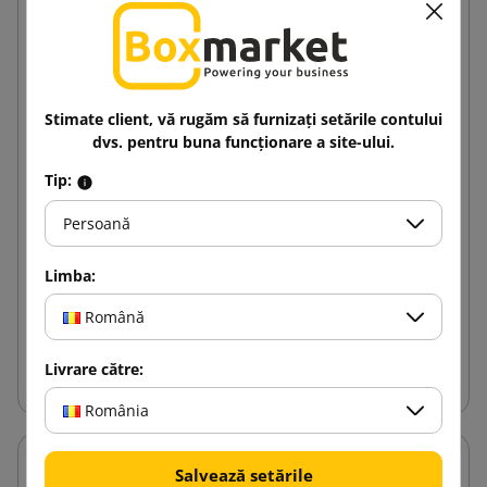
Stimate client, vă rugăm să furnizați setările contului
dvs. pentru buna funcționare a site-ului.
Tip:
Bandă de hârtie imprimată 3 culori Solvent 50/54
Persoană
Limba:
37,26 lej
de la
cu TVA
Română
Adauga in cos
Livrare către:
România
Salvează setările