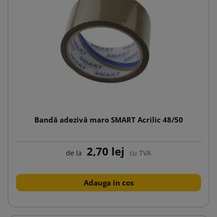
Bandă adezivă maro SMART Acrilic 48/50
2,70 lej
de la
cu TVA
Adauga in cos