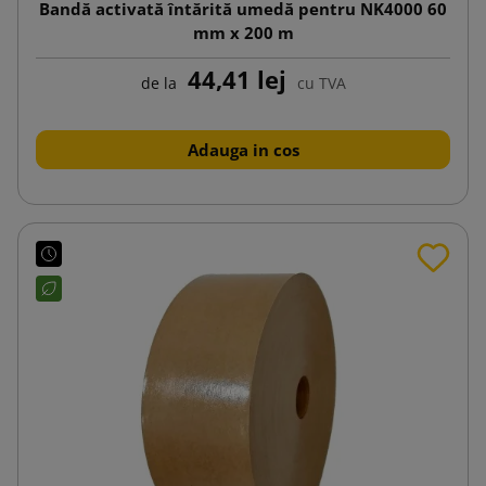
Bandă activată întărită umedă pentru NK4000 60
mm x 200 m
44,41 lej
de la
cu TVA
Adauga in cos