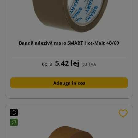
Bandă adezivă maro SMART Hot-Melt 48/60
5,42 lej
de la
cu TVA
Adauga in cos