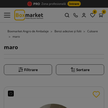
Zona profesională
Intrare
0
0
Boxmarket Angro de Ambalaje
Benzi adezive și folii
Culoare
maro
maro
Filtrare
Sortare