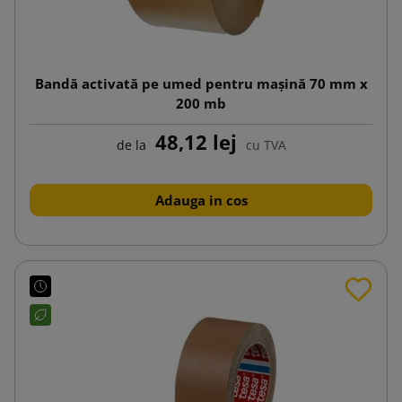
Bandă activată pe umed pentru mașină 70 mm x
200 mb
48,12 lej
de la
cu TVA
Adauga in cos