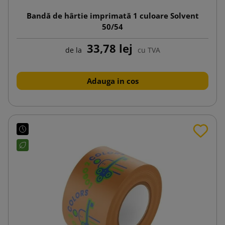
Bandă de hârtie imprimată 1 culoare Solvent
50/54
33,78 lej
de la
cu TVA
Adauga in cos