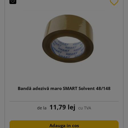
Bandă adezivă maro SMART Solvent 48/148
11,79 lej
de la
cu TVA
Adauga in cos