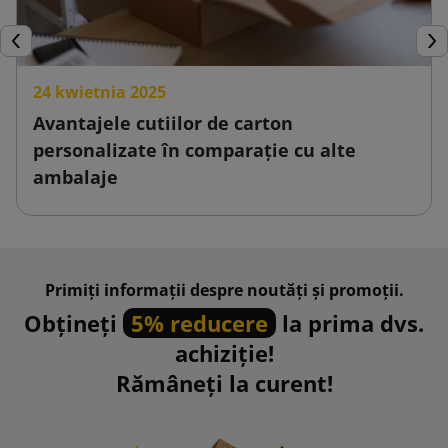
Inapoi
Urm
24 kwietnia 2025
Avantajele cutiilor de carton
personalizate în comparație cu alte
ambalaje
Primiți informații despre noutăți și promoții.
Obțineți
5% reducere
la prima dvs.
achiziție!
Rămâneți la curent!