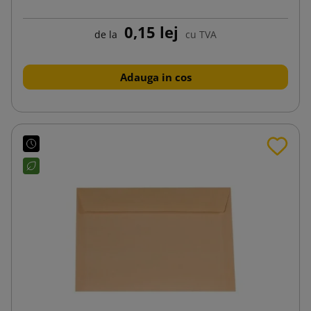
0,15 lej
de la
cu TVA
Adauga in cos