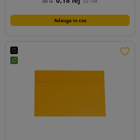
de la
cu TVA
Adauga in cos