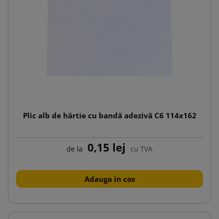
Plic alb de hârtie cu bandă adezivă C6 114x162
0,15 lej
de la
cu TVA
Adauga in cos