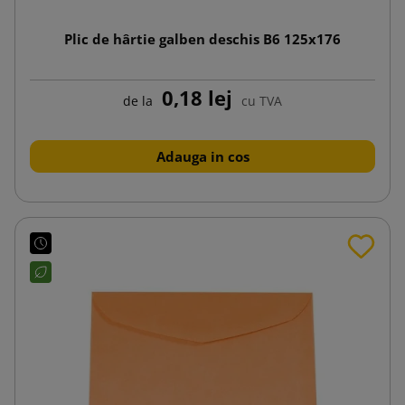
Plic de hârtie galben deschis B6 125x176
0,18 lej
de la
cu TVA
Adauga in cos