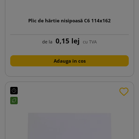
Plic de hârtie nisipoasă C6 114x162
0,15 lej
de la
cu TVA
Adauga in cos