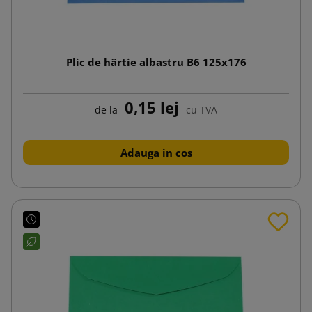
Plic de hârtie albastru B6 125x176
0,15 lej
de la
cu TVA
Adauga in cos