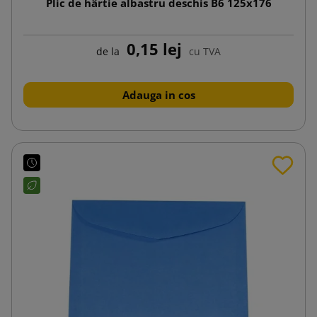
Plic de hârtie albastru deschis B6 125x176
0,15 lej
de la
cu TVA
Adauga in cos