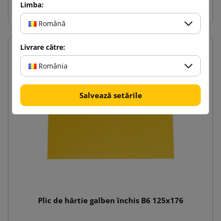
Adauga in cos
Limba:
Română
Livrare către:
România
Salvează setările
Plic de hârtie galben închis B6 125x176