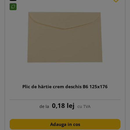
Plic de hârtie crem deschis B6 125x176
0,18 lej
de la
cu TVA
Adauga in cos