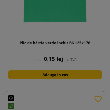
Plic de hârtie verde închis B6 125x176
0,15 lej
de la
cu TVA
Adauga in cos