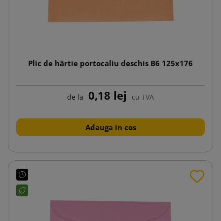
Plic de hârtie portocaliu deschis B6 125x176
0,18 lej
de la
cu TVA
Adauga in cos