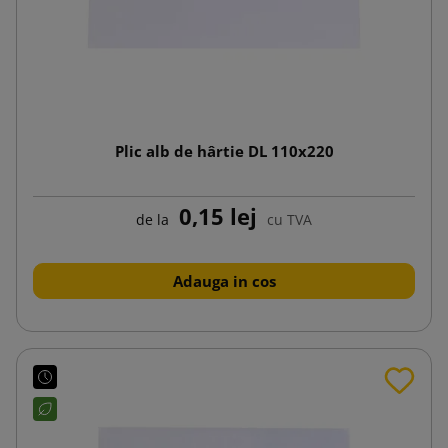
Plic alb de hârtie DL 110x220
0,15 lej
de la
cu TVA
Adauga in cos