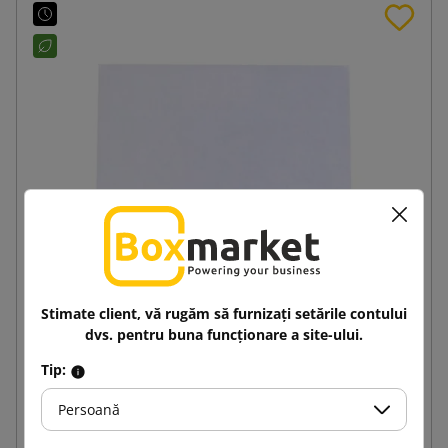
Stimate client, vă rugăm să furnizați setările contului
Plic alb de hârtie C6 114x162
dvs. pentru buna funcționare a site-ului.
Tip:
0,15 lej
de la
cu TVA
Persoană