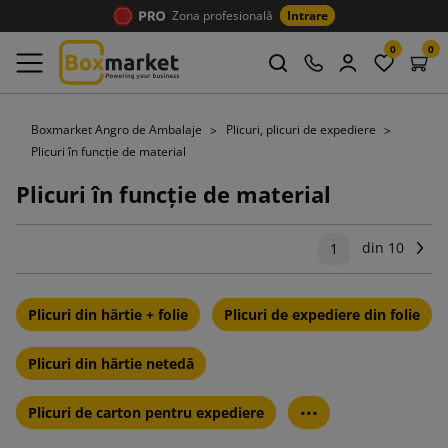
Zona profesională
Intrare
0
0
Boxmarket Angro de Ambalaje
Plicuri, plicuri de expediere
Plicuri în funcție de material
Plicuri în funcție de material
din 10
Ur
1
Plicuri din hârtie + folie
Plicuri de expediere din folie
Plicuri din hârtie netedă
...
Plicuri de carton pentru expediere