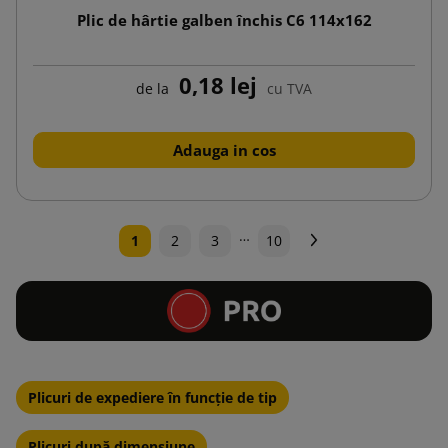
Plic de hârtie galben închis C6 114x162
0,18 lej
de la
cu TVA
Adauga in cos
…
Urmatorul
1
2
3
10
Plicuri de expediere în funcție de tip
Plicuri după dimensiune