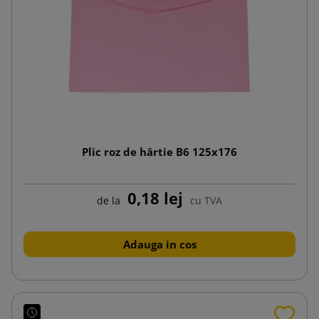
Plic roz de hârtie B6 125x176
0,18 lej
de la
cu TVA
Adauga in cos