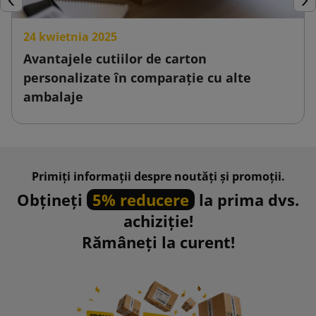
Inapoi
Urm
24 kwietnia 2025
Avantajele cutiilor de carton
personalizate în comparație cu alte
ambalaje
Primiți informații despre noutăți și promoții.
Obțineți
5% reducere
la prima dvs.
achiziție!
Rămâneți la curent!