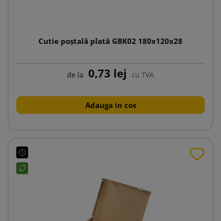
Cutie poștală plată GBK02 180x120x28
0,73 lej
de la
cu TVA
Adauga in cos