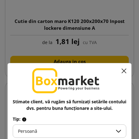
Cutie din carton maro K120 200x200x70 Inpost
lockere dimensiune A
1,81 lej
de la
cu TVA
Adauga in cos
Stimate client, vă rugăm să furnizați setările contului
dvs. pentru buna funcționare a site-ului.
Tip:
Persoană