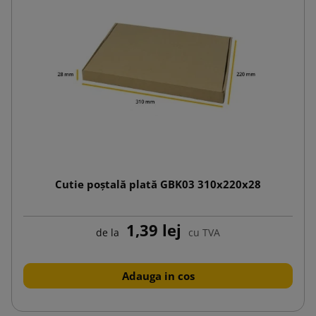
Cutie poștală plată GBK03 310x220x28
1,39 lej
de la
cu TVA
Adauga in cos