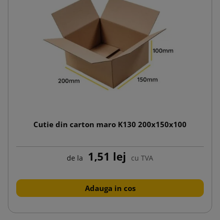
Cutie din carton maro K130 200x150x100
1,51 lej
de la
cu TVA
Adauga in cos