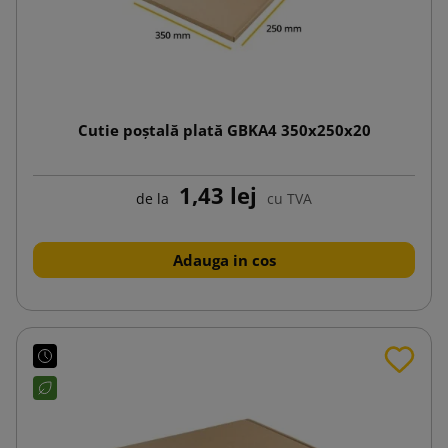
Cutie poștală plată GBKA4 350x250x20
1,43 lej
de la
cu TVA
Adauga in cos