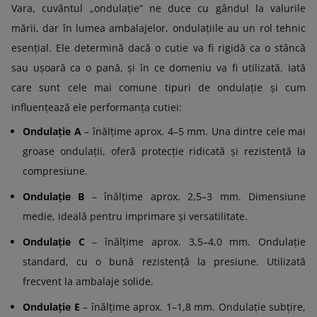
Vara, cuvântul „ondulație” ne duce cu gândul la valurile
mării, dar în lumea ambalajelor, ondulațiile au un rol tehnic
esențial. Ele determină dacă o cutie va fi rigidă ca o stâncă
sau ușoară ca o pană, și în ce domeniu va fi utilizată. Iată
care sunt cele mai comune tipuri de ondulație și cum
influențează ele performanța cutiei:
Ondulație A
– înălțime aprox. 4–5 mm. Una dintre cele mai
groase ondulații, oferă protecție ridicată și rezistență la
compresiune.
Ondulație B
– înălțime aprox. 2,5–3 mm. Dimensiune
medie, ideală pentru imprimare și versatilitate.
Ondulație C
– înălțime aprox. 3,5–4,0 mm. Ondulație
standard, cu o bună rezistență la presiune. Utilizată
frecvent la ambalaje solide.
Ondulație E
– înălțime aprox. 1–1,8 mm. Ondulație subțire,