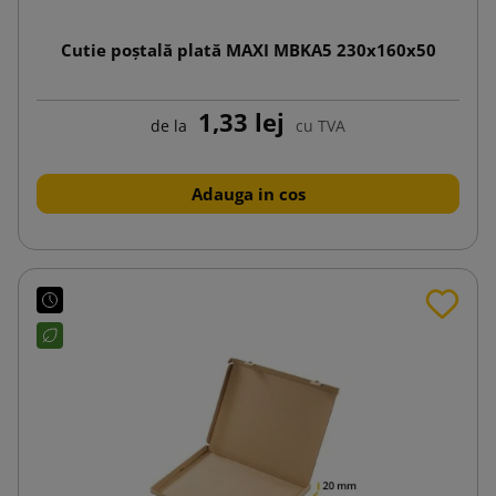
Cutie poștală plată MAXI MBKA5 230x160x50
1,33 lej
de la
cu TVA
Adauga in cos