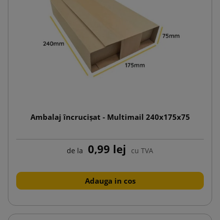
Ambalaj încrucișat - Multimail 240x175x75
0,99 lej
de la
cu TVA
Adauga in cos