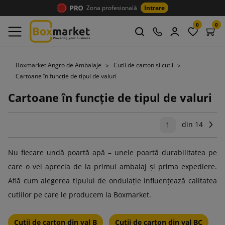
Zona profesională
Intrare
0
0
Boxmarket Angro de Ambalaje
Cutii de carton și cutii
Cartoane în funcție de tipul de valuri
Cartoane în funcție de tipul de valuri
din 14
Ur
1
Nu fiecare undă poartă apă – unele poartă durabilitatea pe
care o vei aprecia de la primul ambalaj și prima expediere.
Află cum alegerea tipului de ondulație influențează calitatea
cutiilor pe care le producem la Boxmarket.
Cutii de carton din val B
Cutii de carton din val BC