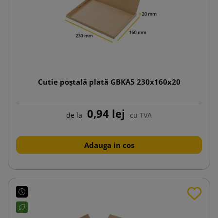
Cutie poștală plată GBKA5 230x160x20
0,94 lej
de la
cu TVA
Adauga in cos