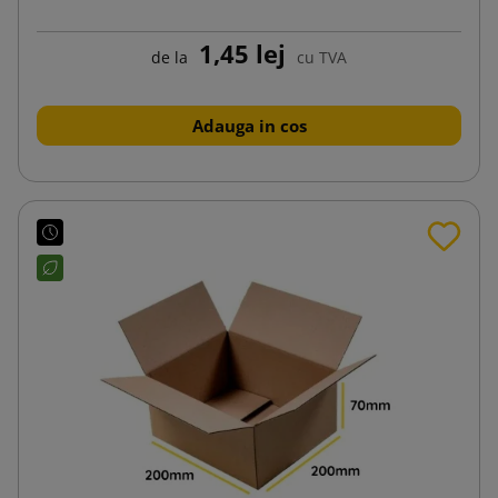
1,45 lej
de la
cu TVA
Adauga in cos