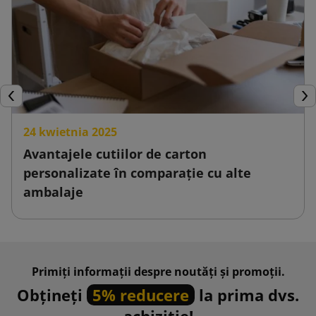
Inapoi
Urm
24 kwietnia 2025
Avantajele cutiilor de carton
personalizate în comparație cu alte
ambalaje
Primiți informații despre noutăți și promoții.
Obțineți
5% reducere
la prima dvs.
achiziție!