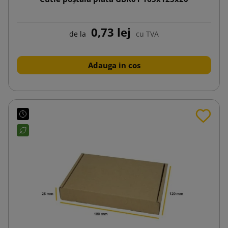
0,73 lej
de la
cu TVA
Adauga in cos