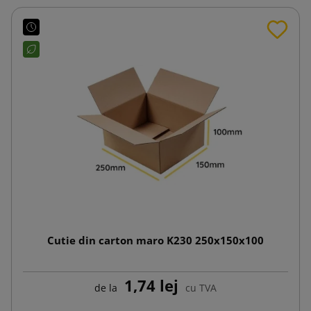
Cutie din carton maro K230 250x150x100
1,74 lej
de la
cu TVA