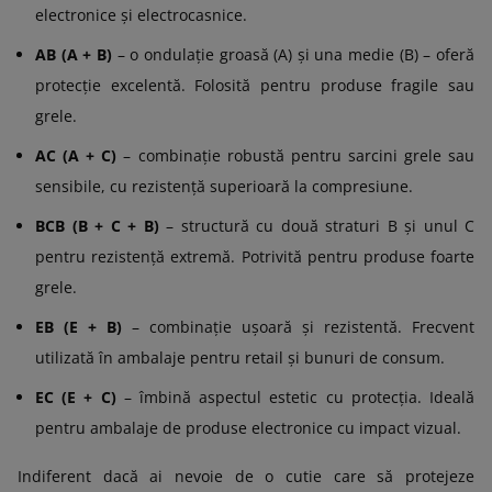
electronice și electrocasnice.
AB (A + B)
– o ondulație groasă (A) și una medie (B) – oferă
protecție excelentă. Folosită pentru produse fragile sau
grele.
AC (A + C)
– combinație robustă pentru sarcini grele sau
sensibile, cu rezistență superioară la compresiune.
BCB (B + C + B)
– structură cu două straturi B și unul C
pentru rezistență extremă. Potrivită pentru produse foarte
grele.
EB (E + B)
– combinație ușoară și rezistentă. Frecvent
utilizată în ambalaje pentru retail și bunuri de consum.
EC (E + C)
– îmbină aspectul estetic cu protecția. Ideală
pentru ambalaje de produse electronice cu impact vizual.
Indiferent dacă ai nevoie de o cutie care să protejeze