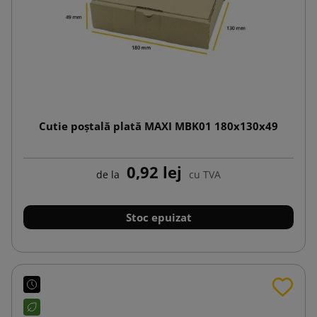
Cutie poștală plată MAXI MBK01 180x130x49
0,92 lej
de la
cu TVA
Stoc epuizat