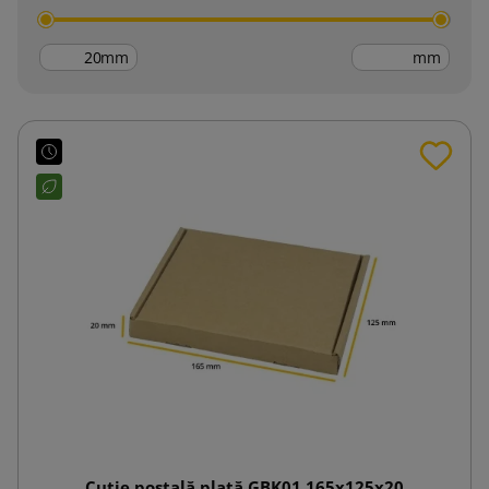
mm
mm
Cutie poștală plată GBK01 165x125x20