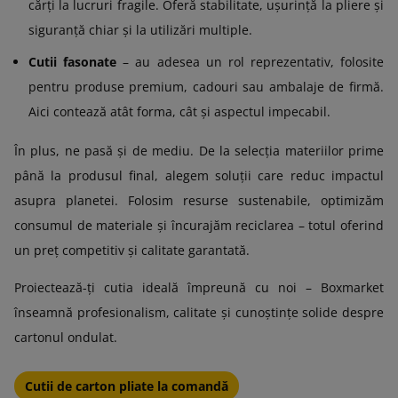
cărți la lucruri fragile. Oferă stabilitate, ușurință la pliere și
siguranță chiar și la utilizări multiple.
Cutii fasonate
– au adesea un rol reprezentativ, folosite
pentru produse premium, cadouri sau ambalaje de firmă.
Aici contează atât forma, cât și aspectul impecabil.
În plus, ne pasă și de mediu. De la selecția materiilor prime
până la produsul final, alegem soluții care reduc impactul
asupra planetei. Folosim resurse sustenabile, optimizăm
consumul de materiale și încurajăm reciclarea – totul oferind
un preț competitiv și calitate garantată.
Proiectează-ți cutia ideală împreună cu noi – Boxmarket
înseamnă profesionalism, calitate și cunoștințe solide despre
cartonul ondulat.
Cutii de carton pliate la comandă