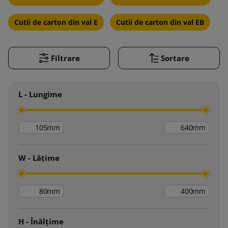
Cutii de carton din val E
Cutii de carton din val EB
Filtrare
Sortare
L - Lungime
mm
mm
W - Lățime
mm
mm
H - Înălțime