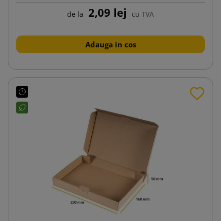
2,09 lej
de la
cu TVA
Adauga in cos