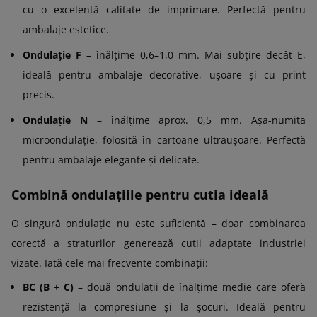
cu o excelentă calitate de imprimare. Perfectă pentru
ambalaje estetice.
Ondulație F
– înălțime 0,6–1,0 mm. Mai subțire decât E,
ideală pentru ambalaje decorative, ușoare și cu print
precis.
Ondulație N
– înălțime aprox. 0,5 mm. Așa-numita
microondulație, folosită în cartoane ultraușoare. Perfectă
pentru ambalaje elegante și delicate.
Combină ondulațiile pentru cutia ideală
O singură ondulație nu este suficientă – doar combinarea
corectă a straturilor generează cutii adaptate industriei
vizate. Iată cele mai frecvente combinații:
BC (B + C)
– două ondulații de înălțime medie care oferă
rezistență la compresiune și la șocuri. Ideală pentru