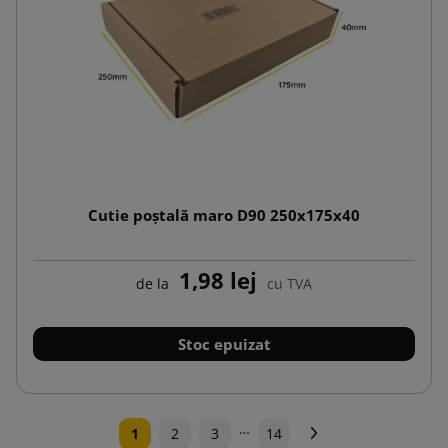
Cutie poștală maro D90 250x175x40
1,98 lej
de la
cu TVA
Stoc epuizat
…
Urmatorul
1
2
3
14