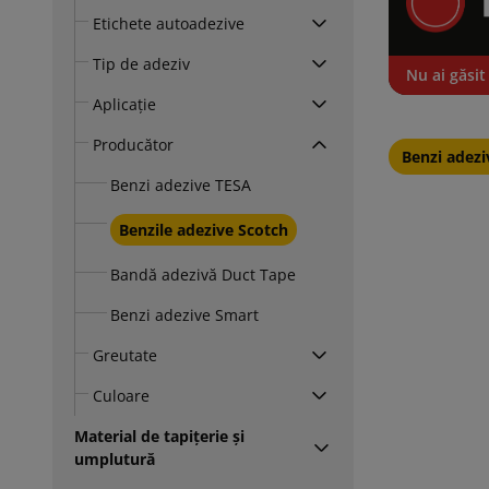
Etichete autoadezive
Tip de adeziv
Nu ai găsit
Aplicație
Producător
Benzi adez
Benzi adezive TESA
Benzile adezive Scotch
Bandă adezivă Duct Tape
Benzi adezive Smart
Greutate
Culoare
Material de tapițerie și
umplutură