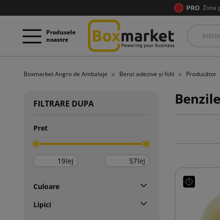
Zona 
Produsele
noastre
Boxmarket Angro de Ambalaje
Benzi adezive și folii
Producător
Benzile
FILTRARE DUPA
Pret
lej
lej
Culoare
Lipici