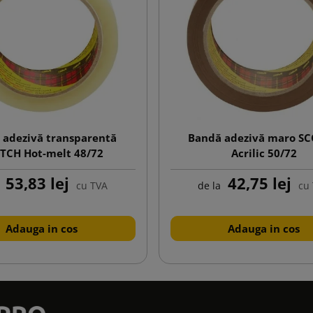
 adezivă transparentă
Bandă adezivă maro S
TCH Hot-melt 48/72
Acrilic 50/72
53,83 lej
42,75 lej
cu TVA
de la
cu
Adauga in cos
Adauga in cos