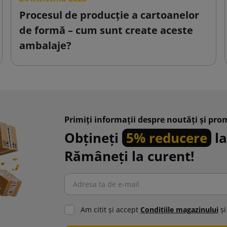
Procesul de producție a cartoanelor
de formă – cum sunt create aceste
ambalaje?
Primiți informații despre noutăți și prom
Obțineți
5% reducere
la
Rămâneți la curent!
Am citit şi accept
Condiţiile magazinului
şi