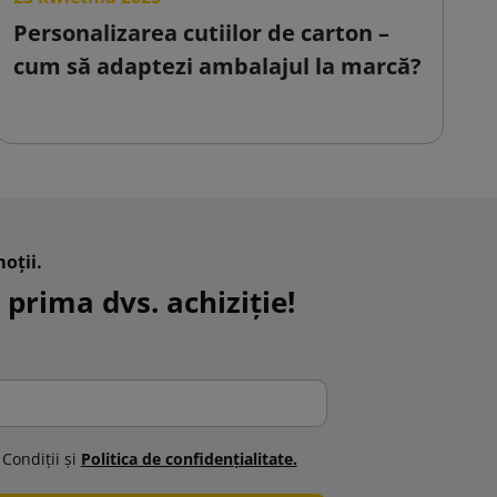
Personalizarea cutiilor de carton –
C
cum să adaptezi ambalajul la marcă?
s
o
oții.
 prima dvs. achiziție!
 Condiţii şi
Politica de confidenţialitate.