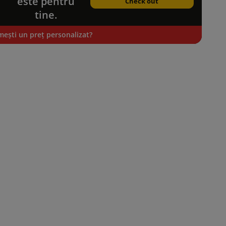
este pentru
Check out
tine.
mești un preț personalizat?