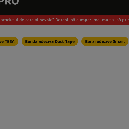
 produsul de care ai nevoie? Doreşti să cumperi mai mult și să pri
ive TESA
Bandă adezivă Duct Tape
Benzi adezive Smart