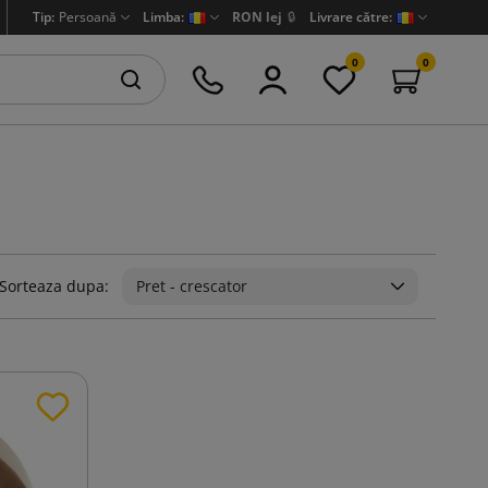
Tip:
Persoană
Limba:
RON lej
🔒
Livrare către:
0
0
Sorteaza dupa:
Pret - crescator