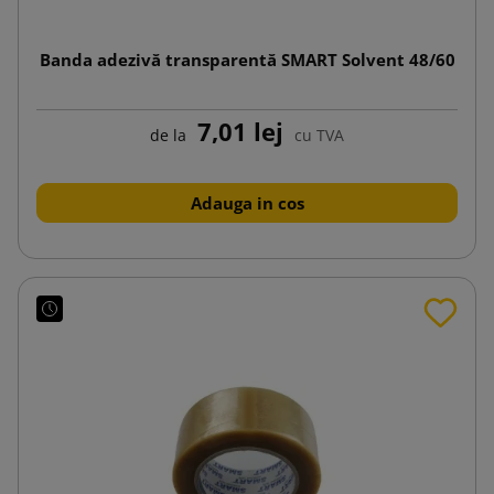
Banda adezivă transparentă SMART Solvent 48/60
7,01 lej
de la
cu TVA
Adauga in cos