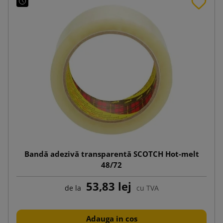
Bandă adezivă transparentă SCOTCH Hot-melt
48/72
53,83 lej
de la
cu TVA
Adauga in cos