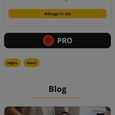
Adauga in cos
negru
maro
Blog