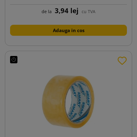
3,94 lej
de la
cu TVA
Adauga in cos