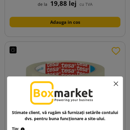
19,88 lej
de la
cu TVA
Adauga in cos
Stimate client, vă rugăm să furnizați setările contului
dvs. pentru buna funcționare a site-ului.
Tip: