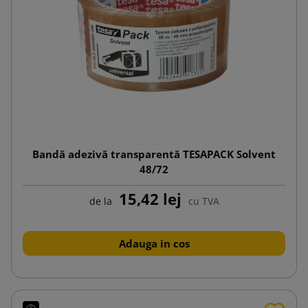
Bandă adezivă transparentă TESAPACK Solvent
48/72
15,42 lej
de la
cu TVA
Adauga in cos