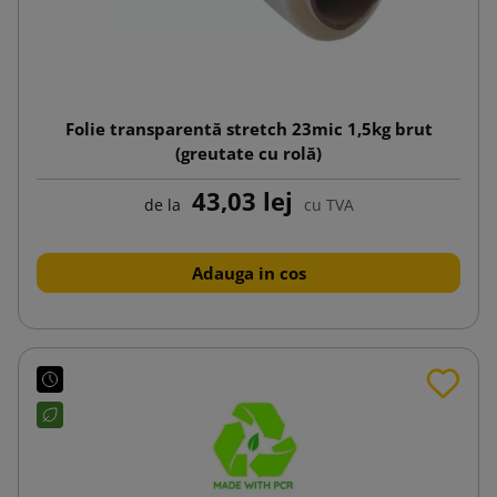
Folie transparentă stretch 23mic 1,5kg brut
(greutate cu rolă)
43,03 lej
de la
cu TVA
Adauga in cos