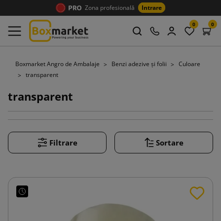
Zona profesională
Intrare
0
0
Boxmarket Angro de Ambalaje
Benzi adezive și folii
Culoare
transparent
transparent
Filtrare
Sortare