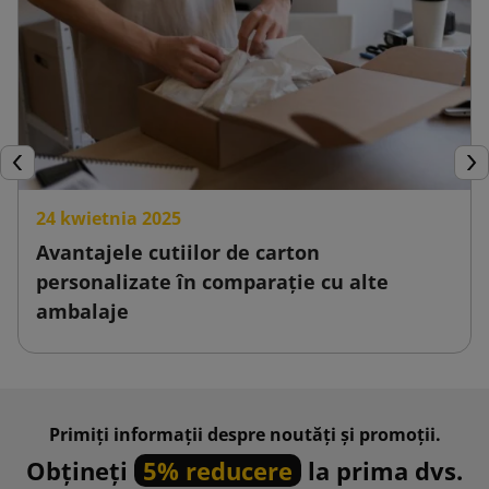
Inapoi
Urm
24 kwietnia 2025
Avantajele cutiilor de carton
personalizate în comparație cu alte
ambalaje
Primiți informații despre noutăți și promoții.
Obțineți
5% reducere
la prima dvs.