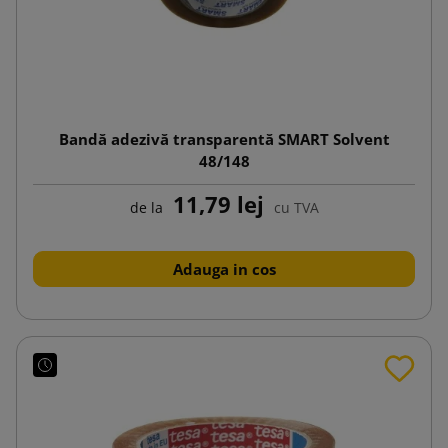
Bandă adezivă transparentă SMART Solvent
48/148
11,79 lej
de la
cu TVA
Adauga in cos