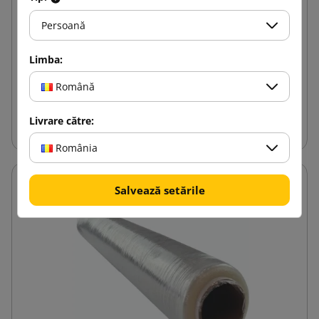
Bandă adezivă transparentă TESAPACK Strong
Persoană
Silent 50/72
Limba:
24,03 lej
de la
cu TVA
Română
Adauga in cos
Livrare către:
România
Salvează setările