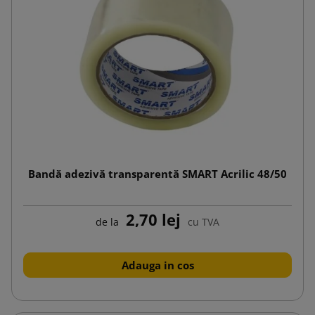
Bandă adezivă transparentă SMART Acrilic 48/50
2,70 lej
de la
cu TVA
Adauga in cos