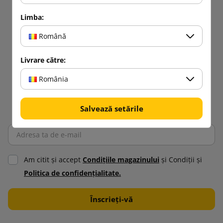
Limba:
Română
Livrare către:
România
Salvează setările
Am citit şi accept
Condiţiile magazinului
şi Condiţii şi
Politica de confidenţialitate.