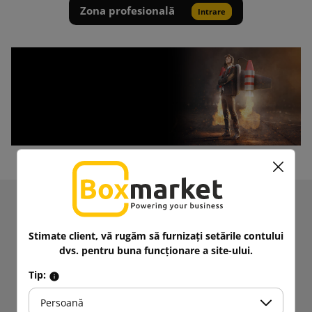
Zona profesională
Intrare
Primiți informații despre noutăți și promoții.
Obțineți
5% reducere
la prima dvs.
Stimate client, vă rugăm să furnizați setările contului
achiziție!
dvs. pentru buna funcționare a site-ului.
Rămâneți la curent!
Tip:
Persoană