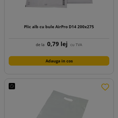
Plic alb cu bule AirPro D14 200x275
0,79 lej
de la
cu TVA
Adauga in cos