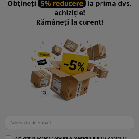
Obțineți
5% reducere
la prima dvs.
achiziție!
Rămâneți la curent!
Am citit şi accept
Condiţiile magazinului
şi Condiţii şi