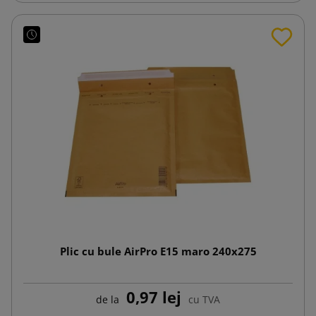
Plic cu bule AirPro E15 maro 240x275
0,97 lej
de la
cu TVA