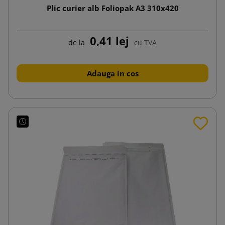
Plic curier alb Foliopak A3 310x420
0,41 lej
de la
cu TVA
Adauga in cos