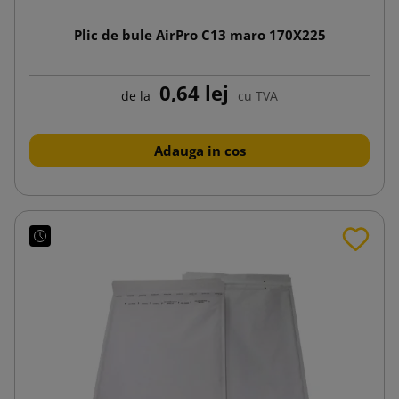
Plic de bule AirPro C13 maro 170X225
0,64 lej
de la
cu TVA
Adauga in cos