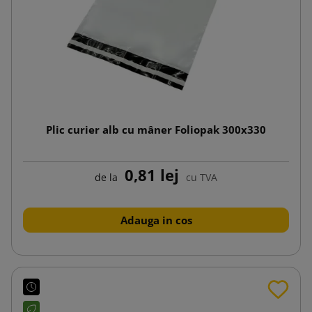
Plic curier alb cu mâner Foliopak 300x330
0,81 lej
de la
cu TVA
Adauga in cos