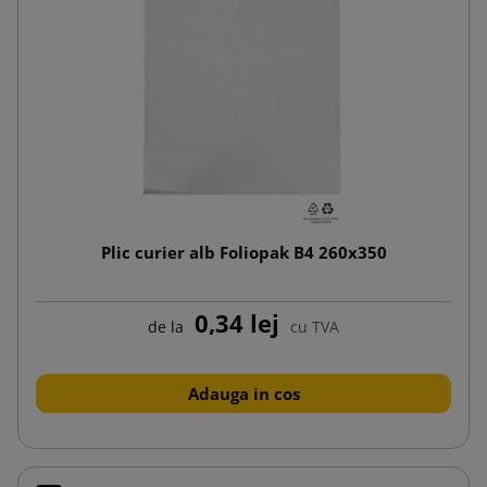
Plic curier alb Foliopak B4 260x350
0,34 lej
de la
cu TVA
Adauga in cos