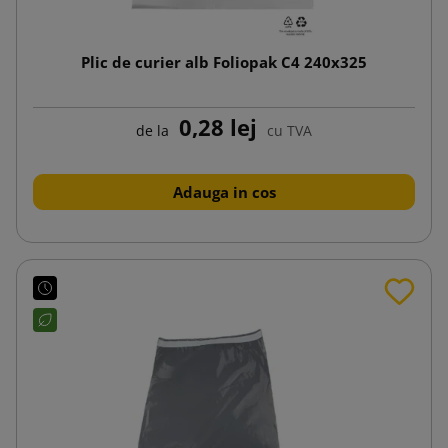
Plic de curier alb Foliopak C4 240x325
0,28 lej
de la
cu TVA
Adauga in cos