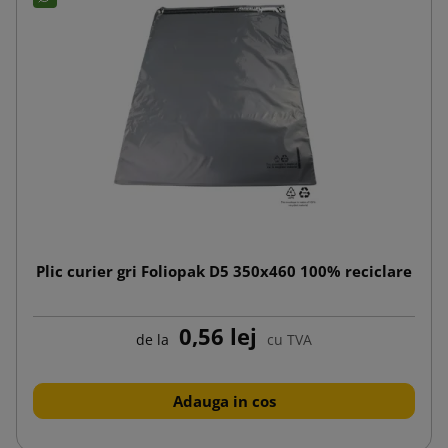
Plic curier gri Foliopak D5 350x460 100% reciclare
0,56 lej
de la
cu TVA
Adauga in cos