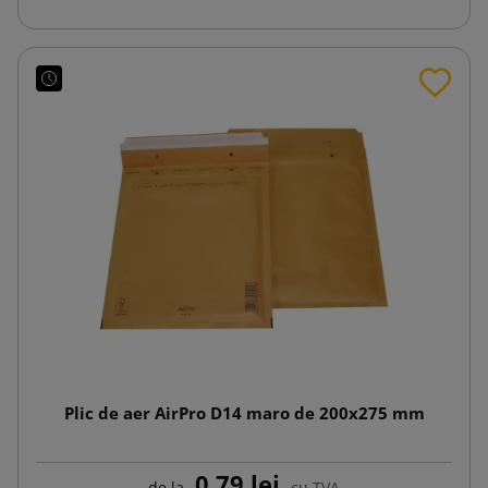
Plic de aer AirPro D14 maro de 200x275 mm
0,79 lej
de la
cu TVA