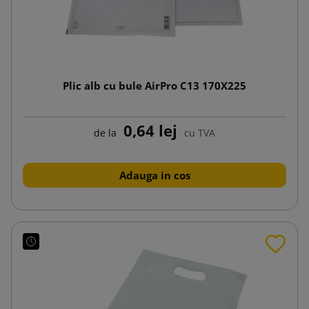
Plic alb cu bule AirPro C13 170X225
0,64 lej
de la
cu TVA
Adauga in cos