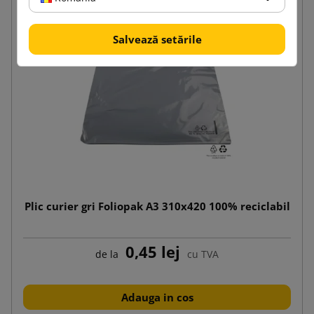
Salvează setările
Plic curier gri Foliopak A3 310x420 100% reciclabil
0,45 lej
de la
cu TVA
Adauga in cos