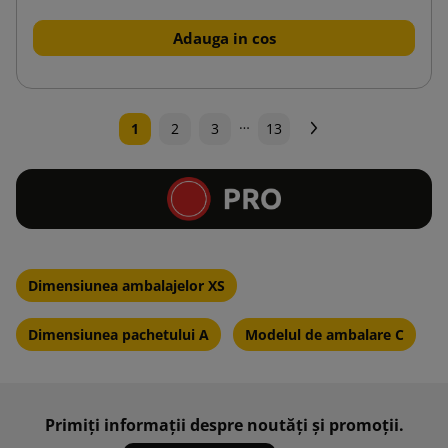
Adauga in cos
…
Urmatorul
1
2
3
13
Dimensiunea ambalajelor XS
Dimensiunea pachetului A
Modelul de ambalare C
Primiți informații despre noutăți și promoții.