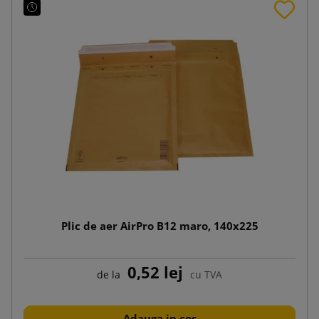
Plic de aer AirPro B12 maro, 140x225
0,52 lej
de la
cu TVA
Adauga in cos