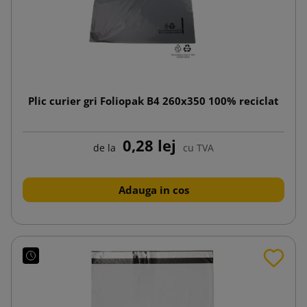
Plic curier gri Foliopak B4 260x350 100% reciclat
0,28 lej
de la
cu TVA
Adauga in cos