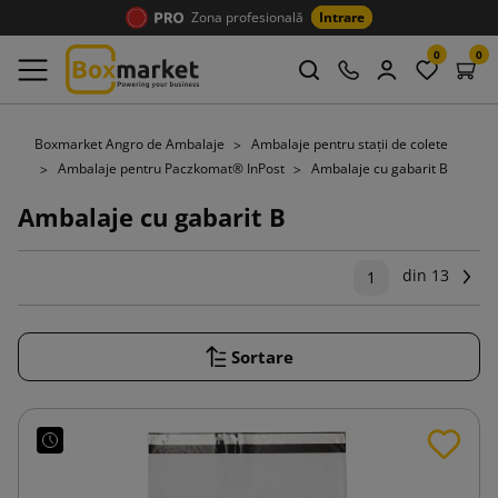
Zona profesională
Intrare
0
0
Boxmarket Angro de Ambalaje
Ambalaje pentru stații de colete
Ambalaje pentru Paczkomat® InPost
Ambalaje cu gabarit B
Ambalaje cu gabarit B
din 13
Ur
1
Sortare