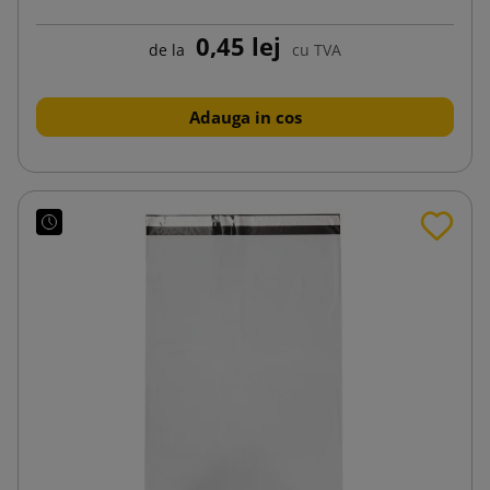
0,45 lej
de la
cu TVA
Adauga in cos