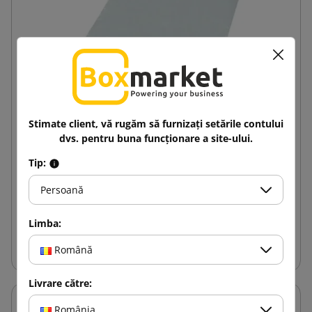
Stimate client, vă rugăm să furnizați setările contului
dvs. pentru buna funcționare a site-ului.
Plic curier alb cu mâner Foliopak 250x280
Tip:
0,53 lej
Persoană
de la
cu TVA
Limba:
Adauga in cos
Română
Livrare către:
România