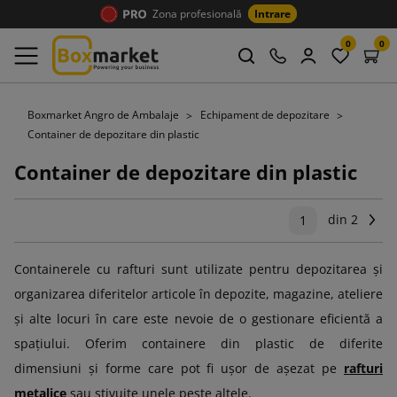
Zona profesională
Intrare
0
0
Boxmarket Angro de Ambalaje
Echipament de depozitare
Container de depozitare din plastic
Container de depozitare din plastic
din 2
Ur
1
Containerele cu rafturi sunt utilizate pentru depozitarea și
organizarea diferitelor articole în depozite, magazine, ateliere
și alte locuri în care este nevoie de o gestionare eficientă a
spațiului. Oferim containere din plastic de diferite
dimensiuni și forme care pot fi ușor de așezat pe
rafturi
metalice
sau stivuite unele peste altele.