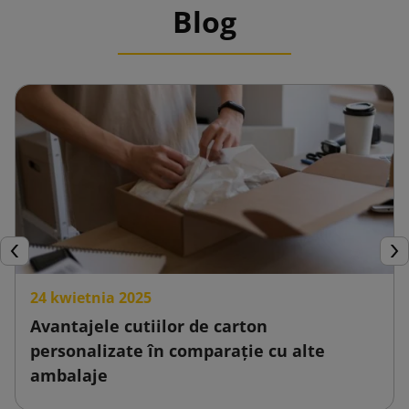
Blog
Inapoi
Urm
24 kwietnia 2025
Avantajele cutiilor de carton
personalizate în comparație cu alte
ambalaje