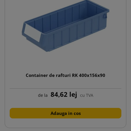
Container de rafturi RK 400x156x90
84,62 lej
de la
cu TVA
Adauga in cos