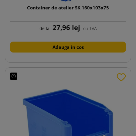
Container de atelier SK 160x103x75
27,96 lej
de la
cu TVA
Adauga in cos