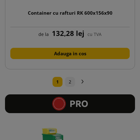
Container cu rafturi RK 600x156x90
132,28 lej
de la
cu TVA
Adauga in cos
Urmatorul
1
2