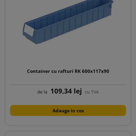
Container cu rafturi RK 600x117x90
109,34 lej
de la
cu TVA
Adauga in cos