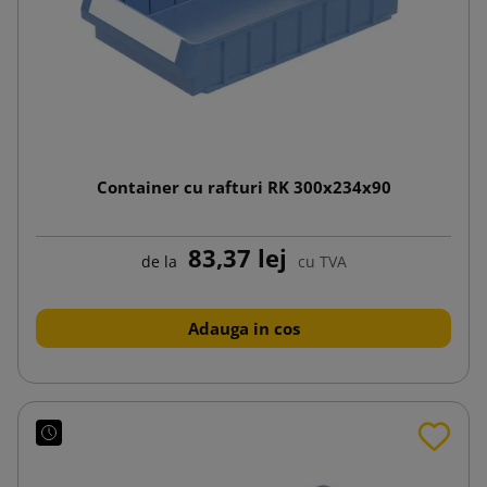
Container cu rafturi RK 300x234x90
83,37 lej
de la
cu TVA
Adauga in cos