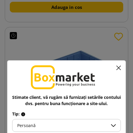
Adauga in cos
Stimate client, vă rugăm să furnizați setările contului
dvs. pentru buna funcționare a site-ului.
Tip:
Persoană
Container cu rafturi RK 400x234x90