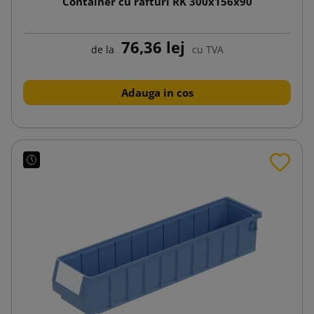
Container cu rafturi RK 300x156x90
76,36 lej
de la
cu TVA
Adauga in cos