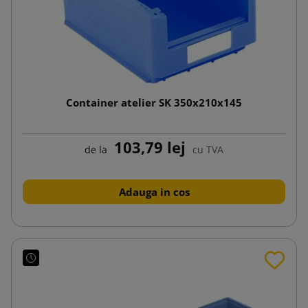
Container atelier SK 350x210x145
103,79 lej
de la
cu TVA
Adauga in cos