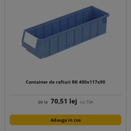
Container de rafturi RK 400x117x90
70,51 lej
de la
cu TVA
Adauga in cos