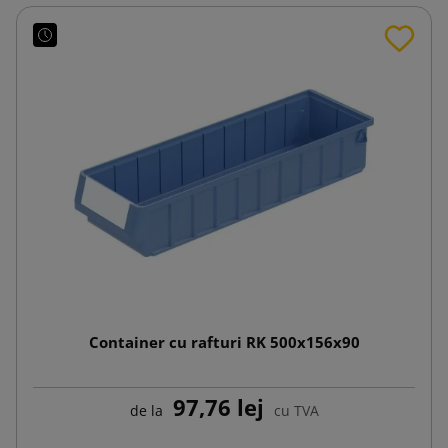
Container cu rafturi RK 500x156x90
97,76 lej
de la
cu TVA