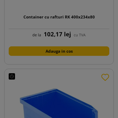
Container cu rafturi RK 400x234x80
102,17 lej
de la
cu TVA
Adauga in cos