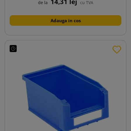
14,31 lej
de la
cu TVA
Adauga in cos