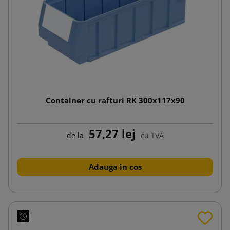
Container cu rafturi RK 300x117x90
57,27 lej
de la
cu TVA
Adauga in cos