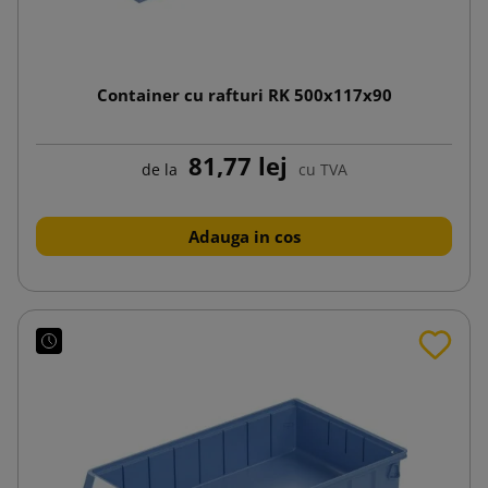
Container cu rafturi RK 500x117x90
81,77 lej
de la
cu TVA
Adauga in cos