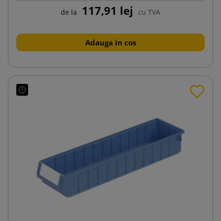
117,91 lej
de la
cu TVA
Adauga in cos