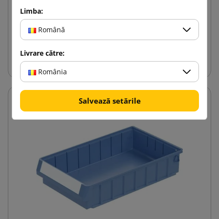
Limba:
98,77 lej
de la
cu TVA
Română
Adauga in cos
Livrare către:
România
Salvează setările