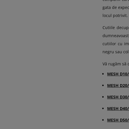
gata de exped
locul potrivi
Cutiile decup
dumneavoastră
cutiilor cu 
negru sau col
Vă rugăm să d
MESH D10/
MESH D20/
MESH D30/
MESH D40/
MESH D50/