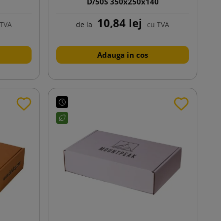
D/50S 350x250x140
10,84 lej
 TVA
de la
cu TVA
Adauga in cos