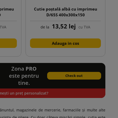
mprimeu
Cutie poștală albă cu imprimeu
0
D/65S 400x300x150
13,52 lej
 TVA
de la
cu TVA
Adauga in cos
Zona
PRO
este pentru
Check out
tine.
mești un preț personalizat?
ănuntul, magazinele de mercerie, farmaciile și multe alte
șurința de pliere. Cu doar câteva mișcări simple, cutia este