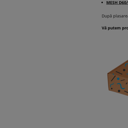
MESH D60/
După plasarea
Vă putem proi