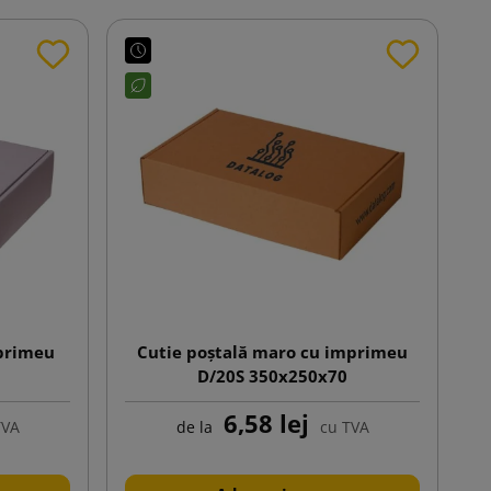
mprimeu
Cutie poștală maro cu imprimeu
D/20S 350x250x70
6,58 lej
TVA
de la
cu TVA