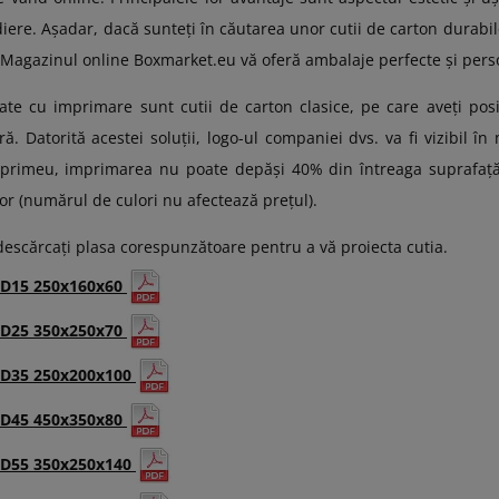
iere. Așadar, dacă sunteți în căutarea unor cutii de carton durabile,
t. Magazinul online Boxmarket.eu vă oferă ambalaje perfecte și perso
ate cu imprimare sunt cutii de carton clasice, pe care aveți posi
. Datorită acestei soluții, logo-ul companiei dvs. va fi vizibil î
imprimeu, imprimarea nu poate depăși 40% din întreaga suprafaț
or (numărul de culori nu afectează prețul).
escărcați plasa corespunzătoare pentru a vă proiecta cutia.
D15 250x160x60
D25 350x250x70
D35 250x200x100
D45 450x350x80
D55 350x250x140