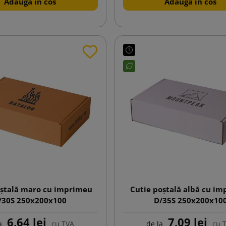
Adauga in cos
Adauga in cos
oștală maro cu imprimeu
Cutie poștală albă cu i
/30S 250x200x100
D/35S 250x200x10
6,64 lej
7,09 lej
a
cu TVA
de la
cu 