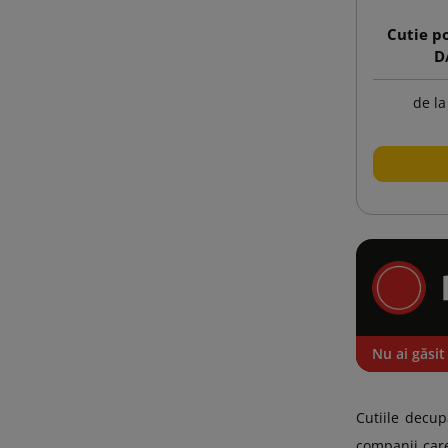
Cutie p
D
de la
Nu ai găsit
Cutiile decup
companii care