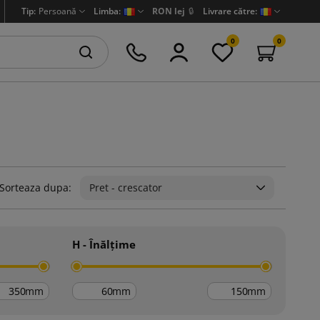
Tip:
Persoană
Limba:
RON lej
🔒
Livrare către:
0
0
Sorteaza dupa:
Pret - crescator
H - Înălțime
mm
mm
mm