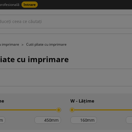
profesională
Intrare
cu imprimare
Cutii pliate cu imprimare
liate cu imprimare
me
W - Lățime
m
mm
mm