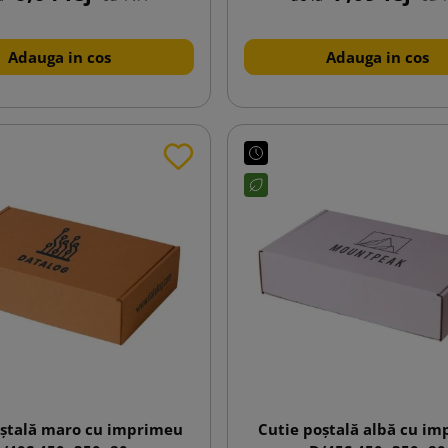
Adauga in cos
Adauga in cos
oștală maro cu imprimeu
Cutie poștală albă cu i