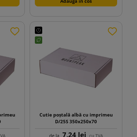
Adauga in cos
mprimeu
Cutie poștală albă cu imprimeu
0
D/25S 350x250x70
7,24 lej
TVA
de la
cu TVA