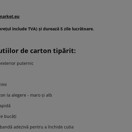
market.eu
ețul include TVA) și durează 5 zile lucrătoare.
tiilor de carton tipărit:
 exterior puternic
rimi
on la alegere - maro și alb
rapidă
de bucăţi
bandă adezivă pentru a închide cutia