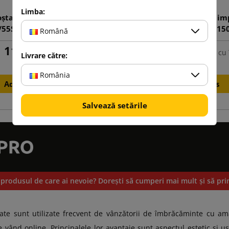
Limba:
oștală albă cu imprimeu
Cutie poștală maro cu i
/55S 350x250x140
D/60S 400x300x15
Română
11,69 lej
12,44 lej
cu TVA
de la
cu
Livrare către:
România
Adauga in cos
Adauga in cos
Salvează setările
 produsul de care ai nevoie? Doreşti să cumperi mai mult și să pri
ate sunt utilizate frecvent de vânzătorii de îmbrăcăminte cu am
 vând online. Principalele lor avantaje sunt aspectul estetic și u