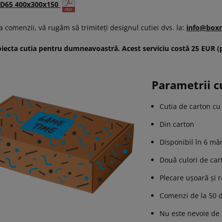
D65 400x300x150
 comenzii, vă rugăm să trimiteți designul cutiei dvs. la:
info@box
ecta cutia pentru dumneavoastră. Acest serviciu costă 25 EUR (pr
Parametrii cu
Cutia de carton cu
Din carton
Disponibil în 6 mă
Două culori de cart
Plecare ușoară și 
Comenzi de la 50 
Nu este nevoie de 