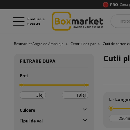
Zona 
Produsele
noastre
Boxmarket Angro de Ambalaje
Centrul de tipar
Cutii de carton 
Cutii p
FILTRARE DUPA
Pret
lej
lej
L - Lungi
Culoare
m
Tipul de val