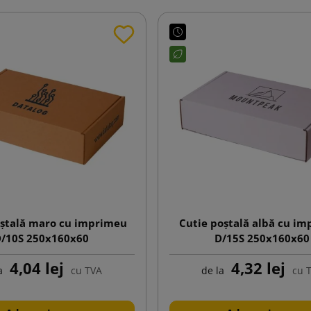
oștală maro cu imprimeu
Cutie poștală albă cu i
/10S 250x160x60
D/15S 250x160x60
4,04 lej
4,32 lej
a
cu TVA
de la
cu 