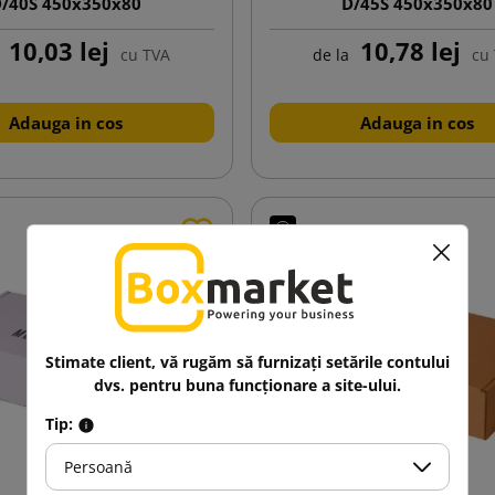
/40S 450x350x80
D/45S 450x350x80
10,03 lej
10,78 lej
cu TVA
de la
cu
Adauga in cos
Adauga in cos
Stimate client, vă rugăm să furnizați setările contului
dvs. pentru buna funcționare a site-ului.
Tip:
Persoană