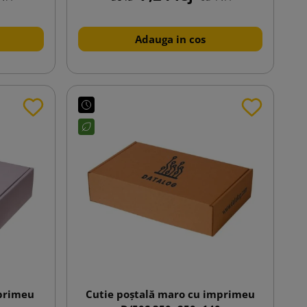
Adauga in cos
mprimeu
Cutie poștală maro cu imprimeu