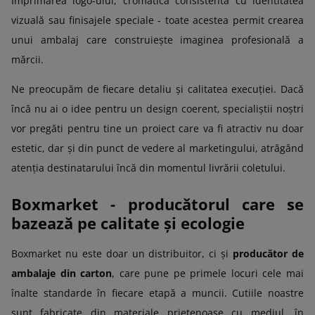
Imprimarea logo-ului, cromatică consistentă cu identitatea
vizuală sau finisajele speciale - toate acestea permit crearea
unui ambalaj care construiește imaginea profesională a
mărcii.
Ne preocupăm de fiecare detaliu și calitatea execuției. Dacă
încă nu ai o idee pentru un design coerent, specialiștii noștri
vor pregăti pentru tine un proiect care va fi atractiv nu doar
estetic, dar și din punct de vedere al marketingului, atrăgând
atenția destinatarului încă din momentul livrării coletului.
Boxmarket - producătorul care se
bazează pe calitate și ecologie
Boxmarket nu este doar un distribuitor, ci și
producător de
ambalaje din carton
, care pune pe primele locuri cele mai
înalte standarde în fiecare etapă a muncii. Cutiile noastre
sunt fabricate din materiale prietenoase cu mediul, în