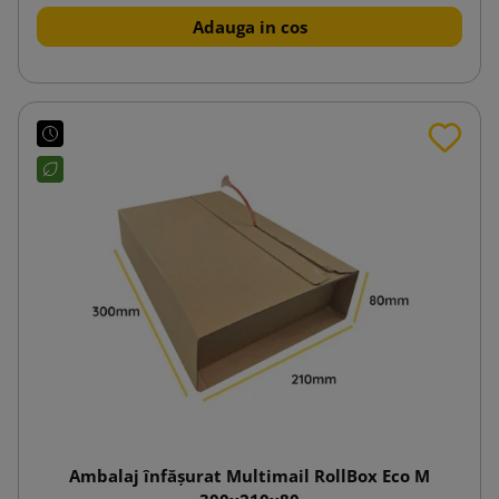
Adauga in cos
Ambalaj înfășurat Multimail RollBox Eco M