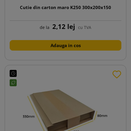
Cutie din carton maro K250 300x200x150
2,12 lej
de la
cu TVA
Adauga in cos