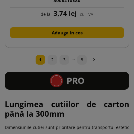
300x210x80
3,74 lej
de la
cu TVA
Adauga in cos
…
Urmatorul
1
2
3
8
Lungimea cutiilor de carton
până la 300mm
Dimensiunile cutiei sunt prioritare pentru transportul estetic