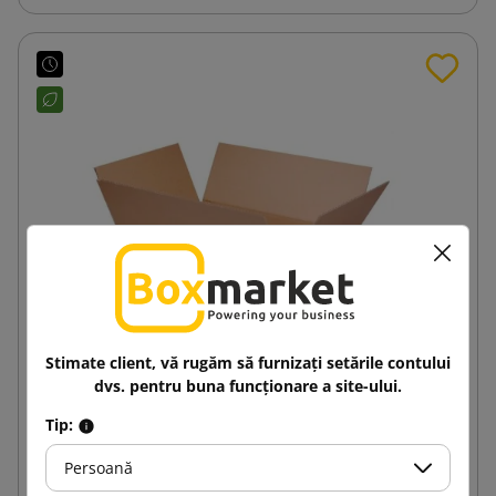
Stimate client, vă rugăm să furnizați setările contului
dvs. pentru buna funcționare a site-ului.
Cutie din carton maro K080 350x250x70 Inpost
Tip:
lockere dimensiune A
Persoană
2,36 lej
de la
cu TVA