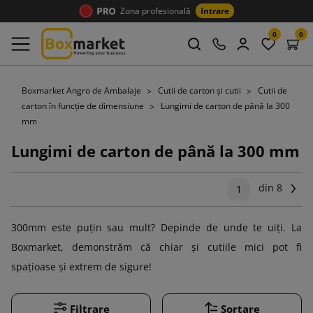
Zona profesională
Intrare
0
0
Boxmarket Angro de Ambalaje
Cutii de carton și cutii
Cutii de
carton în funcție de dimensiune
Lungimi de carton de până la 300
mm
Lungimi de carton de până la 300 mm
din 8
Ur
1
300mm este puțin sau mult? Depinde de unde te uiți. La
Boxmarket, demonstrăm că chiar și cutiile mici pot fi
spațioase și extrem de sigure!
Filtrare
Sortare