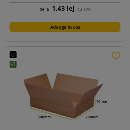
1,43 lej
de la
cu TVA
Adauga in cos