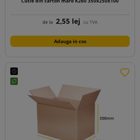
Cutie din carton maro K260 350x250x100
2,55 lej
de la
cu TVA
Adauga in cos