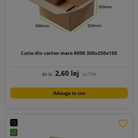
Cutie din carton maro K090 300x250x150
2,60 lej
de la
cu TVA
Adauga in cos