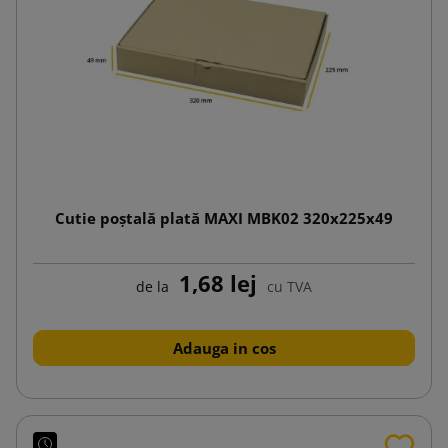
Cutie poștală plată MAXI MBK02 320x225x49
1,68 lej
de la
cu TVA
Adauga in cos