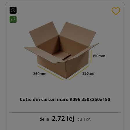
Cutie din carton maro K096 350x250x150
2,72 lej
de la
cu TVA