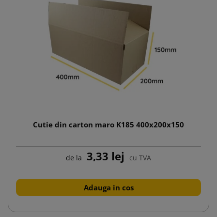
Cutie din carton maro K185 400x200x150
3,33 lej
de la
cu TVA
Adauga in cos