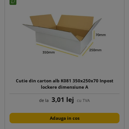
Cutie din carton alb K081 350x250x70 Inpost
lockere dimensiune A
3,01 lej
de la
cu TVA
Adauga in cos