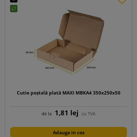
Cutie poștală plată MAXI MBKA4 350x250x50
1,81 lej
de la
cu TVA
Adauga in cos