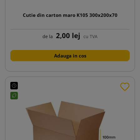
Cutie din carton maro K105 300x200x70
2,00 lej
de la
cu TVA
Adauga in cos