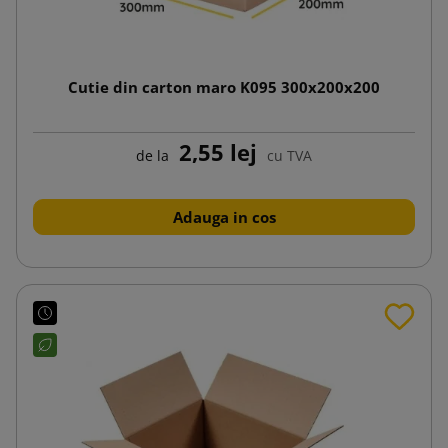
Cutie din carton maro K095 300x200x200
2,55 lej
de la
cu TVA
Adauga in cos