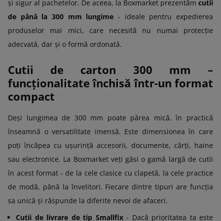
și sigur al pachetelor. De aceea, la Boxmarket prezentăm
cutii
de până la 300 mm lungime
- ideale pentru expedierea
produselor mai mici, care necesită nu numai protecție
adecvată, dar și o formă ordonată.
Cutii de carton 300 mm –
funcționalitate închisă într-un format
compact
Deși lungimea de 300 mm poate părea mică, în practică
înseamnă o versatilitate imensă. Este dimensionea în care
poți încăpea cu ușurință accesorii, documente, cărți, haine
sau electronice. La Boxmarket veți găsi o gamă largă de cutii
în acest format - de la cele clasice cu clapetă, la cele practice
de modă, până la învelitori. Fiecare dintre tipuri are funcția
sa unică și răspunde la diferite nevoi de afaceri.
Cutii de livrare de tip Smallfix
- Dacă prioritatea ta este