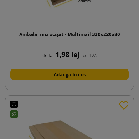
Ambalaj încrucișat - Multimail 330x220x80
1,98 lej
de la
cu TVA
Adauga in cos