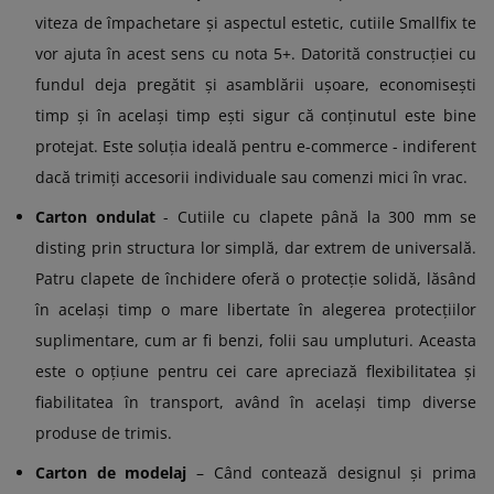
viteza de împachetare și aspectul estetic, cutiile Smallfix te
vor ajuta în acest sens cu nota 5+. Datorită construcției cu
fundul deja pregătit și asamblării ușoare, economisești
timp și în același timp ești sigur că conținutul este bine
protejat. Este soluția ideală pentru e-commerce - indiferent
dacă trimiți accesorii individuale sau comenzi mici în vrac.
Carton ondulat
- Cutiile cu clapete până la 300 mm se
disting prin structura lor simplă, dar extrem de universală.
Patru clapete de închidere oferă o protecție solidă, lăsând
în același timp o mare libertate în alegerea protecțiilor
suplimentare, cum ar fi benzi, folii sau umpluturi. Aceasta
este o opțiune pentru cei care apreciază flexibilitatea și
fiabilitatea în transport, având în același timp diverse
produse de trimis.
Carton de modelaj
– Când contează designul și prima