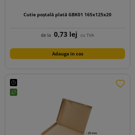
Cutie poștală plată GBK01 165x125x20
0,73 lej
de la
cu TVA
Adauga in cos