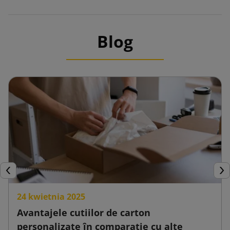
Blog
Inapoi
Urm
24 kwietnia 2025
Avantajele cutiilor de carton
personalizate în comparație cu alte