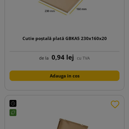
Cutie poștală plată GBKA5 230x160x20
0,94 lej
de la
cu TVA
Adauga in cos