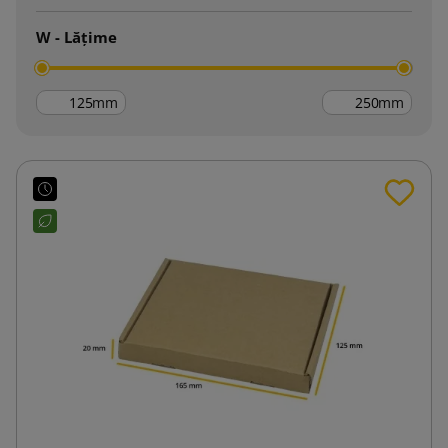
W - Lățime
mm
mm