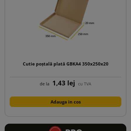
Cutie poștală plată GBKA4 350x250x20
1,43 lej
de la
cu TVA
Adauga in cos