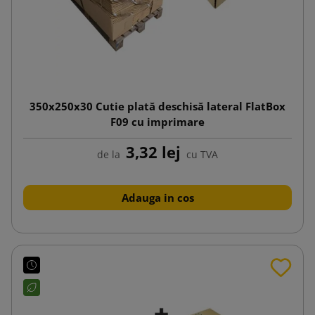
350x250x30 Cutie plată deschisă lateral FlatBox
F09 cu imprimare
3,32 lej
de la
cu TVA
Adauga in cos