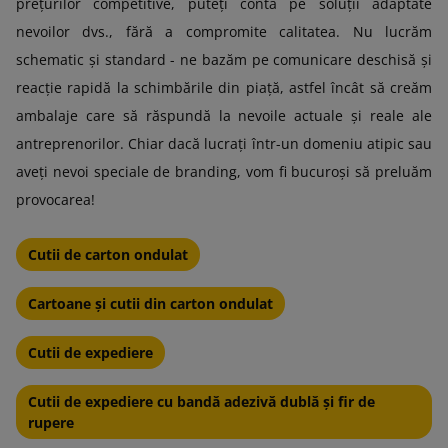
prețurilor competitive, puteți conta pe soluții adaptate
nevoilor dvs., fără a compromite calitatea. Nu lucrăm
schematic și standard - ne bazăm pe comunicare deschisă și
reacție rapidă la schimbările din piață, astfel încât să creăm
ambalaje care să răspundă la nevoile actuale și reale ale
antreprenorilor. Chiar dacă lucrați într-un domeniu atipic sau
aveți nevoi speciale de branding, vom fi bucuroși să preluăm
provocarea!
Cutii de carton ondulat
Cartoane și cutii din carton ondulat
Cutii de expediere
Cutii de expediere cu bandă adezivă dublă și fir de
rupere