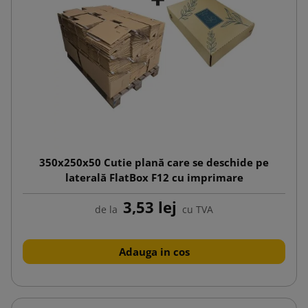
350x250x50 Cutie plană care se deschide pe
laterală FlatBox F12 cu imprimare
3,53 lej
de la
cu TVA
Adauga in cos