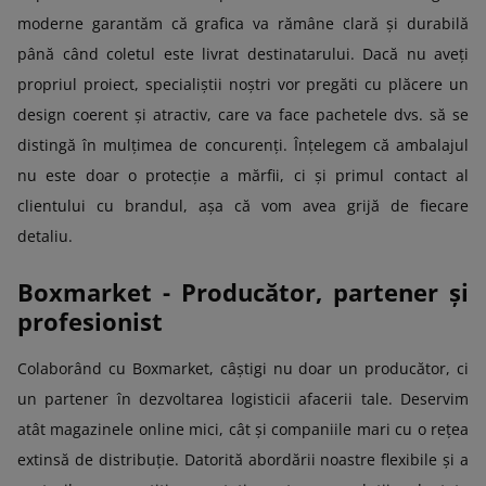
moderne garantăm că grafica va rămâne clară și durabilă
până când coletul este livrat destinatarului. Dacă nu aveți
propriul proiect, specialiștii noștri vor pregăti cu plăcere un
design coerent și atractiv, care va face pachetele dvs. să se
distingă în mulțimea de concurenți. Înțelegem că ambalajul
nu este doar o protecție a mărfii, ci și primul contact al
clientului cu brandul, așa că vom avea grijă de fiecare
detaliu.
Boxmarket - Producător, partener și
profesionist
Colaborând cu Boxmarket, câștigi nu doar un producător, ci
un partener în dezvoltarea logisticii afacerii tale. Deservim
atât magazinele online mici, cât și companiile mari cu o rețea
extinsă de distribuție. Datorită abordării noastre flexibile și a