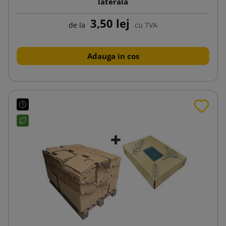
laterală
3,50 lej
de la
cu TVA
Adauga in cos