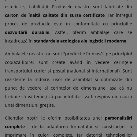
esteticii și fiabilității. Produsele noastre sunt fabricate din
carton de înaltă calitate din surse certificate
, iar întregul
proces de producție este în conformitate cu principiile
dezvoltării durabile
. Astfel, oferim ambalaje care se
încadrează în
standardele ecologice ale logisticii moderne
.
Ambalajele noastre nu sunt "producție în masă" pe principiul
copiază-lipire: sunt create având în vedere cerințele
transportului curier și poștal (național și internațional). Sunt
rezistente la îndoire, ușor de asamblat și optimizate din
punct de vedere al cerințelor de dimensiune, așa că nu
trebuie să vă temeți că pachetul dvs. va fi respins din cauza
unei dimensiuni greșite.
Clienților noștri le oferim posibilitatea unei
personalizări
complete
- de la adaptarea formatului și construcției la
imprimare în culori complete, iar datorită tehnologiilor