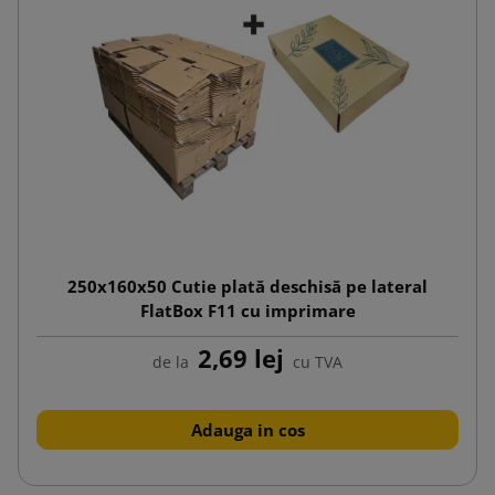
250x160x50 Cutie plată deschisă pe lateral
FlatBox F11 cu imprimare
2,69 lej
de la
cu TVA
Adauga in cos