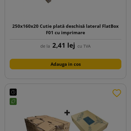
250x160x20 Cutie plată deschisă lateral FlatBox
F01 cu imprimare
2,41 lej
de la
cu TVA
Adauga in cos