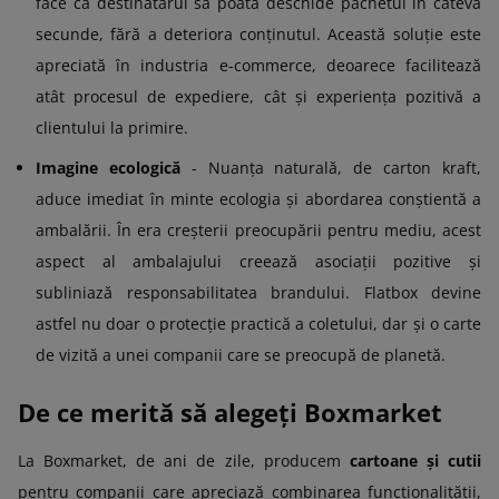
face ca destinatarul să poată deschide pachetul în câteva
secunde, fără a deteriora conținutul. Această soluție este
apreciată în industria e-commerce, deoarece facilitează
atât procesul de expediere, cât și experiența pozitivă a
clientului la primire.
Imagine ecologică
- Nuanța naturală, de carton kraft,
aduce imediat în minte ecologia și abordarea conștientă a
ambalării. În era creșterii preocupării pentru mediu, acest
aspect al ambalajului creează asociații pozitive și
subliniază responsabilitatea brandului. Flatbox devine
astfel nu doar o protecție practică a coletului, dar și o carte
de vizită a unei companii care se preocupă de planetă.
De ce merită să alegeți Boxmarket
La Boxmarket, de ani de zile, producem
cartoane și cutii
pentru companii care apreciază combinarea funcționalității,