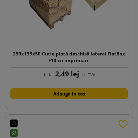
230x135x50 Cutie plată deschisă lateral FlatBox
F10 cu imprimare
2,49 lej
de la
cu TVA
Adauga in cos