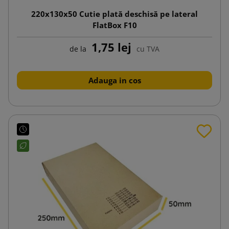
220x130x50 Cutie plată deschisă pe lateral
FlatBox F10
1,75 lej
de la
cu TVA
Adauga in cos