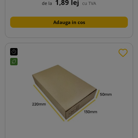
1,89 lej
de la
cu TVA
Adauga in cos