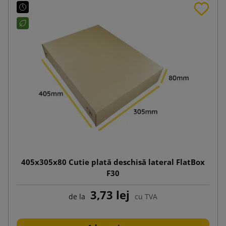
405x305x80 Cutie plată deschisă lateral FlatBox
F30
3,73 lej
de la
cu TVA