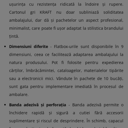
ușurința cu rezistența ridicată la îndoire și rupere.
Cartonul gri KRAFT nu doar subliniază soliditatea
ambalajului, dar dă și pachetelor un aspect profesional,
minimalist, care poate fi ușor adaptat la stilistica brandului
țintă.
Dimensiuni diferite
- Flatbox-urile sunt disponibile în 9
dimensiuni, ceea ce facilitează adaptarea ambalajului la
natura produsului. Pot fi folosite pentru expedierea
cărților, îmbrăcămintei, cataloagelor, materialelor tipărite
sau a electronicii mici. Vândute în pachete de 10 bucăți,
sunt gata pentru implementare imediată în procesul de
ambalare.
Banda adezivă și perforația
- Banda adezivă permite o
închidere rapidă și sigură a cutiei fără accesorii
suplimentare și riscul de desprindere. În schimb, capacul