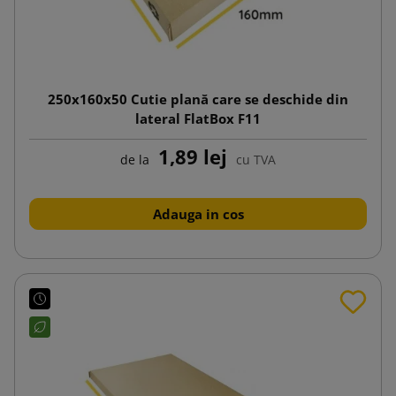
250x160x50 Cutie plană care se deschide din
lateral FlatBox F11
1,89 lej
de la
cu TVA
Adauga in cos