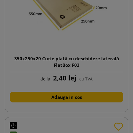
350x250x20 Cutie plată cu deschidere laterală
FlatBox F03
2,40 lej
de la
cu TVA
Adauga in cos