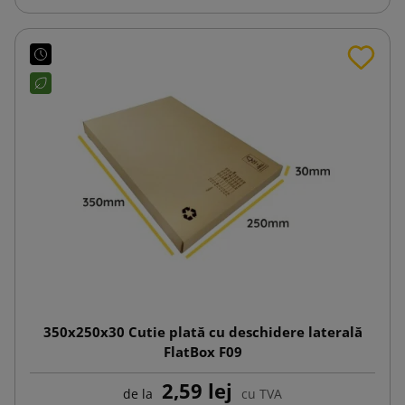
350x250x30 Cutie plată cu deschidere laterală
FlatBox F09
2,59 lej
de la
cu TVA