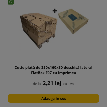
Cutie plată de 250x160x30 deschisă lateral
FlatBox F07 cu imprimeu
2,21 lej
de la
cu TVA
Adauga in cos