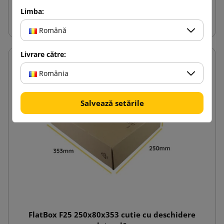
Limba:
Adauga in cos
Română
Livrare către:
România
Salvează setările
FlatBox F25 250x80x353 cutie cu deschidere