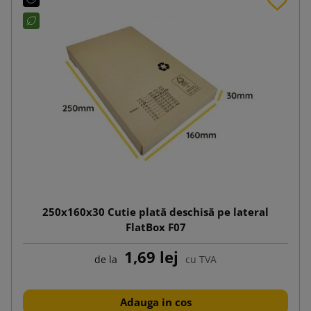
250x160x30 Cutie plată deschisă pe lateral
FlatBox F07
1,69 lej
de la
cu TVA
Adauga in cos