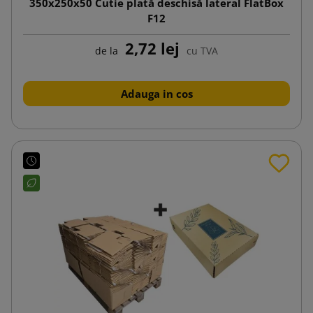
350x250x50 Cutie plată deschisă lateral FlatBox
F12
2,72 lej
de la
cu TVA
Adauga in cos