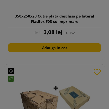
350x250x20 Cutie plată deschisă pe lateral
FlatBox F03 cu imprimare
3,08 lej
de la
cu TVA
Adauga in cos