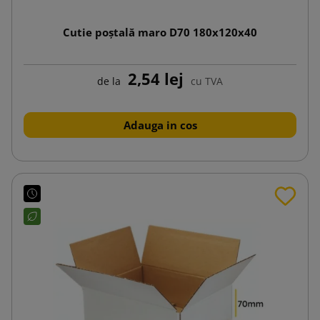
Cutie poștală maro D70 180x120x40
2,54 lej
de la
cu TVA
Adauga in cos