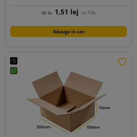
1,51 lej
de la
cu TVA
Adauga in cos