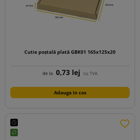
Cutie poștală plată GBK01 165x125x20
0,73 lej
de la
cu TVA
Adauga in cos