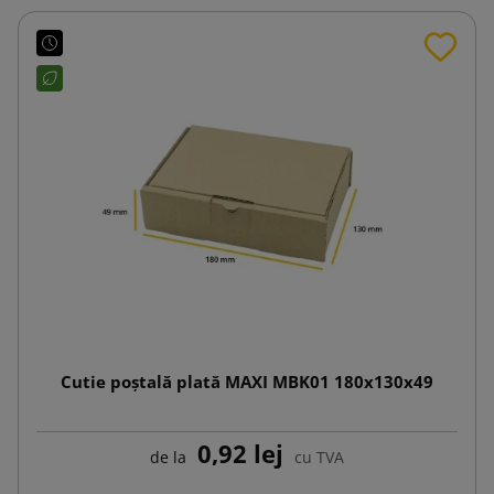
Cutie poștală plată MAXI MBK01 180x130x49
0,92 lej
de la
cu TVA