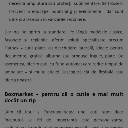
necesită umplutură sau protecții suplimentare. Se folosesc
frecvent în educație, publishing și evenimente – dar sunt
utile și acasă sau în vânzările sezoniere.
Dar nu ne oprim la standard. Pe lângă modelele clasice,
fasonate și reglabile, oferim soluții specializate precum
Flatbox – cutii plate, cu deschidere laterală, ideale pentru
documente, grafică, albume sau produse fragile, plate. De
asemenea, oferim cutii cu fund automat care reduc timpul de
ambalare – și multe altele! Descoperă cât de flexibilă este
oferta noastră.
Boxmarket – pentru că o cutie e mai mult
decât un tip
Știm că tipul și funcționalitatea unei cutii sunt doar
începutul. La fel de importantă este personalizarea,
vizibilitatea brandului și adaptarea exactă – mai ales pentru