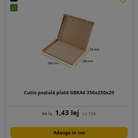
Cutie poștală plată GBKA4 350x250x20
1,43 lej
de la
cu TVA
Adauga in cos