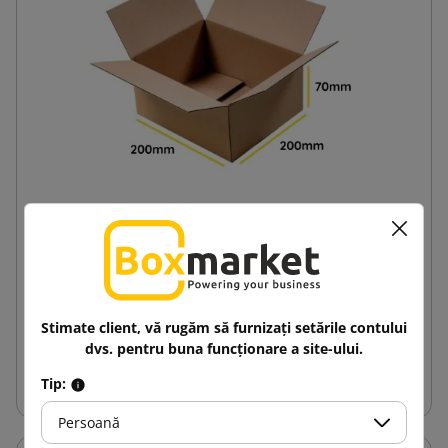
Cutie din carton maro K120 200x200x70 Inpost
lockere dimensiune A
1,81 lej
de la
cu TVA
Stimate client, vă rugăm să furnizați setările contului
dvs. pentru buna funcționare a site-ului.
Adauga in cos
Tip:
Persoană