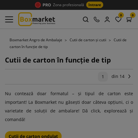
Zona profesională
Intrare
0
0
Boxmarket Angro de Ambalaje
Cutii de carton și cutii
Cutii de
carton în funcție de tip
Cutii de carton în funcție de tip
din 14
Ur
1
Nu contează doar formatul – și tipul de carton este
important! La Boxmarket nu găsești doar câteva opțiuni, ci o
varietate de soluții de ambalare! Dă click, explorează și
comandă!
Cutii de carton ondulat