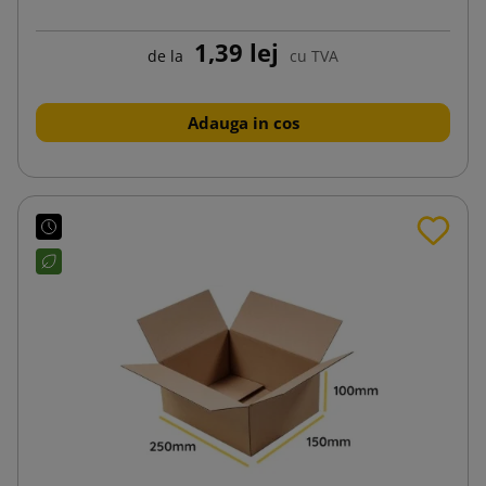
1,39 lej
de la
cu TVA
Adauga in cos