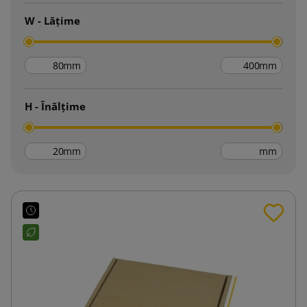
W - Lățime
mm
mm
H - Înălțime
mm
mm