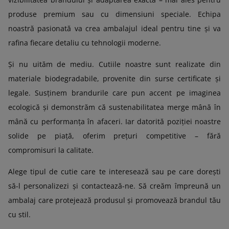
produse premium sau cu dimensiuni speciale. Echipa
noastră pasionată va crea ambalajul ideal pentru tine și va
rafina fiecare detaliu cu tehnologii moderne.
Și nu uităm de mediu. Cutiile noastre sunt realizate din
materiale biodegradabile, provenite din surse certificate și
legale. Susținem brandurile care pun accent pe imaginea
ecologică și demonstrăm că sustenabilitatea merge mână în
mână cu performanța în afaceri. Iar datorită poziției noastre
solide pe piață, oferim prețuri competitive – fără
compromisuri la calitate.
Alege tipul de cutie care te interesează sau pe care dorești
să-l personalizezi și contactează-ne. Să creăm împreună un
ambalaj care protejează produsul și promovează brandul tău
cu stil.