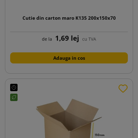
Cutie din carton maro K135 200x150x70
1,69 lej
de la
cu TVA
Adauga in cos