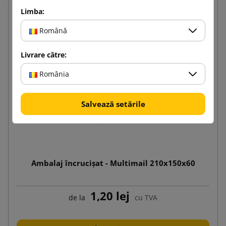
Limba:
Română
Livrare către:
România
Salvează setările
Ambalaj încrucișat - Multimail 210x150x60
1,20 lej
de la
cu TVA