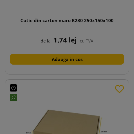
Cutie din carton maro K230 250x150x100
1,74 lej
de la
cu TVA
Adauga in cos