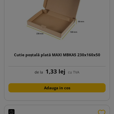
Cutie poștală plată MAXI MBKA5 230x160x50
1,33 lej
de la
cu TVA
Adauga in cos