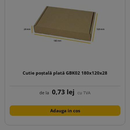
Cutie poștală plată GBK02 180x120x28
0,73 lej
de la
cu TVA
Adauga in cos