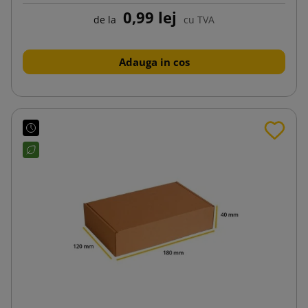
0,99 lej
de la
cu TVA
Adauga in cos