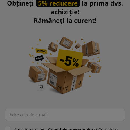
Obțineți
5% reducere
la prima dvs.
achiziție!
Rămâneți la curent!
Am citit şi accept
Condiţiile magazinului
şi Condiţii şi