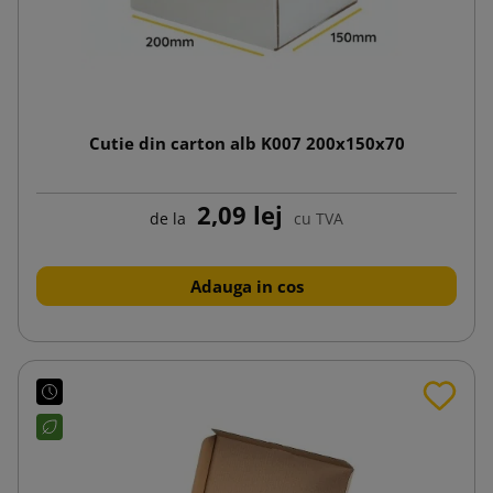
Cutie din carton alb K007 200x150x70
2,09 lej
de la
cu TVA
Adauga in cos