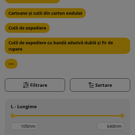
Cartoane și cutii din carton ondulat
Cutii de expediere
Cutii de expediere cu bandă adezivă dublă și fir de
rupere
...
Filtrare
Sortare
L - Lungime
mm
mm