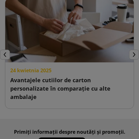
Inapoi
Urm
24 kwietnia 2025
Avantajele cutiilor de carton
personalizate în comparație cu alte
ambalaje
Primiți informații despre noutăți și promoții.