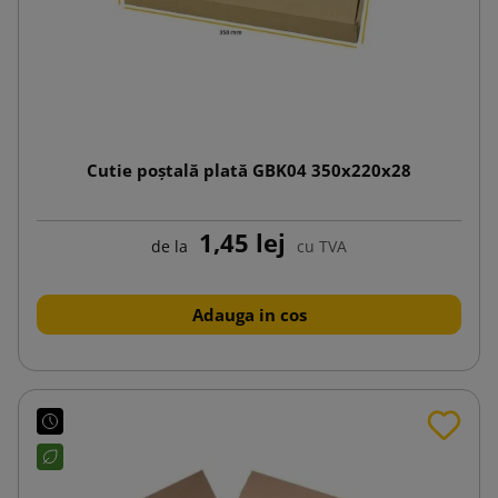
Cutie poștală plată GBK04 350x220x28
1,45 lej
de la
cu TVA
Adauga in cos