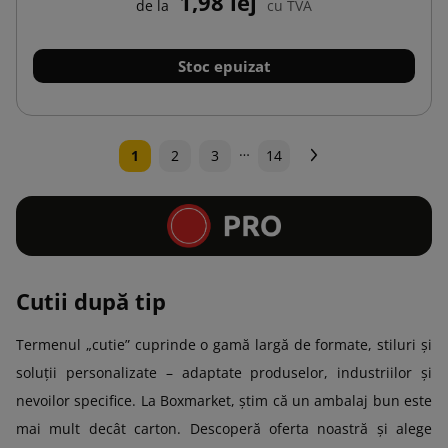
1,98 lej
de la
cu TVA
Stoc epuizat
…
Urmatorul
1
2
3
14
Cutii după tip
Termenul „cutie” cuprinde o gamă largă de formate, stiluri și
soluții personalizate – adaptate produselor, industriilor și
nevoilor specifice. La Boxmarket, știm că un ambalaj bun este
mai mult decât carton. Descoperă oferta noastră și alege