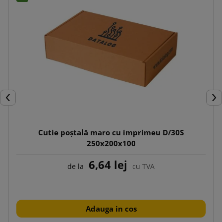
Inapoi
Urm
Cutie poștală maro cu imprimeu D/30S
250x200x100
6,64 lej
de la
cu TVA
Adauga in cos