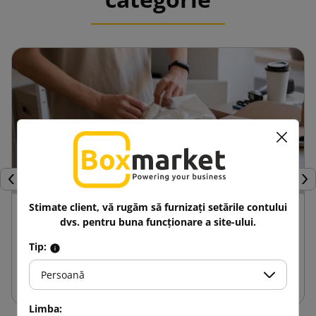
Inapoi
Urm
Stimate client, vă rugăm să furnizați setările contului
24 aprilie 2025
dvs. pentru buna funcționare a site-ului.
Avantajele cutiilor de carton
Tip:
personalizate în comparație cu alte
ambalaje
Persoană
Limba: