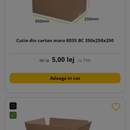
Cutie din carton maro K035 BC 350x250x250
5,00 lej
de la
cu TVA
Adauga in cos