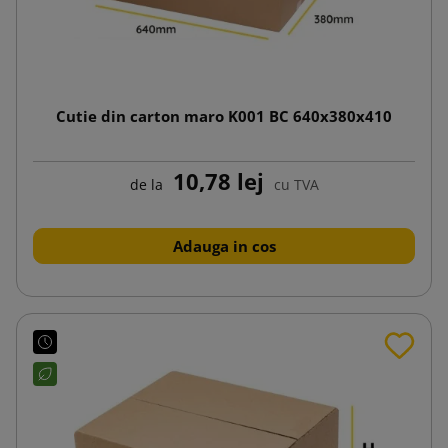
Cutie din carton maro K001 BC 640x380x410
10,78 lej
de la
cu TVA
Adauga in cos