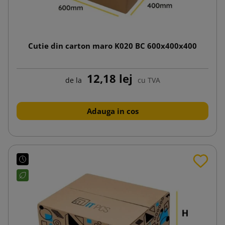
Cutie din carton maro K020 BC 600x400x400
12,18 lej
de la
cu TVA
Adauga in cos