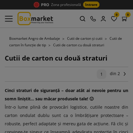
Zona profesională
Intrare
0
0
Boxmarket Angro de Ambalaje
Cutii de carton și cutii
Cutii de
carton în funcție de tip
Cutii de carton cu două straturi
Cutii de carton cu două straturi
din 2
Ur
1
Cinci straturi de siguranță – doar atât ai nevoie pentru un
somn liniștit… sau măcar produsele tale! 🙂
Într-o lume plină de provocări logistice, cutiile noastre din
carton ondulat dublu sunt ca o îmbrățișare protectoare –
robuste, perfect adaptate și mereu gata de acțiune. Fă clic și
convinge-te singur ce înseamnă adevărata protecție în cinci