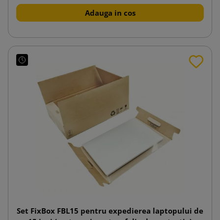
Adauga in cos
Set FixBox FBL15 pentru expedierea laptopului de