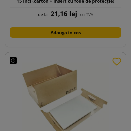
15 inci (carton + insert cu folie de protecție)
21,16 lej
de la
cu TVA
Adauga in cos