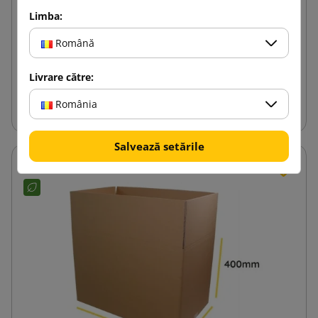
Cutie din carton maro K005 BC 600x350x150
Limba:
Română
9,45 lej
de la
cu TVA
Livrare către:
Adauga in cos
România
Salvează setările