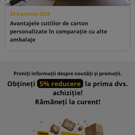
Inapoi
Urm
24 kwietnia 2025
Avantajele cutiilor de carton
personalizate în comparație cu alte
ambalaje
Primiți informații despre noutăți și promoții.
Obțineți
5% reducere
la prima dvs.
achiziție!
Rămâneți la curent!