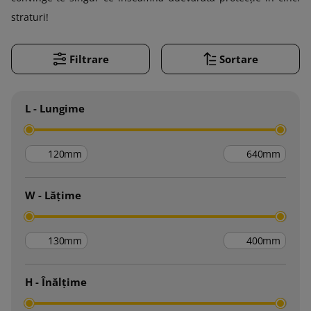
straturi!
Filtrare
Sortare
L - Lungime
mm
mm
W - Lățime
mm
mm
H - Înălțime