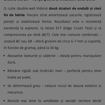
O cutie double-wall îmbină
două straturi de ondulă și cinci
foi de hârtie
. Fiecare strat amortizează șocurile, rigidizează
pereții și stabilizează forma. Rezultatul este o rezistență
excelentă la explozie, la testul ECT (Edge Crush Test) și la
compresiunea pe stivă (BCT). Cele mai comune combinații –
ondulă BC
sau
EB
– oferă grosimi de circa 6–7 mm și suportă,
în funcție de gramaj, până la 30 kg.
Absoarbe loviturile și căderile – ideală pentru manipulare
dură,
Rămâne rigidă sub încărcări mari – perfectă pentru stive
înalte pe palet,
Se deformează greu – reduce riscul de daune estetice și
mecanice,
Rezistă mai bine la umiditate și variații termice decât