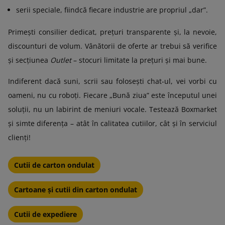
serii speciale, fiindcă fiecare industrie are propriul „dar”.
Primești consilier dedicat, prețuri transparente și, la nevoie,
discounturi de volum. Vânătorii de oferte ar trebui să verifice
și secțiunea
Outlet
– stocuri limitate la prețuri și mai bune.
Indiferent dacă suni, scrii sau folosești chat-ul, vei vorbi cu
oameni, nu cu roboți. Fiecare „Bună ziua” este începutul unei
soluții, nu un labirint de meniuri vocale. Testează Boxmarket
și simte diferența – atât în calitatea cutiilor, cât și în serviciul
clienți!
Cutii de carton ondulat
Cartoane și cutii din carton ondulat
Cutii de expediere