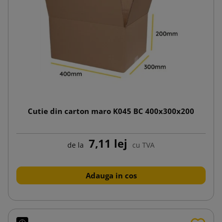
Cutie din carton maro K045 BC 400x300x200
7,11 lej
de la
cu TVA
Adauga in cos