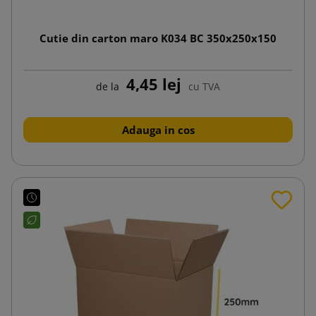
Cutie din carton maro K034 BC 350x250x150
4,45 lej
de la
cu TVA
Adauga in cos