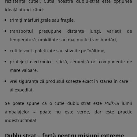
rezistența cutiei. Cutia noastră dublu-strat este opțiunea
ideală atunci când:
trimiți mărfuri grele sau fragile,
transportul presupune distanțe lungi, variații de
temperatură, umiditate sau mai multe transbordări,
cutiile vor fi paletizate sau stivuite pe înălțime,
protejezi electronice, sticlă, ceramică ori componente de
mare valoare,
vrei siguranța că produsul sosește exact în starea în care l-
ai expediat.
Se poate spune că o cutie dublu-strat este
Hulk-ul
lumii
ambalajelor – poate nu este verde, dar este practic
indestructibilă!
Dublu strat – forță pentru misiuni extreme