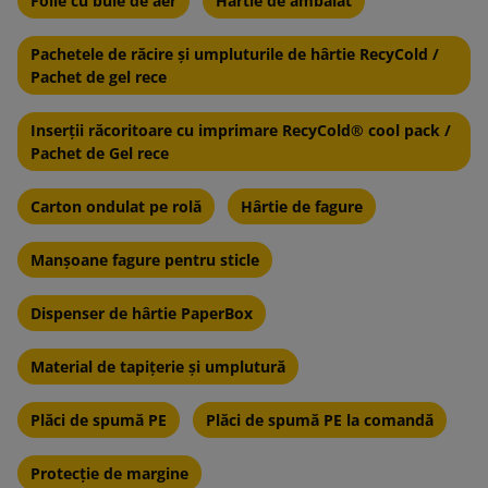
Folie cu bule de aer
Hârtie de ambalat
Pachetele de răcire și umpluturile de hârtie RecyCold /
Pachet de gel rece
Inserții răcoritoare cu imprimare RecyCold® cool pack /
Pachet de Gel rece
Carton ondulat pe rolă
Hârtie de fagure
Manșoane fagure pentru sticle
Dispenser de hârtie PaperBox
Material de tapițerie și umplutură
Plăci de spumă PE
Plăci de spumă PE la comandă
Protecție de margine