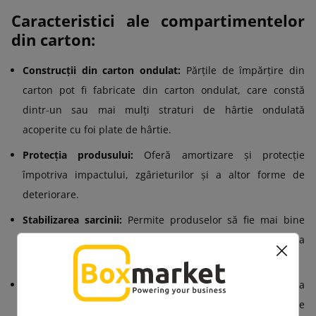
Caracteristici ale compartimentelor
din carton:
Construcții din carton ondulat:
Părțile de împărțire din
carton pot fi fabricate din carton ondulat, care constă
dintr-un sau mai mulți straturi de hârtie ondulată
acoperite cu foi plate de hârtie.
Protecția produsului:
Oferă amortizare și protecție
împotriva impactului, zgârieturilor și a altor forme de
deteriorare.
Stabilizarea sarcinii:
Permite produselor să fie mai bine
fixate pe paletă, prevenind deplasarea și răsturnarea
mărfurilor.
Separarea straturilor:
Interleavele din carton sunt adesea
utilizate pentru a separa straturile individuale de produse