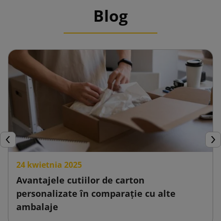
Blog
Inapoi
Urm
24 kwietnia 2025
Avantajele cutiilor de carton
personalizate în comparație cu alte
ambalaje