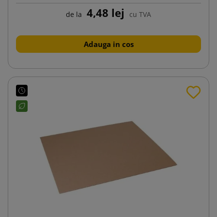
4,48 lej
de la
cu TVA
Adauga in cos