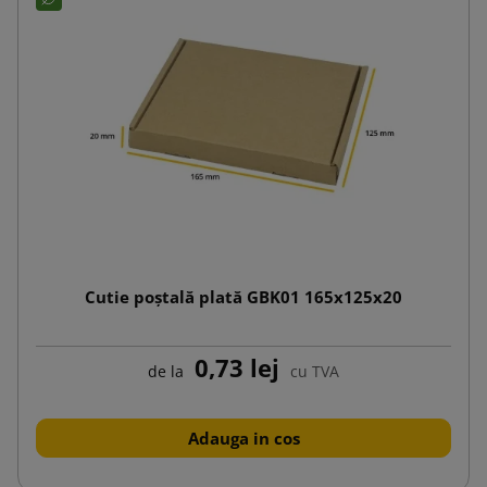
Cutie poștală plată GBK01 165x125x20
0,73 lej
de la
cu TVA
Adauga in cos