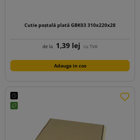
Cutie poștală plată GBK03 310x220x28
1,39 lej
de la
cu TVA
Adauga in cos