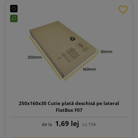
250x160x30 Cutie plată deschisă pe lateral
FlatBox F07
1,69 lej
de la
cu TVA