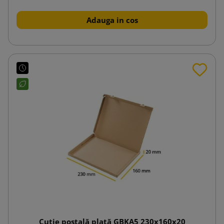
Adauga in cos
Cutie poștală plată GBKA5 230x160x20