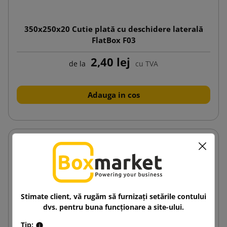
350x250x20 Cutie plată cu deschidere laterală
FlatBox F03
2,40 lej
de la
cu TVA
Adauga in cos
Stimate client, vă rugăm să furnizați setările contului
dvs. pentru buna funcționare a site-ului.
Tip: