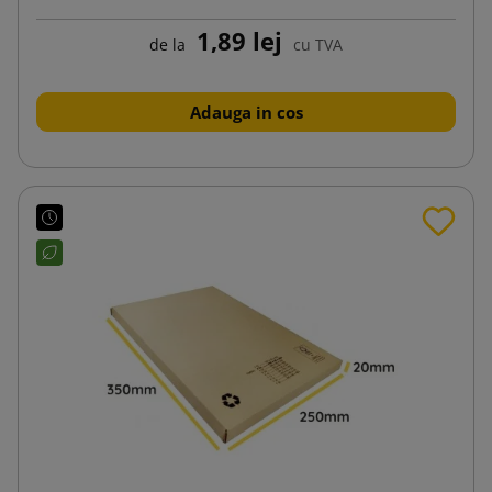
1,89 lej
de la
cu TVA
Adauga in cos