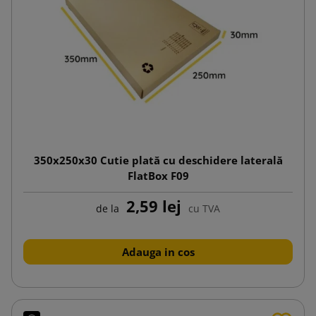
350x250x30 Cutie plată cu deschidere laterală
FlatBox F09
2,59 lej
de la
cu TVA
Adauga in cos