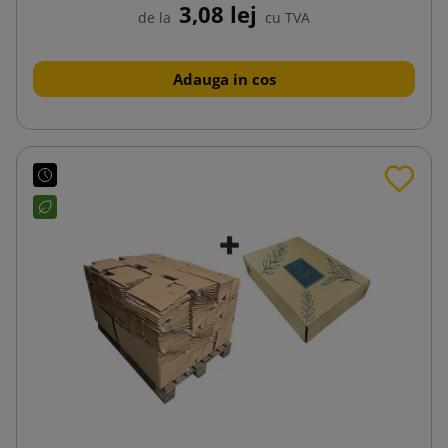
3,08 lej
de la
cu TVA
Adauga in cos