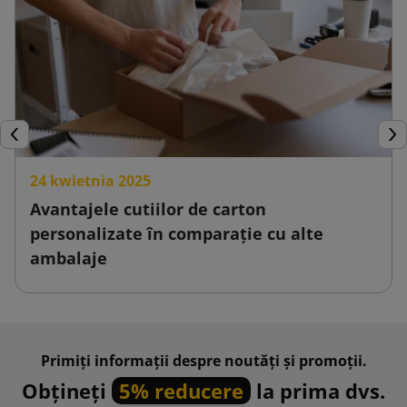
Inapoi
Urm
24 kwietnia 2025
Avantajele cutiilor de carton
personalizate în comparație cu alte
ambalaje
Primiți informații despre noutăți și promoții.
Obțineți
5% reducere
la prima dvs.