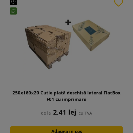
250x160x20 Cutie plată deschisă lateral FlatBox
F01 cu imprimare
2,41 lej
de la
cu TVA
Adauga in cos