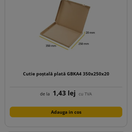
Cutie poștală plată GBKA4 350x250x20
1,43 lej
de la
cu TVA
Adauga in cos