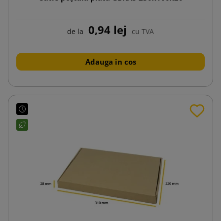
0,94 lej
de la
cu TVA
Adauga in cos