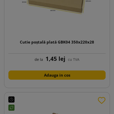
Cutie poștală plată GBK04 350x220x28
1,45 lej
de la
cu TVA
Adauga in cos