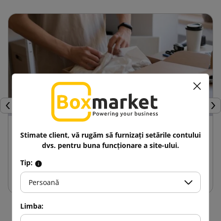
Inapoi
Urm
24 aprilie 2025
Stimate client, vă rugăm să furnizați setările contului
Avantajele cutiilor de carton
dvs. pentru buna funcționare a site-ului.
personalizate în comparație cu alte
Tip:
ambalaje
Persoană
Limba: