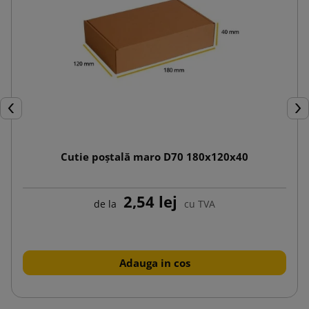
Inapoi
Urm
Cutie poștală maro D70 180x120x40
2,54 lej
de la
cu TVA
Adauga in cos