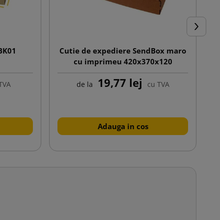
Urmator
GBK01
Cutie de expediere SendBox maro
cu imprimeu 420x370x120
19,77 lej
TVA
de la
cu TVA
Adauga in cos