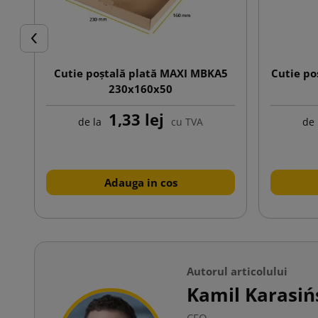
Inapoi
Cutie poștală plată MAXI MBKA5
Cutie po
230x160x50
1,33 lej
de la
cu TVA
de 
Adauga in cos
Autorul articolului
Kamil Karasiń
CEO