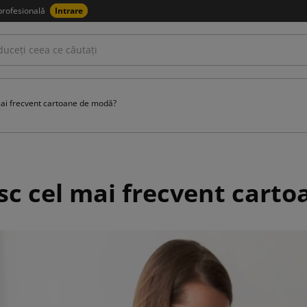
profesională
Intrare
 mai frecvent cartoane de modă?
esc cel mai frecvent cart