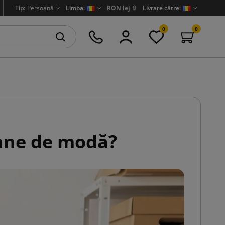
Tip:
Persoană
Limba:
RON lej
🔒
Livrare către:
0
0
oane de modă?