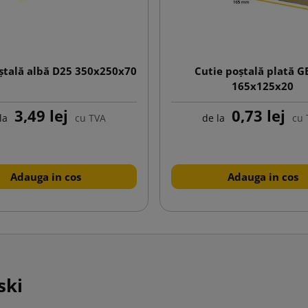
ștală albă D25 350x250x70
Cutie poștală plată 
165x125x20
3,49 lej
0,73 lej
la
cu TVA
de la
cu 
Adauga in cos
Adauga in cos
ski