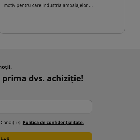
motiv pentru care industria ambalajelor ...
de
as
oții.
 prima dvs. achiziție!
 Condiţii şi
Politica de confidenţialitate.