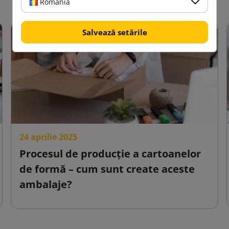
România
Salvează setările
24 aprilie 2025
Procesul de producție a cartoanelor
de formă – cum sunt create aceste
ambalaje?