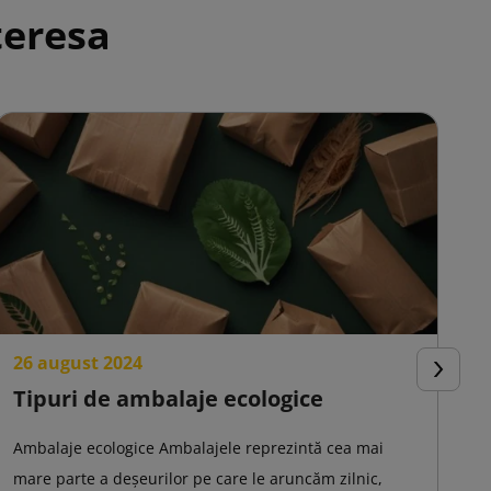
teresa
26 august 2024
2
Urmator
Tipuri de ambalaje ecologice
C
e
Ambalaje ecologice Ambalajele reprezintă cea mai
mare parte a deșeurilor pe care le aruncăm zilnic,
Am