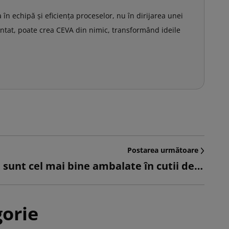
n echipă și eficiența proceselor, nu în dirijarea unei
ntat, poate crea CEVA din nimic, transformând ideile
Postarea următoare
Ce produse sunt cel mai bine ambalate în cutii de carton personalizate?
gorie