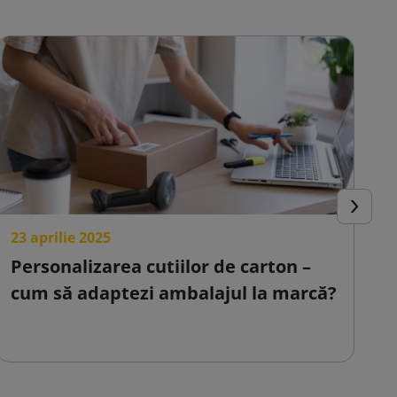
Urmator
23 aprilie 2025
2
Personalizarea cutiilor de carton –
C
cum să adaptezi ambalajul la marcă?
s
o