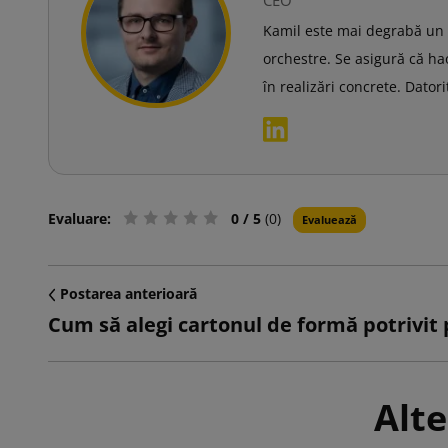
Kamil este mai degrabă un a
orchestre. Se asigură că ha
în realizări concrete. Dator
Evaluare:
0
/ 5
(0)
Evaluează
Postarea anterioară
Alte