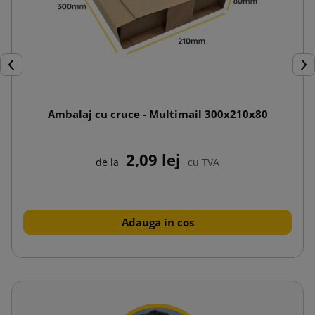
Inapoi
Urm
Ambalaj cu cruce - Multimail 300x210x80
2,09 lej
de la
cu TVA
Adauga in cos