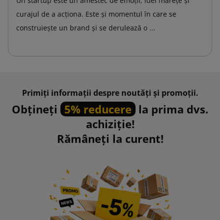
Un startup este un amestec de emoții, idei mărețe și
curajul de a acționa. Este și momentul în care se
construiește un brand și se derulează o ...
Primiți informații despre noutăți și promoții.
Obțineți
5% reducere
la prima dvs.
achiziție!
Rămâneți la curent!