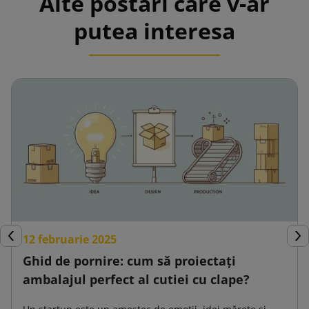
Alte postări care v-ar
putea interesa
12 februarie 2025
Inapoi
Urm
Ghid de pornire: cum să proiectați
ambalajul perfect al cutiei cu clape?