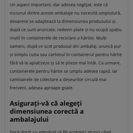
Un aspect important, dar adesea neglijat, este că
niciunul dintre aceste ambalaje nu necesită umplutură,
deoarece se adaptează la dimensiunea produsului și,
după ce sunt aruncate, redevin plate și nu ocupă spațiu
inutil în containerele de reciclare a hârtiei. Mulți
oameni, după ce scot produsul din ambalaj, aruncă pur
și simplu cutia sau cartonul în containerul pentru hârtie
fără să le aplatizeze și să le plieze mai întâi. Ca urmare,
containerele pentru hârtie se umplu adesea rapid, iar
camioanele de colectare a deșeurilor circulă mai
frecvent, adesea aproape goale.
Asigurați-vă că alegeți
dimensiunea corectă a
ambalajului
Dacă doriți cu adevărat să fiți ecologici atunci când