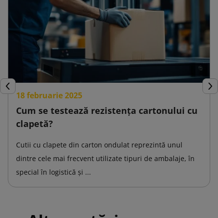
Inapoi
Urm
18 februarie 2025
Cum se testează rezistența cartonului cu
clapetă?
Cutii cu clapete din carton ondulat reprezintă unul
dintre cele mai frecvent utilizate tipuri de ambalaje, în
special în logistică și ...