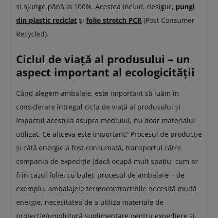
și ajunge până la 100%. Acestea includ, desigur,
pungi
din plastic reciclat
și
folie stretch PCR
(Post Consumer
Recycled).
Ciclul de viață al produsului – un
aspect important al ecologicității
Când alegem ambalaje, este important să luăm în
considerare întregul ciclu de viață al produsului și
impactul acestuia asupra mediului, nu doar materialul
utilizat. Ce altceva este important? Procesul de producție
și câtă energie a fost consumată, transportul către
compania de expediție (dacă ocupă mult spațiu, cum ar
fi în cazul foliei cu bule), procesul de ambalare – de
exemplu, ambalajele termocontractibile necesită multă
energie, necesitatea de a utiliza materiale de
protecție/umplutură suplimentare pentru expediere și,