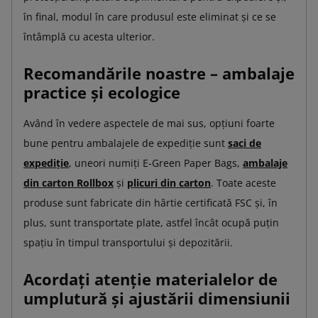
în final, modul în care produsul este eliminat și ce se
întâmplă cu acesta ulterior.
Recomandările noastre – ambalaje
practice și ecologice
Având în vedere aspectele de mai sus, opțiuni foarte
bune pentru ambalajele de expediție sunt
saci de
expediție
, uneori numiți E-Green Paper Bags,
ambalaje
din carton Rollbox
și
plicuri din carton
. Toate aceste
produse sunt fabricate din hârtie certificată FSC și, în
plus, sunt transportate plate, astfel încât ocupă puțin
spațiu în timpul transportului și depozitării.
Acordați atenție materialelor de
umplutură și ajustării dimensiunii