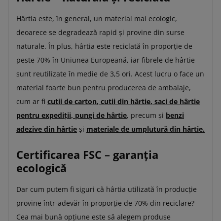
Hârtia este, în general, un material mai ecologic,
deoarece se degradează rapid și provine din surse
naturale. În plus, hârtia este reciclată în proporție de
peste 70% în Uniunea Europeană, iar fibrele de hârtie
sunt reutilizate în medie de 3,5 ori. Acest lucru o face un
material foarte bun pentru producerea de ambalaje,
cum ar fi
cutii de carton
,
cutii din hârtie
,
saci de hârtie
pentru expediții
,
pungi de hârtie
, precum și
benzi
adezive din hârtie
și
materiale de umplutură din hârtie
.
Certificarea FSC – garanția
ecologică
Dar cum putem fi siguri că hârtia utilizată în producție
provine într-adevăr în proporție de 70% din reciclare?
Cea mai bună opțiune este să alegem produse