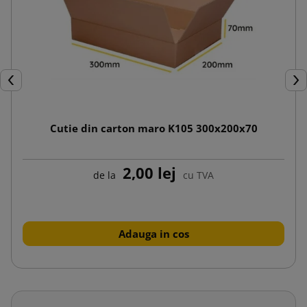
Inapoi
Urm
Cutie din carton maro K105 300x200x70
2,00 lej
de la
cu TVA
Adauga in cos