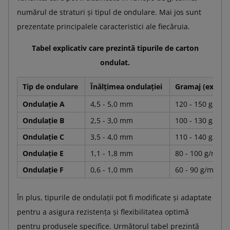
numărul de straturi și tipul de ondulare. Mai jos sunt
prezentate principalele caracteristici ale fiecăruia.
Tabel explicativ care prezintă tipurile de carton
ondulat.
Tip de ondulare
Înălțimea ondulației
Gramaj (exemp
Ondulație A
4,5 - 5,0 mm
120 - 150 g/m²
Ondulație B
2,5 - 3,0 mm
100 - 130 g/m²
Ondulație C
3,5 - 4,0 mm
110 - 140 g/m²
Ondulație E
1,1 - 1,8 mm
80 - 100 g/m²
Ondulație F
0,6 - 1,0 mm
60 - 90 g/m²
În plus, tipurile de ondulații pot fi modificate și adaptate
pentru a asigura rezistența și flexibilitatea optimă
pentru produsele specifice. Următorul tabel prezintă