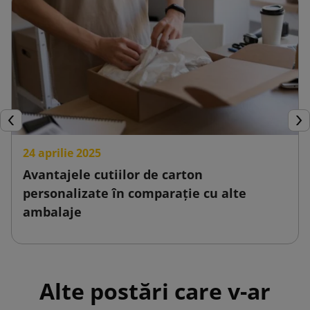
Inapoi
Urm
24 aprilie 2025
Avantajele cutiilor de carton
personalizate în comparație cu alte
ambalaje
Alte postări care v-ar