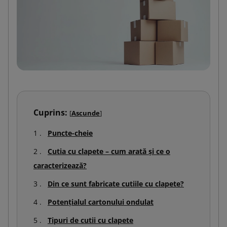
Cuprins:
[
Ascunde
]
Puncte-cheie
Cutia cu clapete – cum arată și ce o
caracterizează?
Din ce sunt fabricate cutiile cu clapete?
Potențialul cartonului ondulat
Tipuri de cutii cu clapete