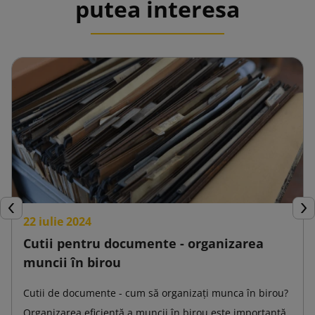
putea interesa
Inapoi
Urm
22 iulie 2024
Cutii pentru documente - organizarea
muncii în birou
Cutii de documente - cum să organizați munca în birou?
Organizarea eficientă a muncii în birou este importantă