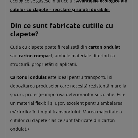
ecologice se găsesc în articolul:
Avantajele ecologice ale
cutiilor cu clapete – reciclare și soluții durabile.
Din ce sunt fabricate cutiile cu
clapete?
Cutia cu clapete poate fi realizată din
carton ondulat
sau
carton compact
, ambele materiale diferind ca
structură, proprietăți și aplicații.
Cartonul ondulat
este ideal pentru transportul și
depozitarea produselor care necesită rezistență mare la
șocuri, protecție împotriva deteriorărilor și izolație. Este
un material flexibil și ușor, excelent pentru ambalarea
mărfurilor în timpul transportului. Marea majoritate a
cutiilor cu clapete clasice sunt fabricate din carton
ondulat.>