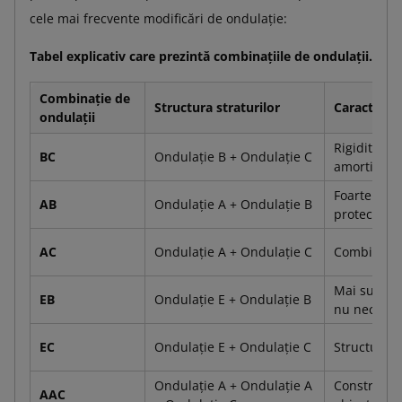
cele mai frecvente modificări de ondulație:
Tabel explicativ care prezintă combinațiile de ondulații.
Combinație de
Structura straturilor
Caracterist
ondulații
Rigiditate 
BC
Ondulație B + Ondulație C
amortizare
Foarte bună
AB
Ondulație A + Ondulație B
protecție.
AC
Ondulație A + Ondulație C
Combinație 
Mai subțire
EB
Ondulație E + Ondulație B
nu necesită
EC
Ondulație E + Ondulație C
Structură s
Ondulație A + Ondulație A
Construcție
AAC