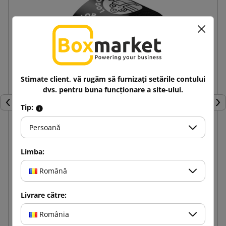
Stimate client, vă rugăm să furnizați setările contului
dvs. pentru buna funcționare a site-ului.
Tip:
Inapoi
Urm
Persoană
Bandă adezivă cu imprimare 1 culoare Hot-melt
Limba:
48/60
Română
5,67 lej
de la
cu TVA
Livrare către:
Adauga in cos
România