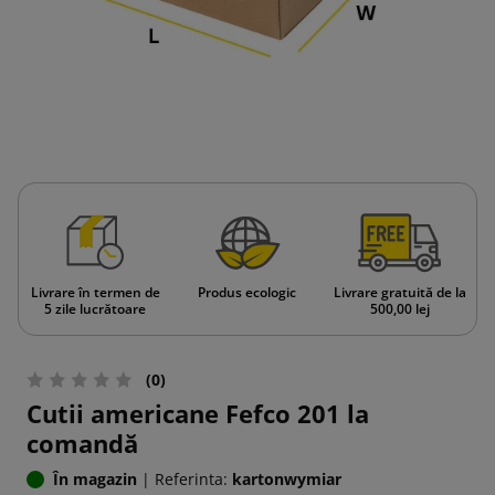
Livrare în termen de
Produs ecologic
Livrare gratuită de la
5 zile lucrătoare
500,00 lej
(0)
Cutii americane Fefco 201 la
comandă
În magazin
|
Referinta:
kartonwymiar