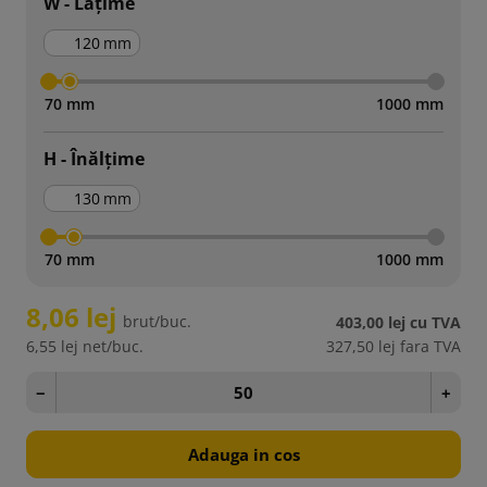
W - Lățime
mm
70 mm
1000 mm
H - Înălțime
mm
70 mm
1000 mm
8,06 lej
brut/buc.
403,00 lej
cu TVA
6,55 lej
net/buc.
327,50 lej
fara TVA
−
+
Adauga in cos