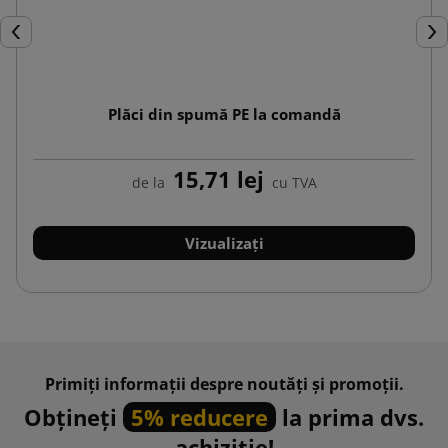
Inapoi
Urm
Plăci din spumă PE la comandă
15,71 lej
de la
cu TVA
Vizualizați
Primiți informații despre noutăți și promoții.
Obțineți
5% reducere
la prima dvs.
achiziție!