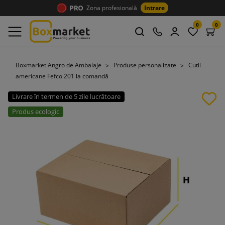
Zona profesională
Intrare
0
0
Boxmarket Angro de Ambalaje
Produse personalizate
Cutii
americane Fefco 201 la comandă
Livrare în termen de 5 zile lucrătoare
Produs ecologic