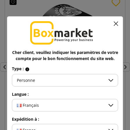
Cher client, veuillez indiquer les paramètres de votre
compte pour le bon fonctionnement du site web.
Type :
Précédent
Sui
Personne
Ruban adhésif imprimé 1 couleur Hot-melt 48/60
Langue :
Français
1,21 €
de
TTC
Expédition à :
Ajouter au panier