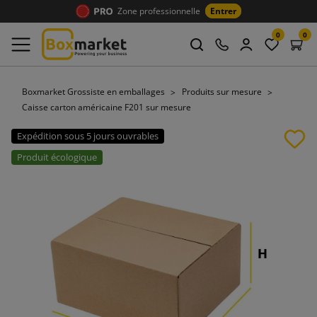
Zone professionnelle
Entrer
0
0
Boxmarket Grossiste en emballages
Produits sur mesure
Caisse carton américaine F201 sur mesure
Expédition sous 5 jours ouvrables
Produit écologique