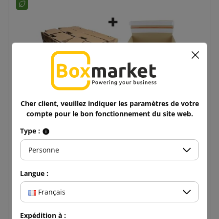
Cher client, veuillez indiquer les paramètres de votre
compte pour le bon fonctionnement du site web.
Type :
345x256x130 SendbackBox SBB50N Boîte
d'expédition e-commerce avec impression, fond
Personne
automatique
1,89 €
de
TTC
Langue :
Français
Ajouter au panier
Expédition à :