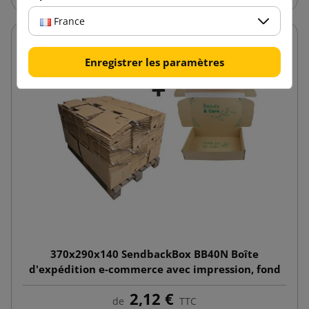
France
Enregistrer les paramètres
370x290x140 SendbackBox BB40N Boîte
d'expédition e-commerce avec impression, fond
automatique
2,12 €
de
TTC