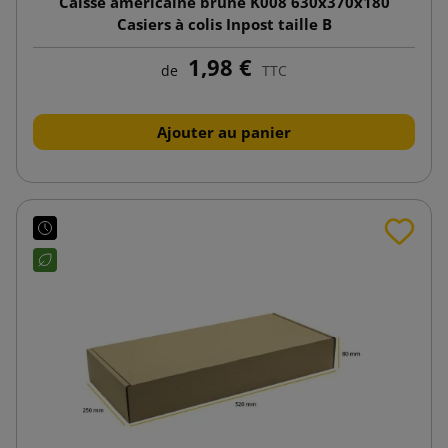
Caisse américaine brune K008 630x370x180
Casiers à colis Inpost taille B
1,98 €
de
TTC
Ajouter au panier