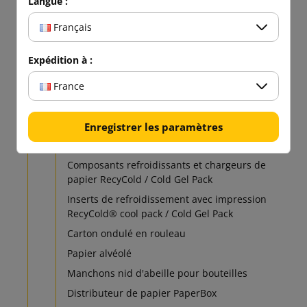
Langue :
Skropak - chips écologiques pour remplir des
colis
Français
Film à bulles d'air
Expédition à :
Papier d'emballage
Papier vieux Papier d'emballage
France
Papier kraft
Papier d'emballage sur rouleau
Enregistrer les paramètres
Papier d'emballage avec distributeur
Composants refroidissants et chargeurs de
papier RecyCold / Cold Gel Pack
Inserts de refroidissement avec impression
RecyCold® cool pack / Cold Gel Pack
Carton ondulé en rouleau
Papier alvéolé
Manchons nid d'abeille pour bouteilles
Distributeur de papier PaperBox