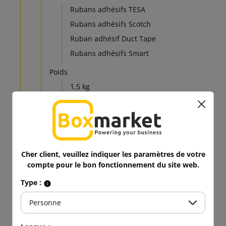
Rubans adhésifs TESA
Rubans adhésifs Scotch
Ruban adhésif Duct Tape
Rubans adhésifs Smart
Poids
1,5 kg
3,0 kg
0,32 kg
0,7 kg
Couleur
Cher client, veuillez indiquer les paramètres de votre
transparent
compte pour le bon fonctionnement du site web.
noir
Type :
brun
Personne
Matériel de rembourrage et de remplissage