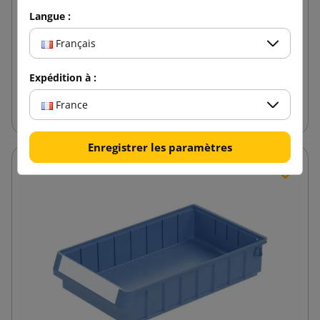
Conteneur à rayonnages RK 400x234x90
Langue :
Français
22,07 €
de
TTC
Expédition à :
Ajouter au panier
France
Enregistrer les paramètres