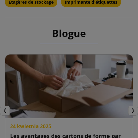
Étagères de stockage
Imprimante d'étiquettes
Blogue
Précédent
Sui
24 kwietnia 2025
Les avantages des cartons de forme par