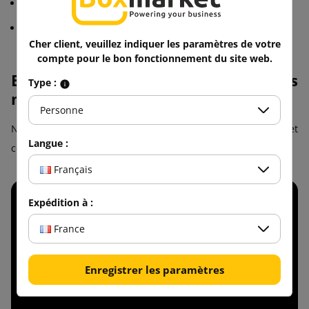
Couleur marron
Facile à monter
Cher client, veuillez indiquer les paramètres de votre
compte pour le bon fonctionnement du site web.
Etagères en carton - comment les
Type :
monter ?
Personne
Nous vous montrons comment monter rapidement et
Langue :
correctement des étagères en carton.
Français
Expédition à :
France
Enregistrer les paramètres