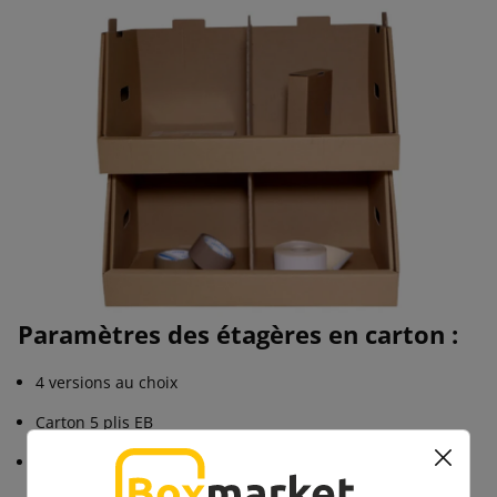
Paramètres des étagères en carton :
4 versions au choix
Carton 5 plis EB
Capacité de charge jusqu'à 40 kg