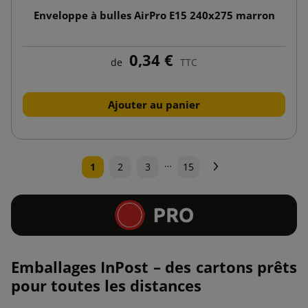
Enveloppe à bulles AirPro E15 240x275 marron
0,34 €
de
TTC
Ajouter au panier
…
Suivant
1
2
3
15
Emballages InPost – des cartons prêts
pour toutes les distances