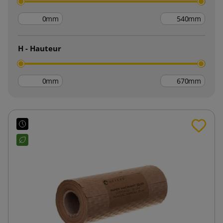
mm
mm
H - Hauteur
mm
mm