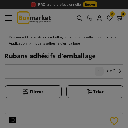
Zone professionnelle
Entrer
0
0
Boxmarket Grossiste en emballages
Rubans adhésifs et films
Application
Rubans adhésifs d'emballage
Rubans adhésifs d'emballage
de 2
Su
1
Filtrer
Trier