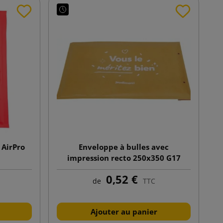
 AirPro
Enveloppe à bulles avec
impression recto 250x350 G17
marron
0,52 €
de
TTC
Ajouter au panier