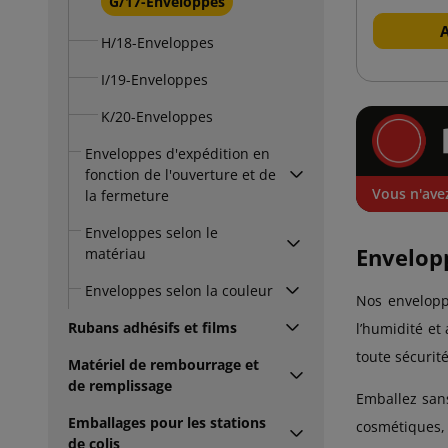
G/17-Enveloppes
H/18-Enveloppes
I/19-Enveloppes
K/20-Enveloppes
Enveloppes d'expédition en
fonction de l'ouverture et de
Vous n'avez
la fermeture
Enveloppes selon le
Envelop
matériau
Enveloppes selon la couleur
Nos envelop
Rubans adhésifs et films
l’humidité e
toute sécurité
Matériel de rembourrage et
de remplissage
Emballez sans
Emballages pour les stations
cosmétiques, e
de colis