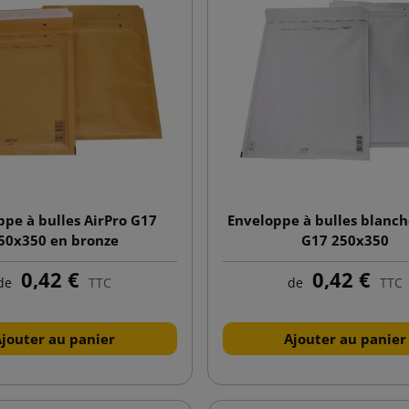
ppe à bulles AirPro G17
Enveloppe à bulles blanch
50x350 en bronze
G17 250x350
0,42 €
0,42 €
de
TTC
de
TTC
Ajouter au panier
Ajouter au panier