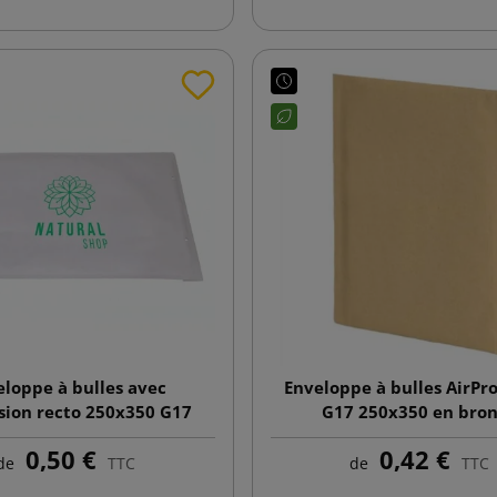
eloppe à bulles avec
Enveloppe à bulles AirPr
sion recto 250x350 G17
G17 250x350 en bro
blanc
0,50 €
0,42 €
de
TTC
de
TTC