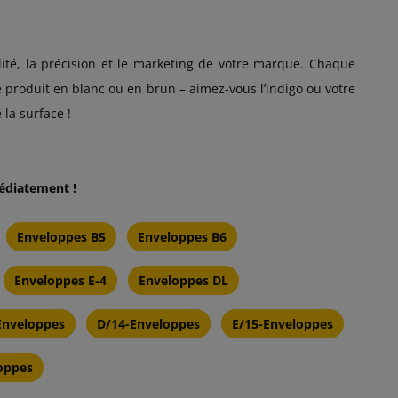
lité, la précision et le marketing de votre marque. Chaque
 produit en blanc ou en brun – aimez-vous l’indigo ou votre
la surface !
édiatement !
Enveloppes B5
Enveloppes B6
Enveloppes E-4
Enveloppes DL
Enveloppes
D/14-Enveloppes
E/15-Enveloppes
oppes