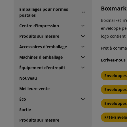
Boxmarke
Emballages pour normes
postales
Boxmarket n’e
Centre d'impression
enveloppe peu
logo contient
Produits sur mesure
Accessoires d'emballage
Prêt à comma
Machines d'emballage
Écrivez-nous
Équipement d'entrepôt
Enveloppes
Nouveau
Meilleure vente
Enveloppes
Éco
Enveloppes 
Sortie
F/16-Envel
Produits sur mesure