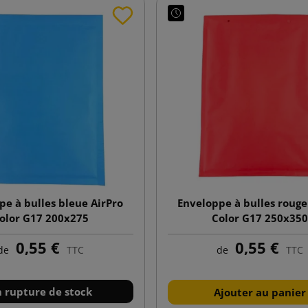
pe à bulles bleue AirPro
Enveloppe à bulles rouge
olor G17 200x275
Color G17 250x350
0,55 €
0,55 €
de
TTC
de
TTC
n rupture de stock
Ajouter au panier