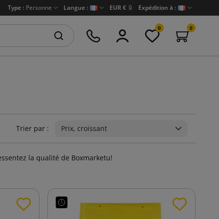
Type :
Personne
Langue :
EUR €
🔒
Expédition à :
0
0
Trier par :
Prix, croissant
essentez la qualité de Boxmarketu!