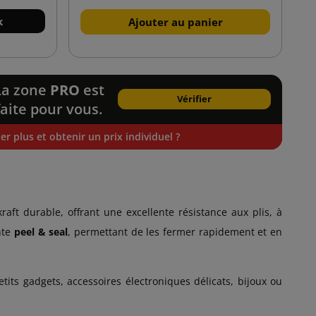
k
Ajouter au panier
La zone
PRO
est
Vérifier
faite pour vous.
r plus et obtenir un prix individuel ?
t durable, offrant une excellente résistance aux plis, à
nte
peel & seal
, permettant de les fermer rapidement et en
tits gadgets, accessoires électroniques délicats, bijoux ou