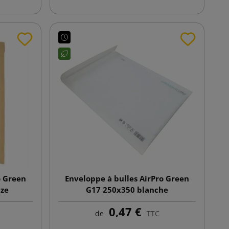
o Green
Enveloppe à bulles AirPro Green
nze
G17 250x350 blanche
0,47 €
de
TTC