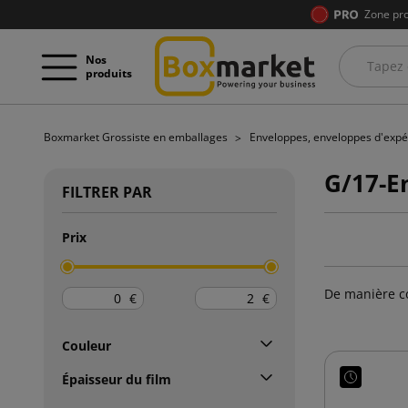
Zone pro
Nos
produits
Boxmarket Grossiste en emballages
Enveloppes, enveloppes d'expé
G/17-E
FILTRER PAR
Prix
De manière co
€
€
Couleur
Épaisseur du film