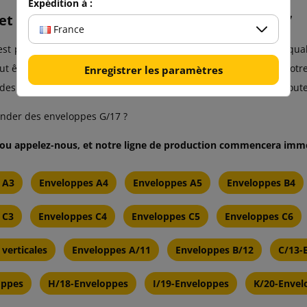
Expédition à :
t et personnalisation des enveloppes G/17
France
st pas un simple fabricant d’enveloppes. Nous valorisons la qua
t être personnalisée et même colorée ! Pas besoin d’envoyer votre
Enregistrer les paramètres
 des éléments violets ? Nous pouvons les mettre en valeur sur toute 
nder des enveloppes G/17 ?
 ou appelez-nous, et notre ligne de production commencera imm
 A3
Enveloppes A4
Enveloppes A5
Enveloppes B4
 C3
Enveloppes C4
Enveloppes C5
Enveloppes C6
verticales
Enveloppes A/11
Enveloppes B/12
C/13-
oppes
H/18-Enveloppes
I/19-Enveloppes
K/20-Envel