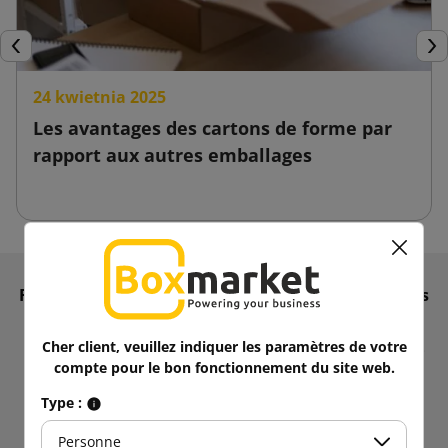
Précédent
Sui
24 kwietnia 2025
Les avantages des cartons de forme par
rapport aux autres emballages
Recevoir des informations sur les nouveautés et les
promotions.
Obtenez
5% de réduction
sur votre
Cher client, veuillez indiquer les paramètres de votre
compte pour le bon fonctionnement du site web.
premier achat !
Restez informé !
Type :
Personne