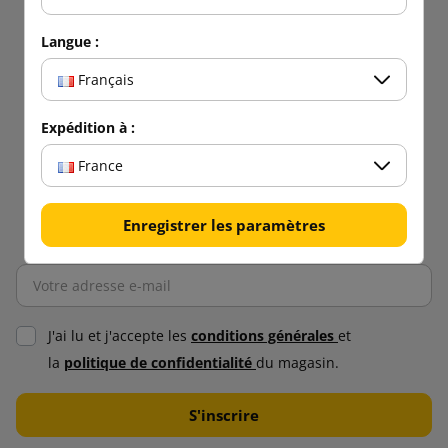
Langue :
Français
Expédition à :
France
Enregistrer les paramètres
J'ai lu et j'accepte les
conditions générales
et
la
politique de confidentialité
du magasin.