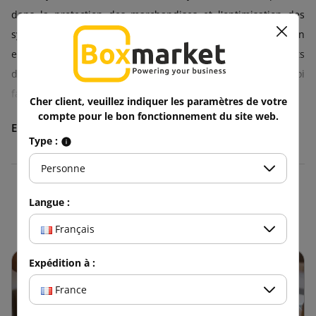
dans la protection des marchandises et l'optimisation des
systèmes d'emballage et de transport. Le choix du bon
emballage peut avoir une incidence sur les coûts
d'expédition et la satisfaction des consommateurs. À quoi
faut-il prêter attention lors du choix de l'emballage ?
Cher client, veuillez indiquer les paramètres de votre
compte pour le bon fonctionnement du site web.
Les cartons sur mesure sont conçus pour s'adapter
Type :
parfaitement aux dimensions et aux formes des articles. En
choisissant la bonne taille, on peut utiliser tout l'espace de la
Personne
boîte, ce qui a une incidence sur la sécurité des
Blogue
marchandises transportées.
Langue :
Français
Avantages des cartons sur mesure
Expédition à :
Les cartons sur mesure réduisent la quantité de matériaux
d'emballage utilisés. Les économies réalisées sur les
France
éléments d'emballage se traduisent également par une