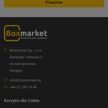
compte lors du choix de l'emballage ?
Tout d'abord, il convient de déterminer le type de carton dont
vous avez besoin pour l'expédition de vos articles. Lors du
choix, il faut tenir compte des dimensions, du type et du
poids des produits, ainsi que des exigences en matière de
protection.
Boxmarket Sp. z o.o.
Les cartons personnalisés doivent être solides et résistants
Świętego Tomasza 4
pour protéger les produits contre les dommages. Par
05-840 Brwinów
conséquent, lors du choix d'un carton, il convient de prêter
Pologne
attention à la qualité des matériaux utilisés pour sa
info@boxmarket.eu
fabrication.
+48 22 188 14 48
Les cartons sur mesure se caractérisent par une approche
individuelle de chaque envoi. Ils remplissent ainsi leur
Korzyści dla Ciebie
fonction pratique et peuvent faire partie d'une stratégie et