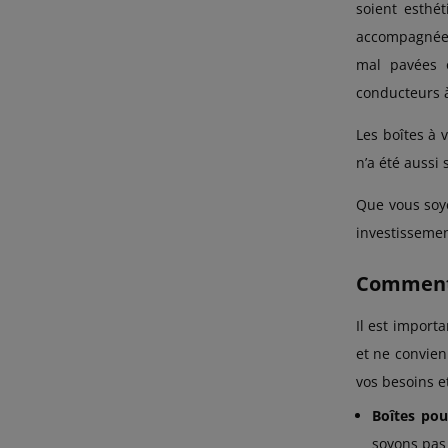
soient esthét
accompagnées 
mal pavées o
conducteurs à
Les boîtes à v
n’a été aussi 
Que vous soye
investissemen
Comment c
Il est import
et ne convien
vos besoins e
Boîtes pou
soyons pas 