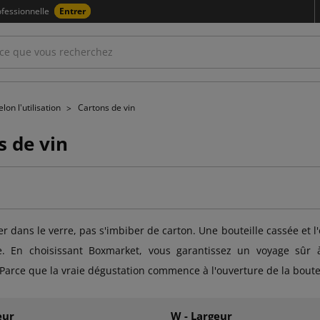
fessionnelle
Entrer
lon l'utilisation
Cartons de vin
s de vin
ller dans le verre, pas s'imbiber de carton. Une bouteille cassée e
e. En choisissant Boxmarket, vous garantissez un voyage sûr à 
 Parce que la vraie dégustation commence à l'ouverture de la boutei
eur
W - Largeur