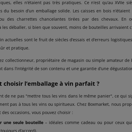
iques, elles n’étaient pas très pratiques. Ce n’est qu’au XVIIe s
du besoin d’un emballage solide. Les caisses en bois n’étaient 
u des charrettes chancelantes tirées par des chevaux. En out
 les déballer, si bien que souvent, moins de bouteilles arrivaient 
in actuelles sont le fruit de siècles d’essais et d’erreurs logistiqu
sûr et pratique.
z collectionneur, propriétaire de magasin ou simple amateur de bo
t dans l’intégrité de son contenu et une garantie d’une dégustation
hoisir l’emballage à vin parfait ?
ant de ne pas "mettre tous les vins dans le même panier", ce qui sig
nent pas à tous les vins ou spiritueux. Chez Boxmarket, nous pro
t des occasions, vous pouvez choisir :
r une seule bouteille
– idéales comme cadeau ou pour ceux qui e
toujours d’accord).