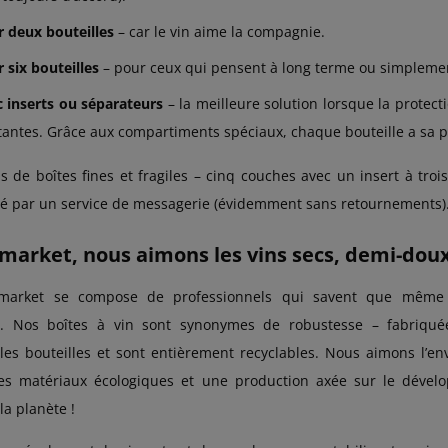
r deux bouteilles
– car le vin aime la compagnie.
 six bouteilles
– pour ceux qui pensent à long terme ou simplemen
c inserts ou séparateurs
– la meilleure solution lorsque la prote
antes. Grâce aux compartiments spéciaux, chaque bouteille a sa pla
pas de boîtes fines et fragiles – cinq couches avec un insert à t
té par un service de messagerie (évidemment sans retournements)
arket, nous aimons les vins secs, demi-doux e
xmarket se compose de professionnels qui savent que même le
e. Nos boîtes à vin sont synonymes de robustesse – fabriquée
les bouteilles et sont entièrement recyclables. Nous aimons l’en
 les matériaux écologiques et une production axée sur le déve
la planète !