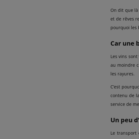
On dit que là
et de rêves r
pourquoi les 
Car une b
Les vins sont 
au moindre ch
les rayures.
C’est pourquo
contenu de la
service de me
Un peu d’h
Le transport 