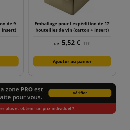
ion de 9
Emballage pour l'expédition de 12
 insert)
bouteilles de vin (carton + insert)
455x335x370
5,52 €
de
TTC
Ajouter au panier
La zone
PRO
est
Vérifier
faite pour vous.
r plus et obtenir un prix individuel ?