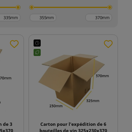
mm
mm
mm
n de 3
Carton pour l'expédition de 6
35x370
bouteilles de vin 325x230x370