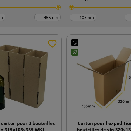
m
mm
mm
 carton pour 3 bouteilles
Carton pour l'expéditio
in 315x105x355 WK1
bouteilles de vin 320x1