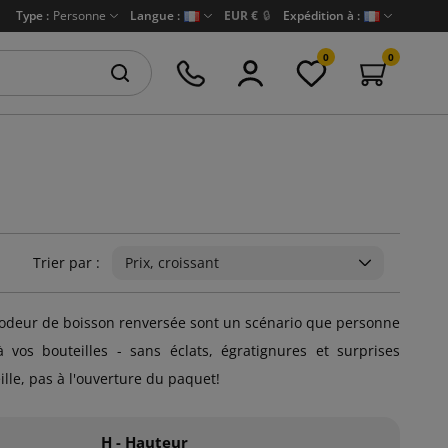
Type :
Personne
Langue :
EUR €
🔒
Expédition à :
0
0
Trier par :
Prix, croissant
t l'odeur de boisson renversée sont un scénario que personne
vos bouteilles - sans éclats, égratignures et surprises
lle, pas à l'ouverture du paquet!
H - Hauteur