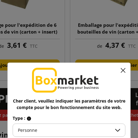
e pour l'expédition de 6
Emballage pour l'expédit
s de vin (carton + insert)
bouteilles de vin (carton +
325x230x370
345x335x370
3,61 €
4,37 €
de
TTC
de
TTC
Ajouter au panier
Ajouter au panier
Cher client, veuillez indiquer les paramètres de votre
compte pour le bon fonctionnement du site web.
 pas trouvé le produit dont vous avez besoin ? Voulez-vous achete
Type :
Personne
vin – allier praticité et élégance