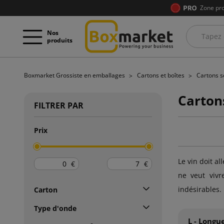
Zone pro
Nos
produits
Boxmarket Grossiste en emballages
Cartons et boîtes
Cartons se
Carton
FILTRER PAR
Prix
Le vin doit a
€
€
ne veut vivr
indésirables.
Carton
Type d'onde
L - Longu