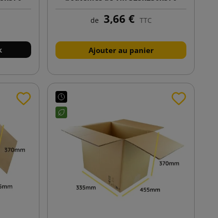
WKW2
3,66 €
de
TTC
k
Ajouter au panier