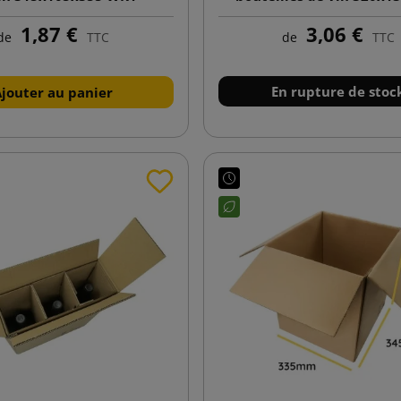
WKW1
1,87 €
3,06 €
de
TTC
de
TTC
En rupture de stoc
Ajouter au panier