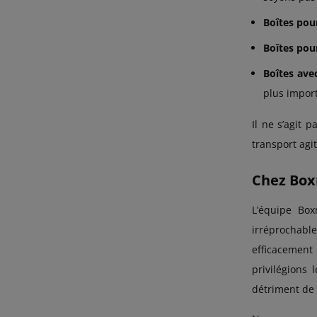
Boîtes pou
Boîtes pour
Boîtes ave
plus import
Il ne s’agit 
transport agi
Chez Boxm
L’équipe Bo
irréprochabl
efficacement 
privilégions
détriment de 