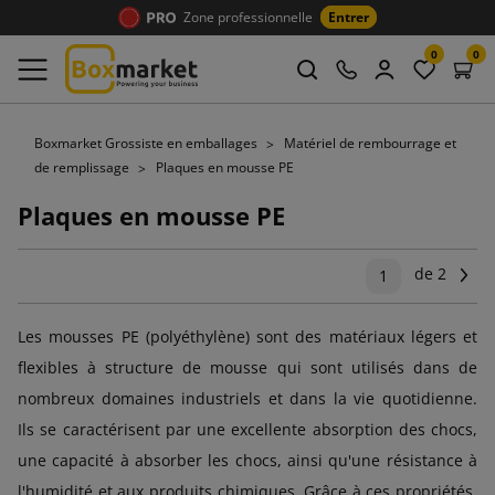
Zone professionnelle
Entrer
0
0
Boxmarket Grossiste en emballages
Matériel de rembourrage et
de remplissage
Plaques en mousse PE
Plaques en mousse PE
de 2
Su
1
Les mousses PE (polyéthylène) sont des matériaux légers et
flexibles à structure de mousse qui sont utilisés dans de
nombreux domaines industriels et dans la vie quotidienne.
Ils se caractérisent par une excellente absorption des chocs,
une capacité à absorber les chocs, ainsi qu'une résistance à
l'humidité et aux produits chimiques. Grâce à ces propriétés,