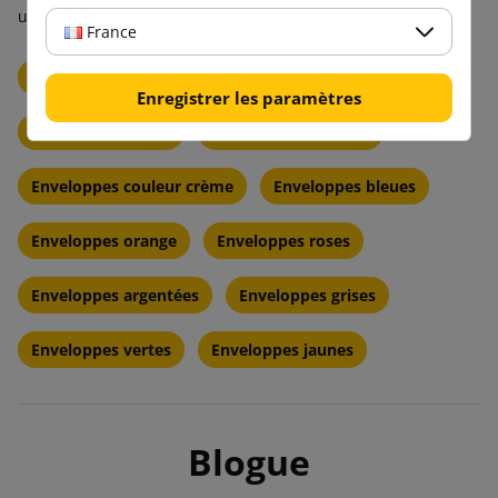
uniques !
France
Enveloppes blanches
Enveloppes brunes
Enregistrer les paramètres
Enveloppes noires
Enveloppes violettes
Enveloppes couleur crème
Enveloppes bleues
Enveloppes orange
Enveloppes roses
Enveloppes argentées
Enveloppes grises
Enveloppes vertes
Enveloppes jaunes
Blogue