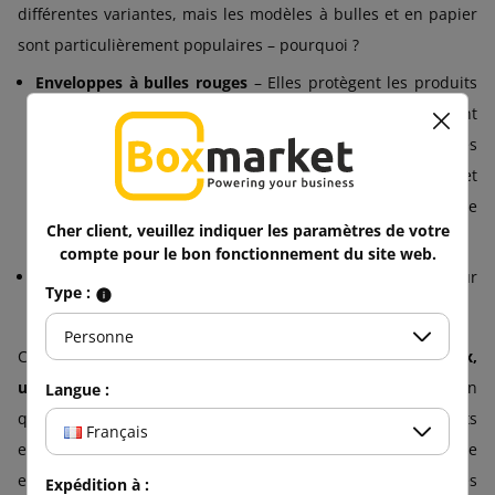
différentes variantes, mais les modèles à bulles et en papier
sont particulièrement populaires – pourquoi ?
Enveloppes à bulles rouges
– Elles protègent les produits
fragiles des dommages pendant le transport et sont
idéales pour les petits objets, l'électronique ou les
accessoires. La couleur rouge confère à l'envoi élégance et
caractère, tout en le faisant ressortir parmi une pile de
Cher client, veuillez indiquer les paramètres de votre
colis.
compte pour le bon fonctionnement du site web.
Enveloppes en papier rouges
– Une forme classique pour
Type :
l'envoi de lettres, de documents et de supports marketing.
Personne
Chez Boxmarket, nous privilégions la
qualité des matériaux,
une fabrication robuste et la régularité des produits
, afin
Langue :
que chaque enveloppe réponde aux attentes de nos clients
Français
en termes de fonctionnalité et d'esthétique. Choisissez votre
enveloppe rouge et glissez-y vos messages et pensées
Expédition à :