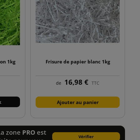
éon 1kg
Frisure de papier blanc 1kg
16,98 €
de
TTC
k
Ajouter au panier
La zone
PRO
est
Vérifier