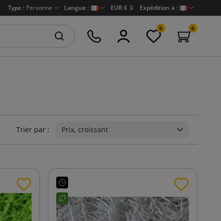
Type :
Personne
Langue :
EUR €
🔒
Expédition à :
0
0
Trier par :
Prix, croissant