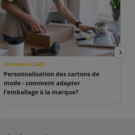
Suivant
23 kwietnia 2025
2
Personnalisation des cartons de
C
mode - comment adapter
s
l'emballage à la marque?
v