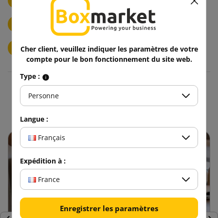
F/16-Enveloppes
G/17-Enveloppes
H/18-Enveloppes
I/19-Enveloppes
K/20-Enveloppes
Cher client, veuillez indiquer les paramètres de votre
compte pour le bon fonctionnement du site web.
Type :
Blogue
Personne
Langue :
Français
Expédition à :
France
Enregistrer les paramètres