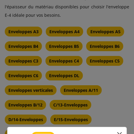
l'épaisseur du matériau disponibles pour choisir l'enveloppe
E-4 idéale pour vos besoins.
Enveloppes A3
Enveloppes A4
Enveloppes A5
Enveloppes B4
Enveloppes B5
Enveloppes B6
Enveloppes C3
Enveloppes C4
Enveloppes C5
Enveloppes C6
Enveloppes DL
Enveloppes verticales
Enveloppes A/11
Enveloppes B/12
C/13-Enveloppes
D/14-Enveloppes
E/15-Enveloppes