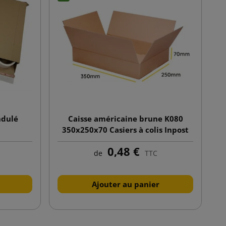
ndulé
Caisse américaine brune K080
350x250x70 Casiers à colis Inpost
taille A
0,48 €
de
TTC
Ajouter au panier