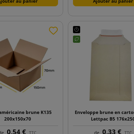
Ajouter au panier
Ajouter au panier
 américaine brune K135
Enveloppe brune en carto
200x150x70
Lettpac B5 176x25
0,54 €
0,33 €
de
TTC
de
TTC