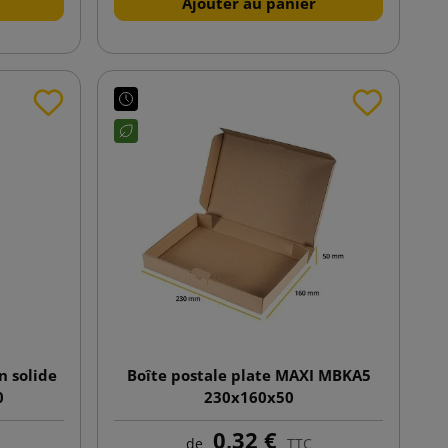
Ajouter au panier
n solide
Boîte postale plate MAXI MBKA5
0
230x160x50
0,32 €
de
TTC