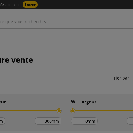
fessionnelle
Entrer
ure vente
Trier par :
eur
W - Largeur
m
mm
mm