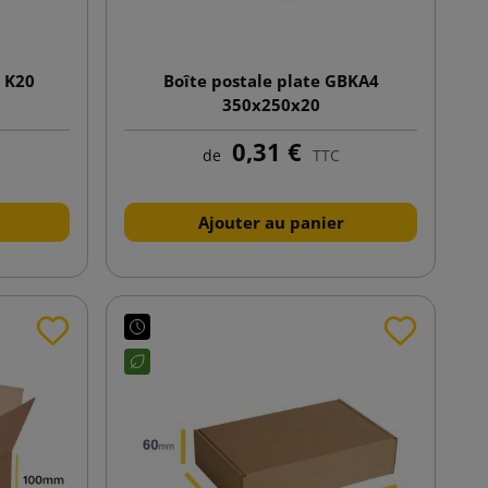
o K20
Boîte postale plate GBKA4
350x250x20
0,31 €
de
TTC
Ajouter au panier