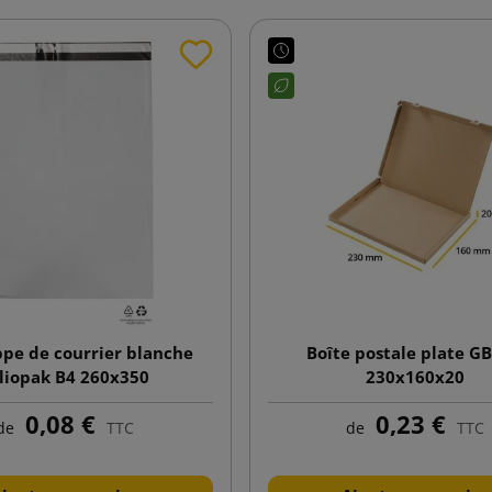
pe de courrier blanche
Boîte postale plate G
liopak B4 260x350
230x160x20
0,08 €
0,23 €
de
TTC
de
TTC