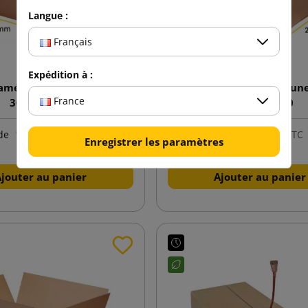
Langue :
Français
Expédition à :
 américaine brune K105
Caisse américaine brun
France
300x200x70
250x200x100
0,42 €
0,38 €
de
TTC
de
TTC
Enregistrer les paramètres
Ajouter au panier
Ajouter au panier