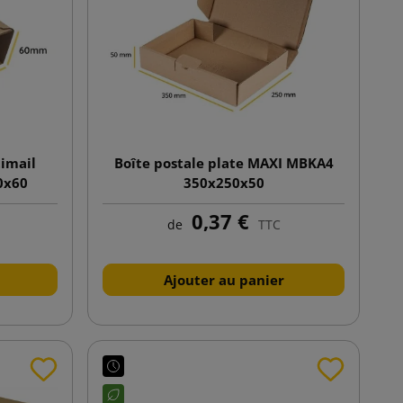
imail
Boîte postale plate MAXI MBKA4
0x60
350x250x50
0,37 €
de
TTC
Ajouter au panier