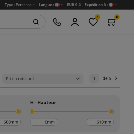
Type :
Personne
Langue :
EUR €
🔒
Expédition à :
0
0
de 5
Suivant
Prix, croissant
1
H - Hauteur
mm
mm
mm