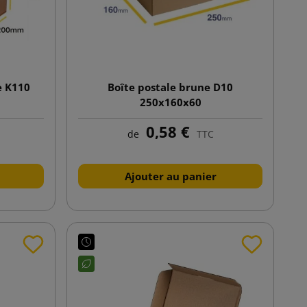
e K110
Boîte postale brune D10
250x160x60
0,58 €
de
TTC
Ajouter au panier