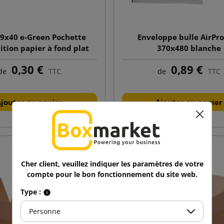
9x40 e-Green Pochette
Enveloppe bulle AirPr
ition papier à fond plat
370x480 blanche
0,30 €
0,89 €
de
TTC
de
TTC
Ajouter au panier
Ajouter au panier
Cher client, veuillez indiquer les paramètres de votre
compte pour le bon fonctionnement du site web.
Type :
Personne