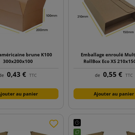
 américaine brune K100
Emballage enroulé Mult
300x200x100
RollBox Eco XS 210x15
0,43 €
0,55 €
de
TTC
de
TTC
Ajouter au panier
Ajouter au panier