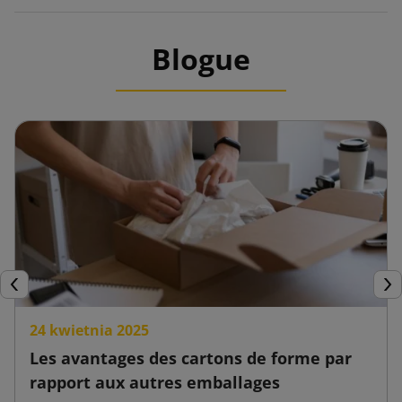
Blogue
Précédent
Sui
24 kwietnia 2025
Les avantages des cartons de forme par
rapport aux autres emballages