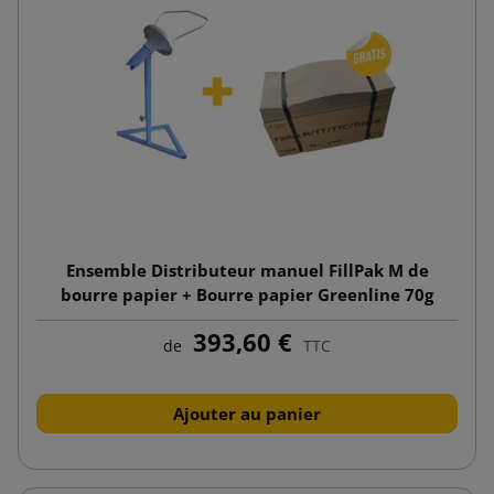
Ensemble Distributeur manuel FillPak M de
bourre papier + Bourre papier Greenline 70g
350x380
393,60 €
de
TTC
Ajouter au panier