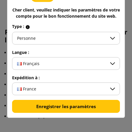
Cher client, veuillez indiquer les paramètres de votre
compte pour le bon fonctionnement du site web.
Type :
Paramètres de la machine à remplir
Personne
le papier :
Langue :
Alimentation électrique 200-230 V
Couleur noir et blanc
Français
Fonctionnement rapide
Expédition à :
Remplacement rapide du papier
France
Conception robuste
Solution écologique
Enregistrer les paramètres
Alternative au papier bulle