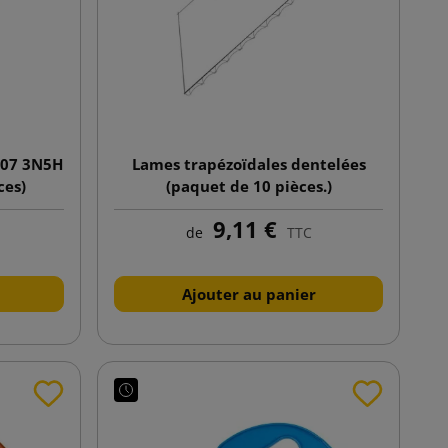
207 3N5H
Lames trapézoïdales dentelées
ces)
(paquet de 10 pièces.)
9,11 €
de
TTC
Ajouter au panier