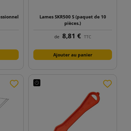
essionnel
Lames SKR500 S (paquet de 10
pièces.)
8,81 €
de
TTC
Ajouter au panier