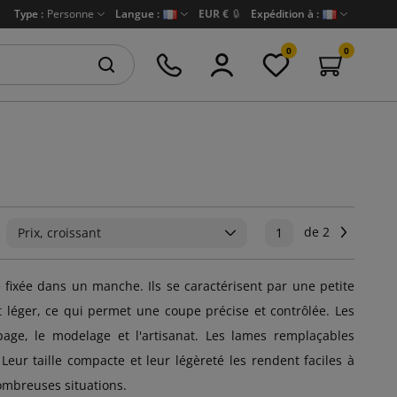
Type :
Personne
Langue :
EUR €
🔒
Expédition à :
0
0
de 2
Suivant
Prix, croissant
1
 fixée dans un manche. Ils se caractérisent par une petite
t léger, ce qui permet une coupe précise et contrôlée. Les
age, le modelage et l'artisanat. Les lames remplaçables
 Leur taille compacte et leur légèreté les rendent faciles à
ombreuses situations.