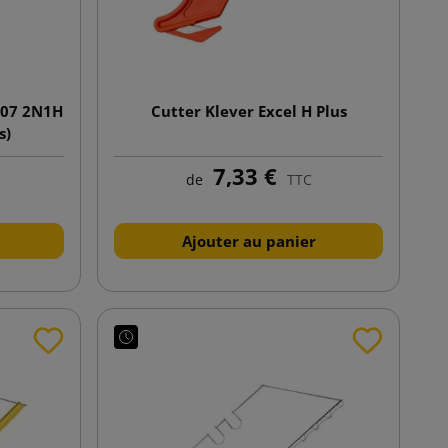
207 2N1H
Cutter Klever Excel H Plus
s)
7,33 €
de
TTC
Ajouter au panier