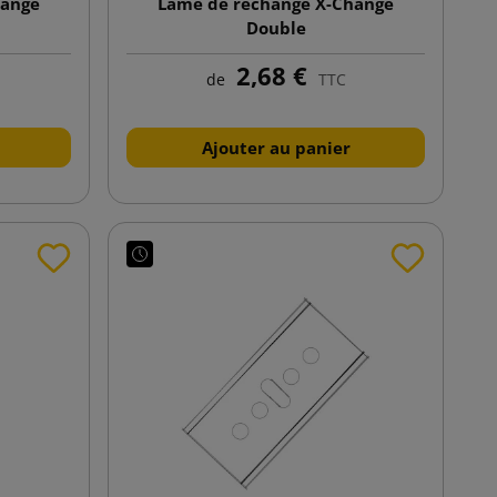
hange
Lame de rechange X-Change
Double
2,68 €
de
TTC
Ajouter au panier