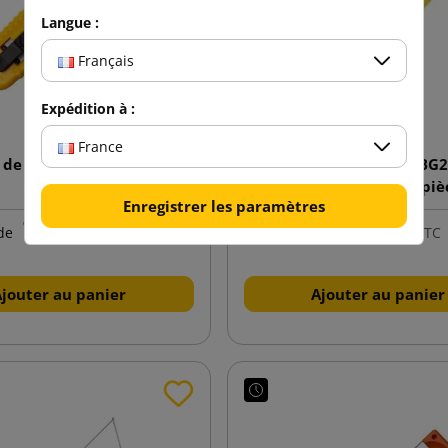
Langue :
Français
Expédition à :
France
de sécurité Ambi Spring
Lames trapézoïdales WBG
TiN (paquet de 10 piè
Enregistrer les paramètres
7,48 €
7,48 €
de
TTC
de
TTC
Ajouter au panier
Ajouter au panier