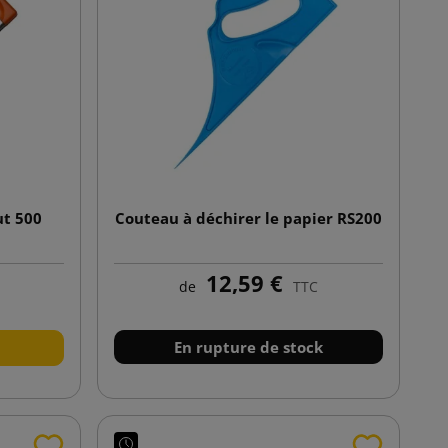
ut 500
Couteau à déchirer le papier RS200
12,59 €
de
TTC
En rupture de stock