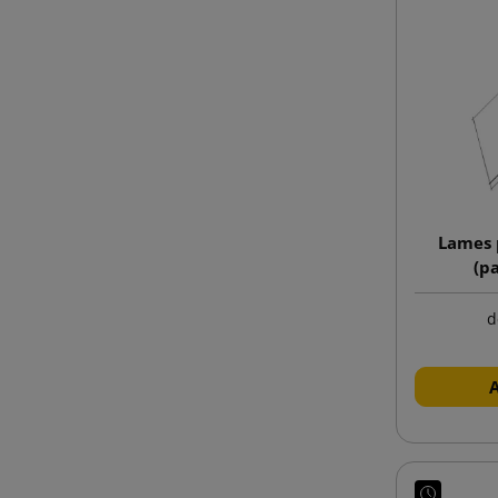
Lames 
(p
d