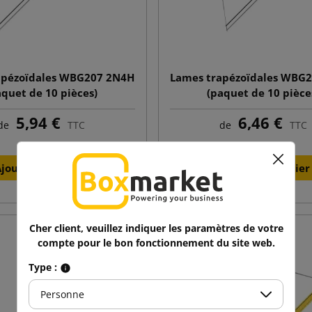
apézoïdales WBG207 2N4H
Lames trapézoïdales WBG
aquet de 10 pièces)
(paquet de 10 pièce
5,94 €
6,46 €
de
TTC
de
TTC
Ajouter au panier
Ajouter au panier
Cher client, veuillez indiquer les paramètres de votre
compte pour le bon fonctionnement du site web.
Type :
Personne