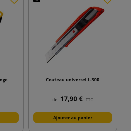
ange
Couteau universel L-300
17,90 €
de
TTC
Ajouter au panier