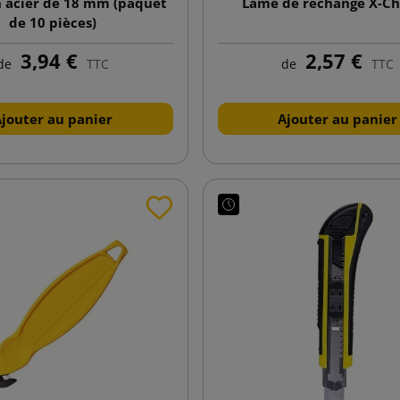
 acier de 18 mm (paquet
Lame de rechange X-C
de 10 pièces)
3,94 €
2,57 €
de
TTC
de
TTC
Ajouter au panier
Ajouter au panier