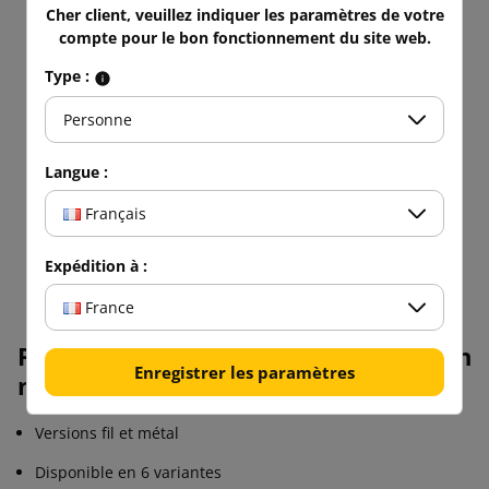
Cher client, veuillez indiquer les paramètres de votre
compte pour le bon fonctionnement du site web.
Type :
Personne
Langue :
Français
Expédition à :
France
Paramètres des attaches en fil et en
Enregistrer les paramètres
métal pour les sangles en PP :
Versions fil et métal
Disponible en 6 variantes