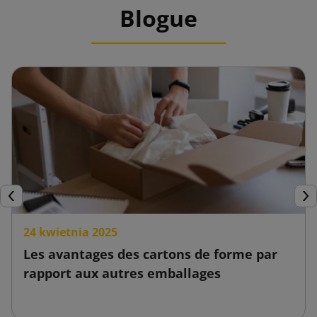
Blogue
Précédent
Sui
24 kwietnia 2025
Les avantages des cartons de forme par
rapport aux autres emballages