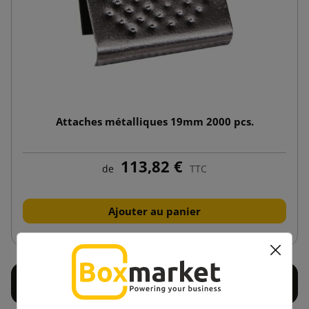
Attaches métalliques 19mm 2000 pcs.
113,82 €
de
TTC
Ajouter au panier