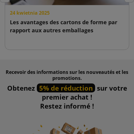
Précédent
Sui
24 kwietnia 2025
Les avantages des cartons de forme par
rapport aux autres emballages
Recevoir des informations sur les nouveautés et les
promotions.
Obtenez
5% de réduction
sur votre
premier achat !
Restez informé !