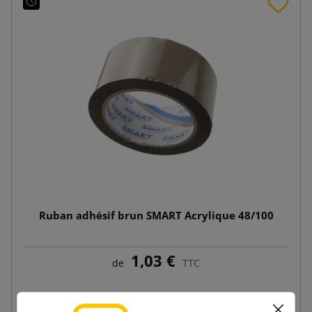
Ruban adhésif brun SMART Acrylique 48/100
1,03 €
de
TTC
Ajouter au panier