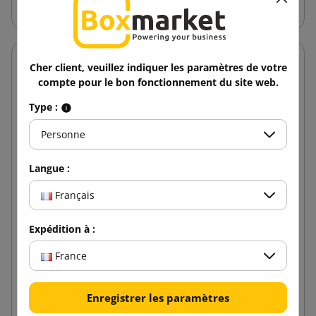
Cher client, veuillez indiquer les paramètres de votre
compte pour le bon fonctionnement du site web.
Type :
Personne
Langue :
Français
Expédition à :
France
Ruban adhésif imprimé en 3 couleurs Acrylique
48/60
Enregistrer les paramètres