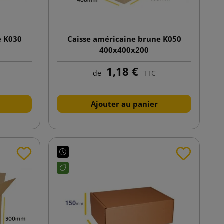
e K030
Caisse américaine brune K050
400x400x200
1,18 €
de
TTC
Ajouter au panier