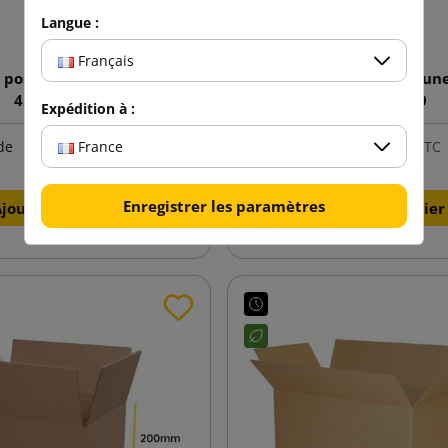
Langue :
Français
 postale blanche D45
Caisse américaine brun
450x350x80
450x350x250
Expédition à :
1,48 €
2,22 €
France
de
TTC
de
TTC
Enregistrer les paramètres
Ajouter au panier
Ajouter au panier