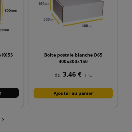
e K055
Boîte postale blanche D65
400x300x150
3,46 €
de
TTC
k
Ajouter au panier
Suivant