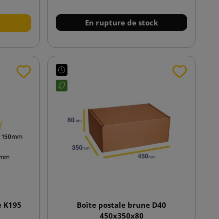
En rupture de stock
e K195
Boîte postale brune D40
450x350x80