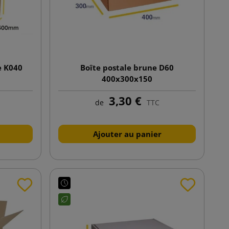
e K040
Boîte postale brune D60
400x300x150
3,30 €
de
TTC
Ajouter au panier