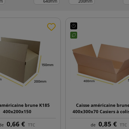
m
mm
mm
 américaine brune K185
Caisse américaine brun
400x200x150
400x300x70 Casiers à coli
taille A
0,66 €
0,85 €
de
TTC
de
TTC