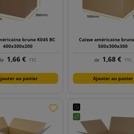
méricaine brune K045 BC
Caisse américaine brun
400x300x200
500x300x300
1,66 €
1,68 €
de
TTC
de
TTC
Ajouter au panier
Ajouter au panier