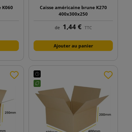
e K060
Caisse américaine brune K270
400x300x250
1,44 €
de
TTC
Ajouter au panier