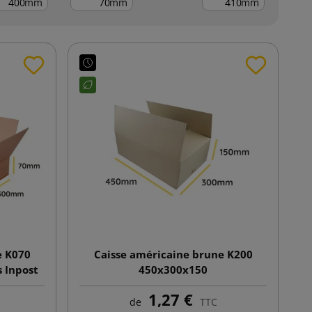
mm
mm
mm
e K070
Caisse américaine brune K200
s Inpost
450x300x150
1,27 €
de
TTC