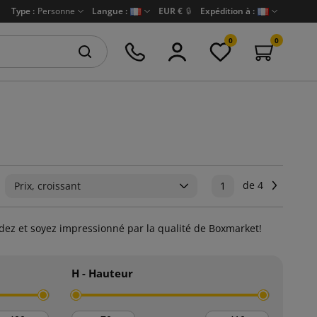
Type :
Personne
Langue :
EUR €
🔒
Expédition à :
0
0
de 4
Suivant
Prix, croissant
1
dez et soyez impressionné par la qualité de Boxmarket!
H - Hauteur