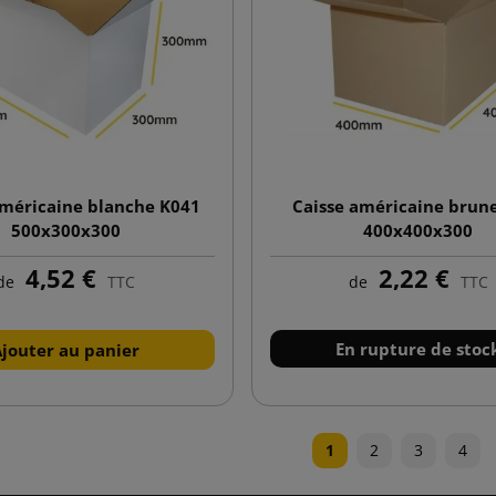
américaine blanche K041
Caisse américaine brun
500x300x300
400x400x300
4,52 €
2,22 €
de
TTC
de
TTC
En rupture de stoc
Ajouter au panier
1
2
3
4