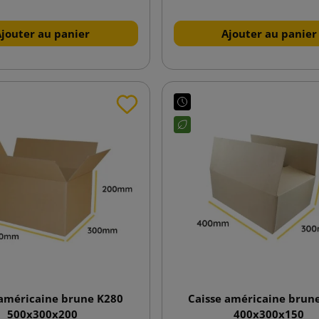
Ajouter au panier
Ajouter au panier
 américaine brune K280
Caisse américaine brun
500x300x200
400x300x150