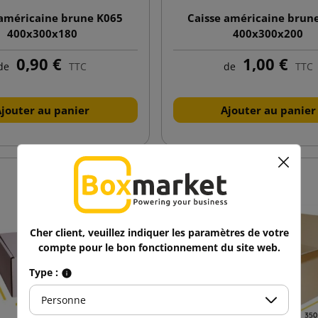
 américaine brune K065
Caisse américaine brun
400x300x180
400x300x200
0,90 €
1,00 €
de
TTC
de
TTC
Ajouter au panier
Ajouter au panier
Cher client, veuillez indiquer les paramètres de votre
compte pour le bon fonctionnement du site web.
Type :
Personne