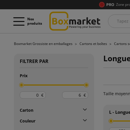
Zone pro
Nos
produits
Boxmarket Grossiste en emballages
Cartons et boîtes
Cartons se
Longue
FILTRER PAR
Prix
Taille moyenn
€
€
Carton
L - Longu
Couleur