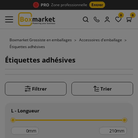
Zone professionnelle
Entrer
0
0
Boxmarket Grossiste en emballages
Accessoires d'emballage
Étiquettes adhésives
Étiquettes adhésives
Filtrer
Trier
L - Longueur
mm
mm