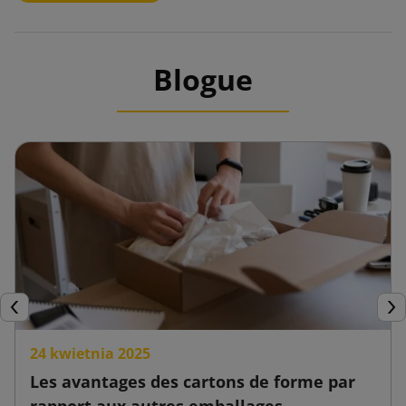
Blogue
Précédent
Sui
24 kwietnia 2025
Les avantages des cartons de forme par
rapport aux autres emballages