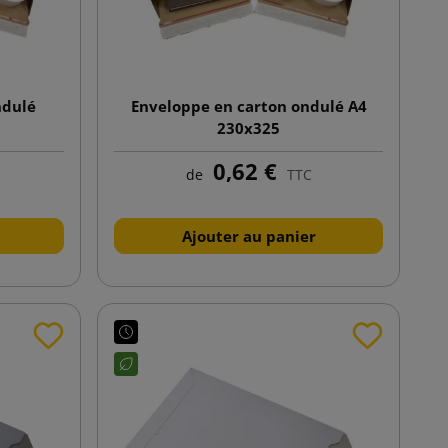
ndulé
Enveloppe en carton ondulé A4
230x325
0,62 €
de
TTC
Ajouter au panier