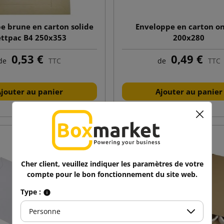
e brune en carton solide
Enveloppe en carton o
ettpac B4 250x353
200x280
0,53 €
0,49 €
de
TTC
de
TTC
Ajouter au panier
Ajouter au panier
Cher client, veuillez indiquer les paramètres de votre
compte pour le bon fonctionnement du site web.
Type :
Personne