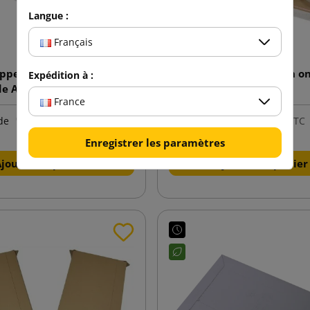
Langue :
Français
ppe blanche en carton
Enveloppe en carton o
Expédition à :
de A4 TP230 240x315
234x330
France
0,63 €
0,55 €
de
TTC
de
TTC
Enregistrer les paramètres
Ajouter au panier
Ajouter au panier