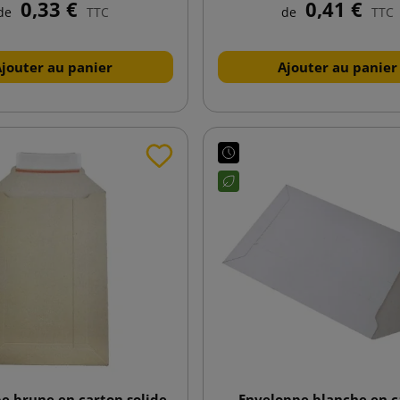
0,33 €
0,41 €
de
TTC
de
TTC
Ajouter au panier
Ajouter au panier
e brune en carton solide
Enveloppe blanche en c