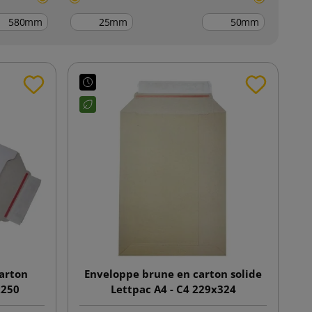
mm
mm
mm
arton
Enveloppe brune en carton solide
x250
Lettpac A4 - C4 229x324