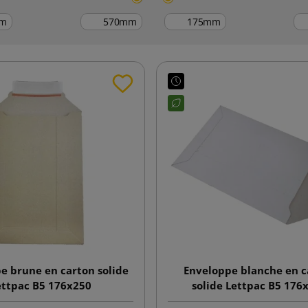
m
mm
mm
e brune en carton solide
Enveloppe blanche en c
ettpac B5 176x250
solide Lettpac B5 176