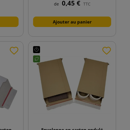
0,45 €
de
TTC
Ajouter au panier
arton
Enveloppe en carton ondulé