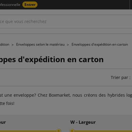
fessionnelle
Entrer
dition
Enveloppes selon le matériau
Enveloppes d'expédition en carton
ppes d'expédition en carton
Trier par :
st une enveloppe? Chez Boxmarket, nous créons des hybrides logi
te fois!
eur
W - Largeur