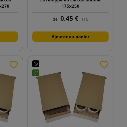
5x270
175x250
0,45 €
de
TTC
Ajouter au panier