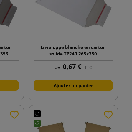
arton
Enveloppe blanche en carton
x353
solide TP240 265x350
0,67 €
de
TTC
Ajouter au panier