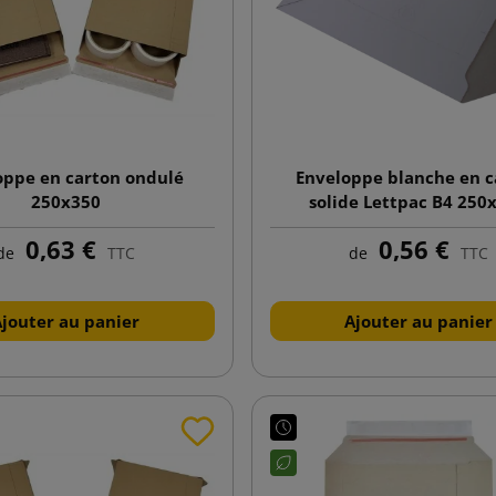
oppe en carton ondulé
Enveloppe blanche en c
250x350
solide Lettpac B4 250
0,63 €
0,56 €
de
TTC
de
TTC
Ajouter au panier
Ajouter au panier