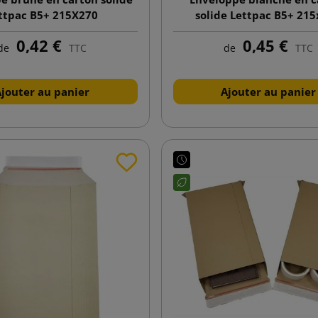
ttpac B5+ 215X270
solide Lettpac B5+ 21
0,42 €
0,45 €
de
TTC
de
TTC
Ajouter au panier
Ajouter au panier