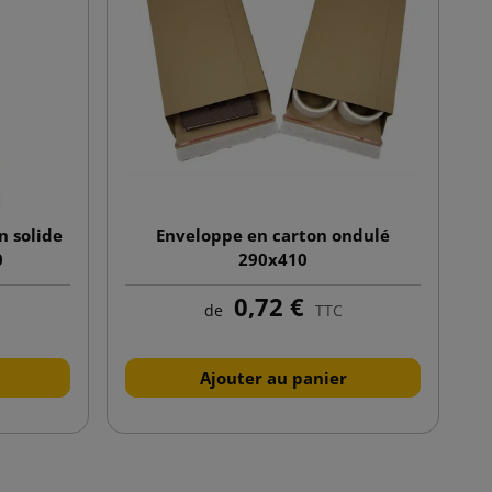
n solide
Enveloppe en carton ondulé
0
290x410
0,72 €
de
TTC
Ajouter au panier
ivant