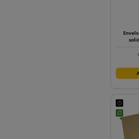
Envelo
soli