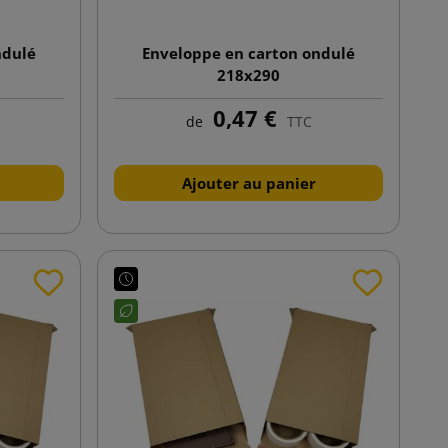
ndulé
Enveloppe en carton ondulé
218x290
0,47 €
de
TTC
Ajouter au panier