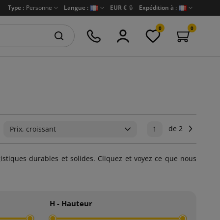
Type :
Personne
Langue :
EUR €
🔒
Expédition à :
0
0
de 2
Suivant
Prix, croissant
1
stiques durables et solides. Cliquez et voyez ce que nous
H - Hauteur