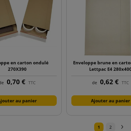
oppe en carton ondulé
Enveloppe brune en carto
270X390
Lettpac E4 280x40
0,70 €
0,62 €
de
TTC
de
TTC
Ajouter au panier
Ajouter au panier
Su
1
2